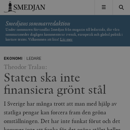
Timbro
MENY
Smedjans sommarredaktion
Under sommaren förvandlas Smedjan från magasin till ledarsida, där våra
sommarsmeder dagligen kommenterar svensk, europeisk och global politik i
kortare texter. Välkommen att läsa!
Läs mer
EKONOMI
LEDARE
Theodor Tralau:
Staten ska inte
finansiera grönt stål
I Sverige har många trott att man med hjälp av
statliga pengar kan forcera fram den gröna
omställningen. Det har inte funkat förut och det
kommer inte att funka för det gröna stålet heller.