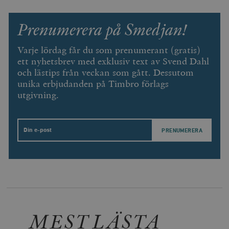
Prenumerera på Smedjan!
Varje lördag får du som prenumerant (gratis)
ett nyhetsbrev med exklusiv text av Svend Dahl
och lästips från veckan som gått. Dessutom
unika erbjudanden på Timbro förlags
utgivning.
Leverantör
Email
Namn
Utgång
B
/ Domän
Leverantör /
Namn
Utgång
Beskrivning
_ga
Google LLC
1 år 1
D
Domän
.timbro.se
månad
a
U
YSC
Google LLC
Session
Denna cookie 
e
.youtube.com
av YouTube fö
G
spåra visning
a
inbäddade vi
a
u
VISITOR_INFO1_LIVE
Google LLC
6
Denna cookie 
t
.youtube.com
månader
av Youtube fö
MEST LÄSTA
g
hålla reda på
k
användarinst
i