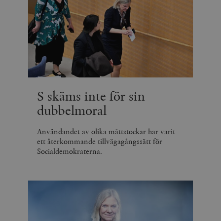
S skäms inte för sin
dubbelmoral
Användandet av olika måttstockar har varit
ett återkommande tillvägagångssätt för
Socialdemokraterna.