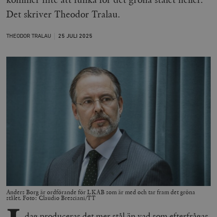
Det skriver Theodor Tralau.
THEODOR TRALAU
25 JULI
2025
Anders Borg är ordförande för LKAB som är med och tar fram det gröna
stålet. Foto: Claudio Bresciani/TT
dag
produceras det mer stål
än vad som efterfrågas.