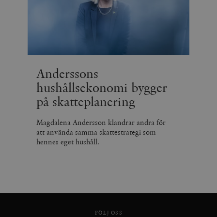
Anderssons
hushållsekonomi bygger
på skatteplanering
Magdalena Andersson klandrar andra för
att använda samma skattestrategi som
hennes eget hushåll.
FÖLJ OSS