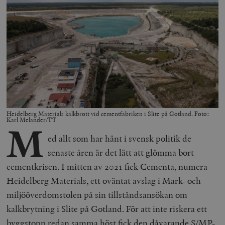
Heidelberg Materials kalkbrott vid cementfabriken i Slite på Gotland. Foto:
Karl Melander/TT
M
ed allt som har hänt i svensk politik de
senaste åren är det lätt att glömma bort
cementkrisen. I mitten av 2021 fick Cementa, numera
Heidelberg Materials, ett oväntat avslag i Mark- och
miljööverdomstolen på sin tillståndsansökan om
kalkbrytning i Slite på Gotland. För att inte riskera ett
byggstopp redan samma höst fick den dåvarande S/MP-