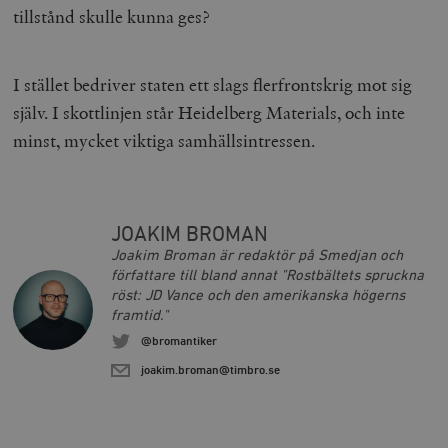
tillstånd skulle kunna ges?
Marknadsföring
Funktioner
Strikt nödvändiga kakor tillåter
kärnwebbplatsfunktioner som användarinloggning
I stället bedriver staten ett slags flerfrontskrig mot sig
och kontohantering. Webbplatsen kan inte användas
ordentligt utan strikt nödvändiga cookies.
själv. I skottlinjen står Heidelberg Materials, och inte
Leverantör
minst, mycket viktiga samhällsintressen.
Namn
U
/ Domän
woocommerce_cart_hash
Automattic
S
Inc.
timbro.se
JOAKIM BROMAN
Joakim Broman är redaktör på Smedjan och
författare till bland annat "Rostbältets spruckna
_hjFirstSeen
Hotjar Ltd
.timbro.se
m
röst: JD Vance och den amerikanska högerns
framtid."
@bromantiker
joakim.broman@timbro.se