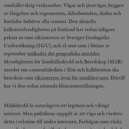
samhällsviktig verksamhet. Vägar och järnvägar, byggen
av fängelser och regementen, äldreboenden, skolor och
bostäder behöver alla cement. Den aktuella
kalkstensfyndigheten på Gotland har redan tidigare
pekats ut som riksintresse av Sveriges Geologiska
Undersökning (SGU), och så sent som i början av
september
utökades det geografiska området
.
Myndigheten för Samhällsskydd och Beredskap (MSB)
utreder om cementfabriken i Slite och kalkbrotten ska
betraktas som
riksintresse även för totalförsvaret
. Därtill
har vi den redan nämnda klimatomställningen.
Miljöskydd är naturligtvis ett legitimt och viktigt
intresse. Men politikens uppgift är att väga och värdera
detta i relation till andra intressen. Farhågan som väcks