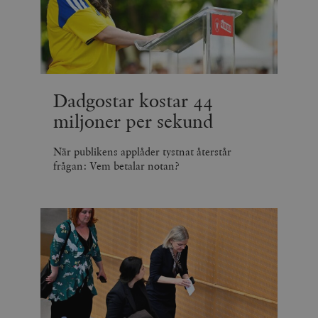
Dadgostar kostar 44
miljoner per sekund
När publikens applåder tystnat återstår
frågan: Vem betalar notan?