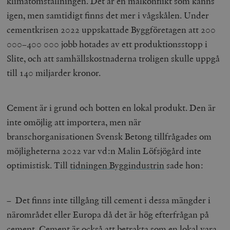
klimatomställningen. Det är en målkonflikt som känns
igen, men samtidigt finns det mer i vågskålen. Under
cementkrisen 2022 uppskattade Byggföretagen att 200
000–400 000 jobb hotades av ett produktionsstopp i
Slite, och att samhällskostnaderna troligen skulle uppgå
till 140 miljarder kronor.
Cement är i grund och botten en lokal produkt. Den är
inte omöjlig att importera, men när
branschorganisationen Svensk Betong tillfrågades om
möjligheterna 2022 var vd:n Malin Löfsjögård inte
optimistisk. Till
tidningen Byggindustrin
sade hon:
– Det finns inte tillgång till cement i dessa mängder i
närområdet eller Europa då det är hög efterfrågan på
cement. Cement är också att betrakta som en lokal vara