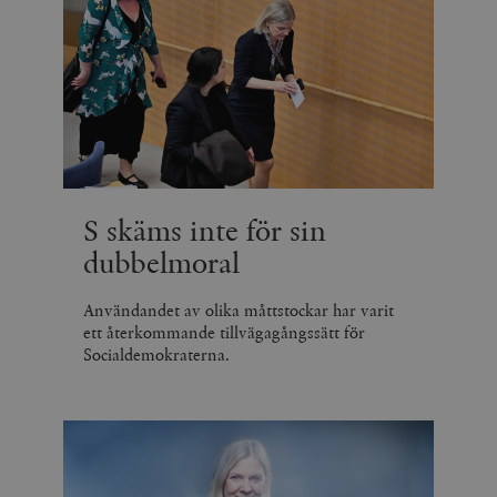
S skäms inte för sin
dubbelmoral
Användandet av olika måttstockar har varit
ett återkommande tillvägagångssätt för
Socialdemokraterna.