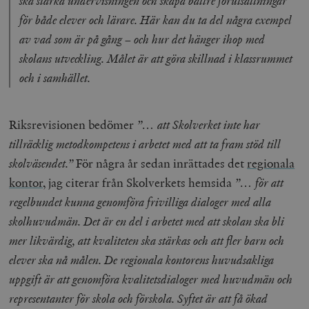
ska stärka undervisningen och skapa bättre förutsättningar
för både elever och lärare. Här kan du ta del några exempel
av vad som är på gång – och hur det hänger ihop med
skolans utveckling. Målet är att göra skillnad i klassrummet
och i samhället.
Riksrevisionen bedömer
”… att Skolverket inte har
tillräcklig metodkompetens i arbetet med att ta fram stöd till
skolväsendet.”
För några år sedan inrättades det
regionala
kontor
, jag citerar från Skolverkets hemsida
”… för att
regelbundet kunna genomföra frivilliga dialoger med alla
skolhuvudmän. Det är en del i arbetet med att skolan ska bli
mer likvärdig, att kvaliteten ska stärkas och att fler barn och
elever ska nå målen. De regionala kontorens huvudsakliga
uppgift är att genomföra kvalitetsdialoger med huvudmän och
representanter för skola och förskola. Syftet är att få ökad