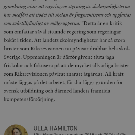
__cf_bm
Cloudflare
granskning visar att regeringens styrning av skolmyndigheterna
Inc.
m
.myfonts.net
har medfört att stödet till skolan är fragmentiserat och uppfattas
som svårtillgängligt av målgrupperna.”
Detta är en kritik
som omfattar såväl sittande regering som regeringar
bakåt i tiden. Att landets skolmyndigheter har så stora
brister som Riksrevisionen nu påvisar drabbar hela skol-
Sverige. Uppmaningen är därför given: sluta jaga
friskolor och fokusera på att de mycket allvarliga brister
_hjAbsoluteSessionInProgress
Hotjar Ltd
.timbro.se
m
som Riksrevisionen påvisat snarast åtgärdas. All kraft
måste läggas på det arbetet, för där läggs grunden för
svensk utbildning och därmed landets framtida
kompetensförsörjning.
__cf_bm
Cloudflare
ULLA HAMILTON
Inc.
m
.vimeo.com
Ulla Hamilton var mellan 2015 och 2024 vd för