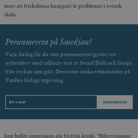
inser att friskolorna knappast är problemet i svensk
woocommerce_cart_hash
Automattic
S
Inc.
skola.
timbro.se
_hjFirstSeen
Hotjar Ltd
Prenumerera på Smedjan!
.timbro.se
m
Varje lördag får du som prenumerant (gratis) ett
nyhetsbrev med exklusiv text av Svend Dahl och lästips
från veckan som gått. Dessutom unika erbjudanden på
Timbro förlags utgivning.
woocommerce_items_in_cart
Automattic
S
Inc.
Email
timbro.se
wp_woocommerce_session_[abcdef0123456789]
timbro.se
2
{32}
Inte heller regeringen går fri från kritik.
”Riksrevisionens