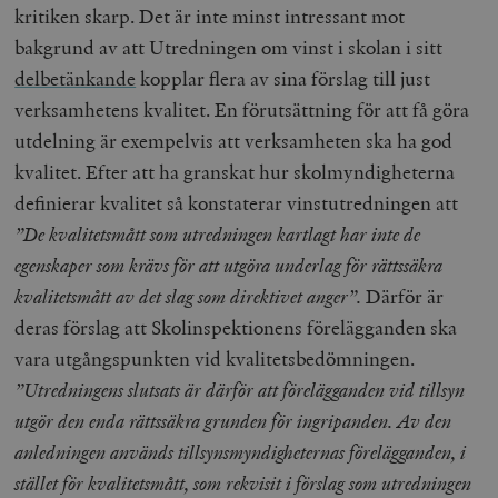
kritiken skarp. Det är inte minst intressant mot
bakgrund av att Utredningen om vinst i skolan i sitt
delbetänkande
kopplar flera av sina förslag till just
verksamhetens kvalitet. En förutsättning för att få göra
utdelning är exempelvis att verksamheten ska ha god
kvalitet. Efter att ha granskat hur skolmyndigheterna
definierar kvalitet så konstaterar vinstutredningen att
”De kvalitetsmått som utredningen kartlagt har inte de
egenskaper som krävs för att utgöra underlag för rättssäkra
kvalitetsmått av det slag som direktivet anger”.
Därför är
deras förslag att Skolinspektionens förelägganden ska
vara utgångspunkten vid kvalitetsbedömningen.
”Utredningens slutsats är därför att förelägganden vid tillsyn
utgör den enda rättssäkra grunden för ingripanden. Av den
anledningen används tillsynsmyndigheternas förelägganden, i
stället för kvalitetsmått, som rekvisit i förslag som utredningen