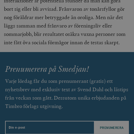
interaktioner är potentiella stunder då man kan göra
bort sig eller bli avvisad. Frånvaron av tonårsfyllor gör
nog föräldrar mer betryggade än oroliga. Men när det
läggs samman med frånvaro av föreningsliv eller
sommarjobb, blir resultatet osäkra vuxna personer som
inte fått öva sociala förmågor innan de testas skarpt.
Prenumerera på Smedjan!
Varje lördag får du som prenumerant (gratis) ett
nyhetsbrev med exklusiv text av Svend Dahl och lästips
från veckan som gått. Dessutom unika erbjudanden på
Timbro förlags utgivning.
Email