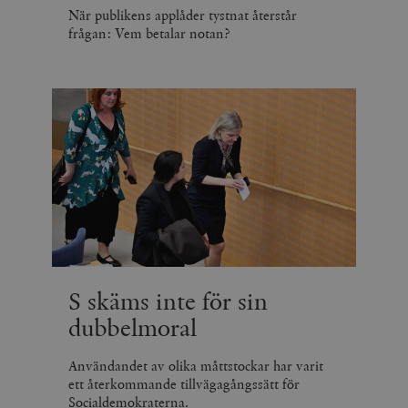
När publikens applåder tystnat återstår
frågan: Vem betalar notan?
S skäms inte för sin
dubbelmoral
Användandet av olika måttstockar har varit
ett återkommande tillvägagångssätt för
Socialdemokraterna.