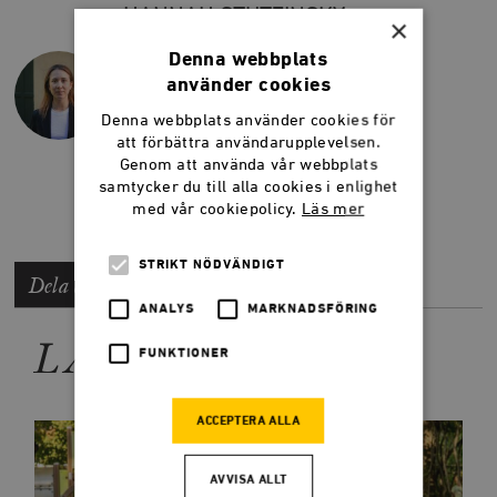
HANNAH STUTZINSKY
×
Hannah Stutzinsky är politikreporter för
Denna webbplats
Smedjan.
använder cookies
@Stutzinskys
Denna webbplats använder cookies för
hannah.stutzinsky@timbro.se
att förbättra användarupplevelsen.
070-148 44 70
Genom att använda vår webbplats
samtycker du till alla cookies i enlighet
med vår cookiepolicy.
Läs mer
STRIKT NÖDVÄNDIGT
Dela artikeln
ANALYS
MARKNADSFÖRING
LÄS MER
FUNKTIONER
ACCEPTERA ALLA
AVVISA ALLT