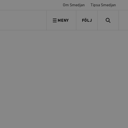
Om Smedjan
Tipsa Smedjan
MENY
FÖLJ
FÖLJ OSS
SEARCH