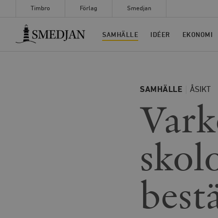
Timbro
Förlag
Smedjan
Timbro
SAMHÄLLE
IDÉER
EKONOMI
SAMHÄLLE
ÅSIKT
Varke
skol
bes