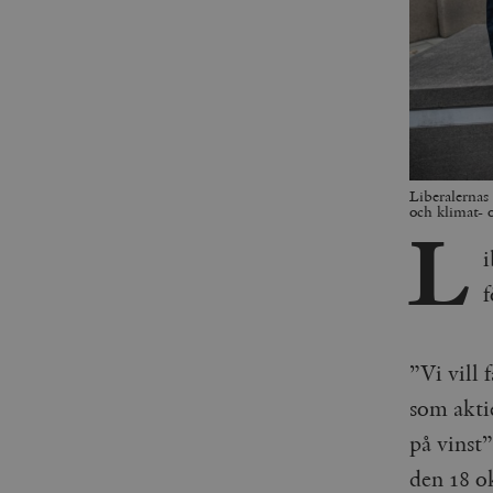
Liberalerna
och klimat- 
L
i
f
”Vi vill 
som akti
på vinst
den 18 ok