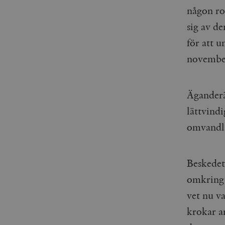
woocommerce_items_in_
någon rol
sig av de
wp_woocommerce_sessio
{32}
för att 
__cf_bm
novembe
_hjAbsoluteSessionInPr
Äganderät
lättvindi
__cf_bm
omvandla
Beskedet
Namn
Namn
omkring 
_ga
YSC
vet nu va
VISITOR_INFO1_LIVE
krokar a