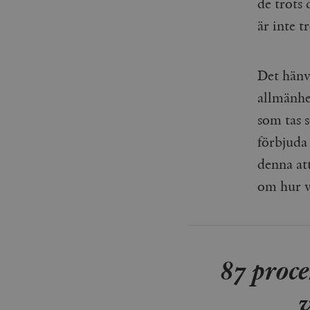
de trots
_gid
mailchimp_landing_site
är inte t
__cf_bm
_gat_UA-19195086-1
Det hänvi
_fbp
allmänhet
_ga_YBG49SLCTY
som tas s
vuid
förbjuda 
_hjSessionUser_675006
_hjIncludedInSessionSa
denna at
om hur vi
_hjSession_675006
87 proce
v