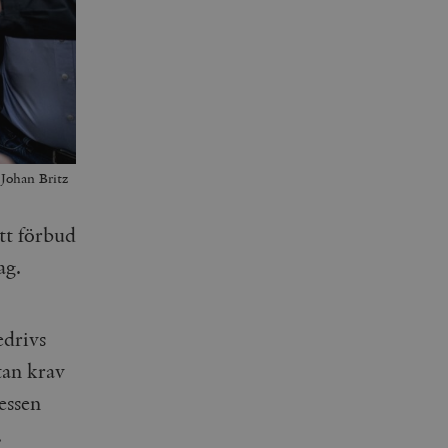
Johan Britz
ett förbud
lag.
edrivs
tan krav
essen
.