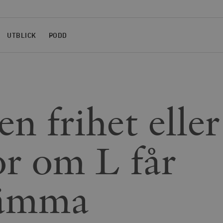
UTBLICK
PODD
n frihet eller
or om L får
tämma