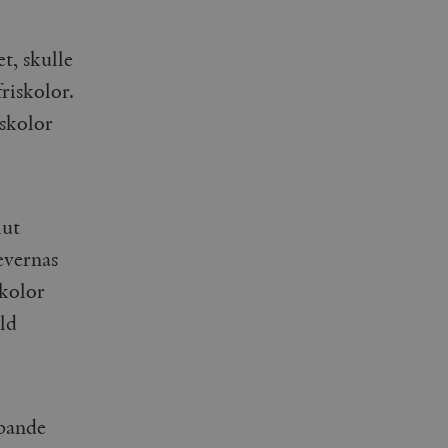
t, skulle
riskolor.
eskolor
lut
evernas
skolor
ild
epande