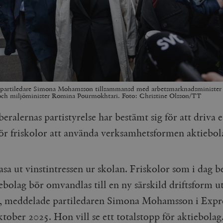
s partiledare Simona Mohamsson tillsammansd med arbetsmarknadsminister 
och miljöminister Romina Pourmokhtari. Foto: Christine Olsson/TT
beralernas partistyrelse har bestämt sig för att driva 
ör friskolor att använda verksamhetsformen aktiebo
fasa ut vinstintressen ur skolan. Friskolor som i dag b
ebolag bör omvandlas till en ny särskild driftsform u
”, meddelade partiledaren Simona Mohamsson i Expr
tober 2025. Hon vill se ett totalstopp för aktiebolag