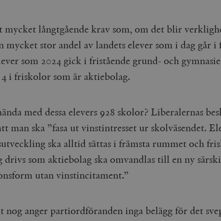
tt mycket långtgående krav som, om det blir verklighe
 mycket stor andel av landets elever som i dag går i f
elever som 2024 gick i fristående grund- och gymnasi
 4 i friskolor som är aktiebolag.
hända med dessa elevers 928 skolor? Liberalernas bes
tt man ska ”fasa ut vinstintresset ur skolväsendet. El
utveckling ska alltid sättas i främsta rummet och fri
g drivs som aktiebolag ska omvandlas till en ny särsk
ionsform utan vinstincitament.”
nt nog anger partiordföranden inga belägg för det sv