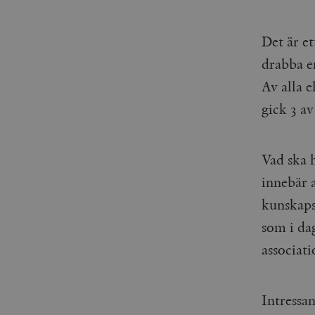
Det är e
drabba en
Av alla 
gick 3 av
Vad ska 
innebär a
kunskaps
som i da
associat
Intressa