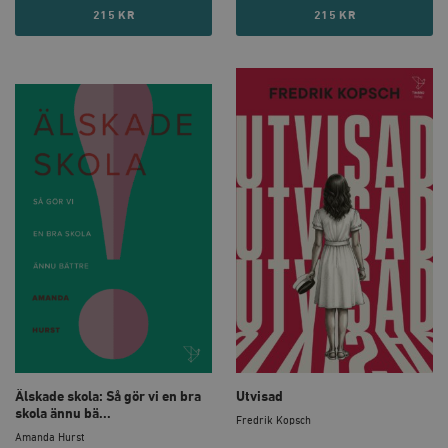
215 KR
215 KR
Älskade skola: Så gör vi en bra
Utvisad
skola ännu bä...
Fredrik Kopsch
Amanda Hurst