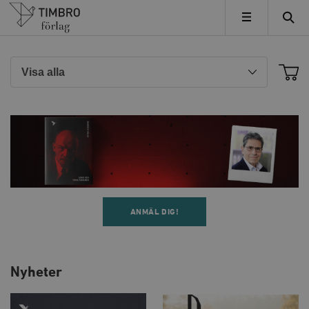
Timbro
MENY
ANMÄL DIG!
Nyheter