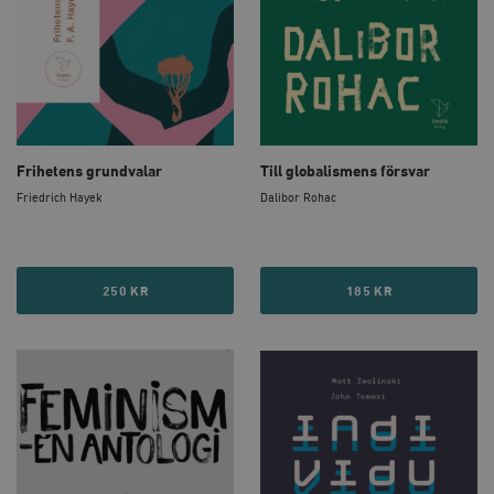
_hjSession_675006
.timbro.se
30
minuter
Frihetens grundvalar
Till globalismens försvar
Friedrich Hayek
Dalibor Rohac
250 KR
185 KR