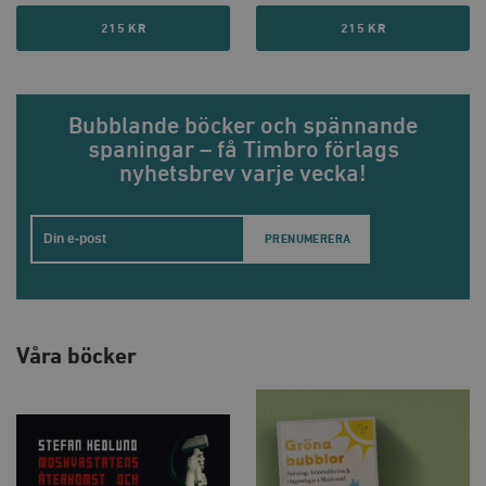
215 KR
215 KR
Bubblande böcker och spännande
spaningar – få Timbro förlags
nyhetsbrev varje vecka!
Email
Våra böcker