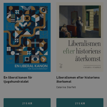
En liberal kanon för
Liberalismen efter historiens
tjugohundratalet
återkomst
Catarina Starfelt
215 KR
215 KR