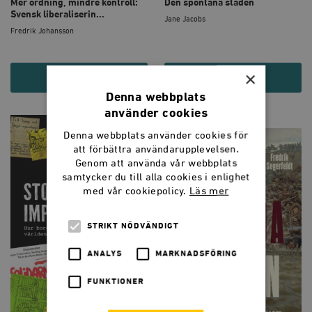
Mer ordning, mindre kontroll:
Den spontana staden
Svensk liberaliserin...
Jane Jacobs
Fredrik Johansson
×
195 KR
79 KR
Denna webbplats
använder cookies
Denna webbplats använder cookies för
att förbättra användarupplevelsen.
Genom att använda vår webbplats
samtycker du till alla cookies i enlighet
med vår cookiepolicy.
Läs mer
STRIKT NÖDVÄNDIGT
ANALYS
MARKNADSFÖRING
FUNKTIONER