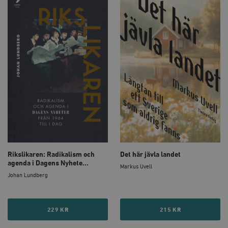
Rikslikaren: Radikalism och
Det här jävla landet
agenda i Dagens Nyhete...
Markus Uvell
Johan Lundberg
229 KR
215 KR