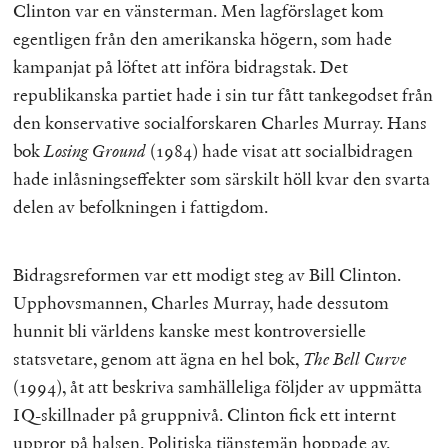
Clinton var en vänsterman. Men lagförslaget kom
egentligen från den amerikanska högern, som hade
kampanjat på löftet att införa bidragstak. Det
republikanska partiet hade i sin tur fått tankegodset från
den konservative socialforskaren Charles Murray. Hans
bok
Losing Ground
(1984) hade visat att socialbidragen
hade inlåsningseffekter som särskilt höll kvar den svarta
delen av befolkningen i fattigdom.
Bidragsreformen var ett modigt steg av Bill Clinton.
Upphovsmannen, Charles Murray, hade dessutom
hunnit bli världens kanske mest kontroversielle
statsvetare, genom att ägna en hel bok,
The Bell Curve
(1994), åt att beskriva samhälleliga följder av uppmätta
IQ-skillnader på gruppnivå. Clinton fick ett internt
uppror på halsen. Politiska tjänstemän hoppade av.