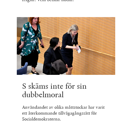
S skäms inte för sin
dubbelmoral
Användandet av olika måttstockar har varit
ett återkommande tillvägagångssätt för
Socialdemokraterna.