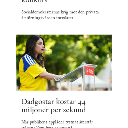
Socialdemokraternas krig mot den privata
ätstörningsvården fortsätter
Dadgostar kostar 44
miljoner per sekund
När publikens applåder tystnat återstår
frågan: Vem betalar notan?