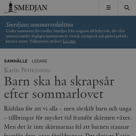
Timbro
MENY
Smedjans sommarredaktion
Under sommaren förvandlas Smedjan från magasin till ledarsida, där våra
sommarsmeder dagligen kommenterar svensk, europeisk och global politik i
kortare texter. Välkommen att läsa!
Läs mer
SAMHÄLLE
LEDARE
Karin Pettersson:
Barn ska ha skrapsår
efter sommarlovet
Rädslan för att vi alla – men särskilt barn och unga
– tillbringar för mycket tid framför skärmen växer.
Men det är inte skärmarnas fel att barnen stannar
framför dem, utan föräldrarnas. Det skriver Karin