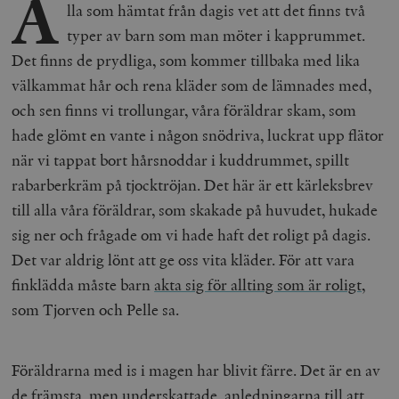
A
lla som hämtat från dagis vet att det finns två
typer av barn som man möter i kapprummet.
Det finns de prydliga, som kommer tillbaka med lika
välkammat hår och rena kläder som de lämnades med,
och sen finns vi trollungar, våra föräldrar skam, som
hade glömt en vante i någon snödriva, luckrat upp flätor
när vi tappat bort hårsnoddar i kuddrummet, spillt
rabarberkräm på tjocktröjan. Det här är ett kärleksbrev
till alla våra föräldrar, som skakade på huvudet, hukade
sig ner och frågade om vi hade haft det roligt på dagis.
Det var aldrig lönt att ge oss vita kläder. För att vara
finklädda måste barn
akta sig för allting som är roligt
,
som Tjorven och Pelle sa.
Föräldrarna med is i magen har blivit färre. Det är en av
de främsta, men underskattade, anledningarna till att