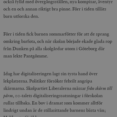
också fylld med övergångsställen, nya kompisar, äventyr
och en och annan riktigt bra pinne. Förr i tiden tilläts
barn utforska den.
Förr i tiden fick barnen sommarfötter för att de sprang
omkring barfota, och när skolan började ekade glada rop
från Dunken på alla skolgårdar utom i Göteborg där
man lekte Pantgömme.
Idag har digitaliseringen lagt sin tysta hand över
lekplatserna. Politiker försöker febrilt angripa
skärmarna. Skolpartiet Liberalerna mässar
från skärm till
pärm
, 00-talets digitaliseringssatsningar i förskolan
rullas tillbaka. En bov i dramat som kommer alltför
lindrigt undan är de stillasittande barnens bästa vän;