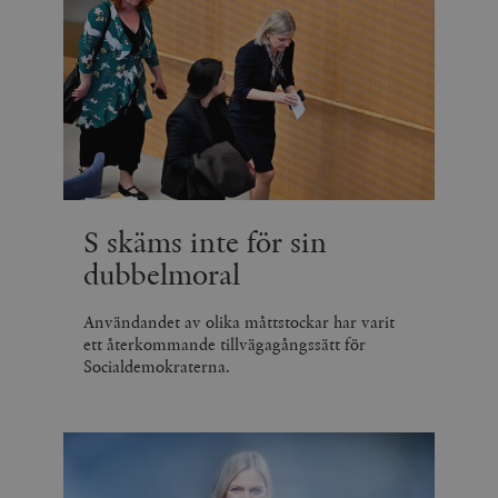
S skäms inte för sin
dubbelmoral
Användandet av olika måttstockar har varit
ett återkommande tillvägagångssätt för
Socialdemokraterna.