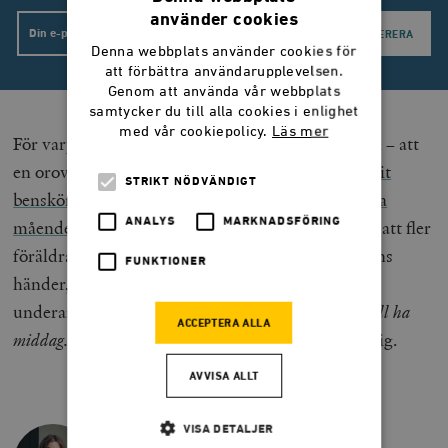
använder cookies
Email
Denna webbplats använder cookies för
att förbättra användarupplevelsen.
Genom att använda vår webbplats
samtycker du till alla cookies i enlighet
med vår cookiepolicy.
Läs mer
För varje forskningsartikel om mobilgenerationen – att
en oroväckande andel av
Sveriges åttaåringar blivit
STRIKT NÖDVÄNDIGT
bensköra
av stillasittande, att
tonåringars psykiska
ANALYS
MARKNADSFÖRING
mående förvärrats av sociala medier
– hoppas jag att fler
föräldrar ska dra ut modemet, ta iPaden ur barnens
FUNKTIONER
händer, klottra sitt eget telefonnummer på deras
underarm och säga
gå ut och lek
.
Kom hem när du vill ha
ACCEPTERA ALLA
middag.
Det verkar även vara vad barnen önskar sig.
AVVISA ALLT
VISA DETALJER
KARIN PETTERSSON