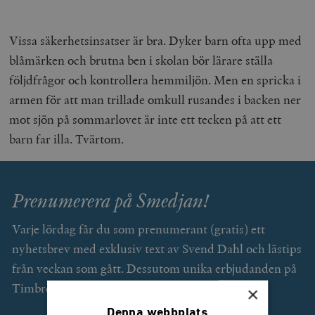
Vissa säkerhetsinsatser är bra. Dyker barn ofta upp med
blåmärken och brutna ben i skolan bör lärare ställa
följdfrågor och kontrollera hemmiljön. Men en spricka i
armen för att man trillade omkull rusandes i backen ner
mot sjön på sommarlovet är inte ett tecken på att ett
barn far illa. Tvärtom.
Prenumerera på Smedjan!
Varje lördag får du som prenumerant (gratis) ett
nyhetsbrev med exklusiv text av Svend Dahl och lästips
från veckan som gått. Dessutom unika erbjudanden på
Timbro förlags utgivning.
×
Denna webbplats