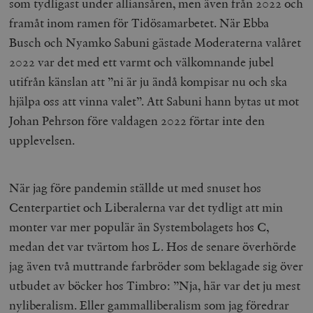
som tydligast under alliansåren, men även från 2022 och
framåt inom ramen för Tidösamarbetet. När Ebba
Busch och Nyamko Sabuni gästade Moderaterna valåret
2022 var det med ett varmt och välkomnande jubel
utifrån känslan att ”ni är ju ändå kompisar nu och ska
hjälpa oss att vinna valet”. Att Sabuni hann bytas ut mot
Johan Pehrson före valdagen 2022 förtar inte den
upplevelsen.
När jag före pandemin ställde ut med snuset hos
Centerpartiet och Liberalerna var det tydligt att min
monter var mer populär än Systembolagets hos C,
medan det var tvärtom hos L. Hos de senare överhörde
jag även två muttrande farbröder som beklagade sig över
utbudet av böcker hos Timbro: ”Nja, här var det ju mest
nyliberalism. Eller gammalliberalism som jag föredrar