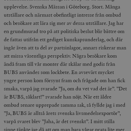
upplevelse. Svenska Mässan i Göteborg. Stort. Många
utställare och närmast obefintligt intresse från ombud
och besökare att lära sig mer av dessa utställare. Jag har
en grundmurad tro på att politiska beslut blir bättre om
de fattas utifrån ett gediget kunskapsunderlag, och där
ingår även att ta del av partsinlagor, annars riskerar man
att missa väsentliga perspektiv. Några besökare kom
ändå fram till vår monter där skålar med godis från
BUBS användes som lockbete. En avsevärt mycket
yngre person kom försynt fram och frågade om han fick
smaka, varpå jag svarade ”Ja, om du vet vad det är”. ”Det
är BUBS, såklart!” svarade han nöjt. När ett äldre
ombud senare upprepade samma sak, så fyllde jag i med
”Ja, BUBS är alltså årets svenska livsmedelsexportör”,
varpå svaret blev ”Jaha, är det svenskt”. I mitt stilla
sinne tänkte jag då att om man bara vågar prata lite mer