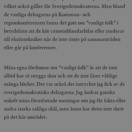
_hjFirstSeen
Hotjar Ltd
vilket också gäller för Sverigedemokraterna. Men bland
.timbro.se
m
de vanliga deltagarna på Kommun- och
regionkonferensen fanns det gott om ”vanligt folk” i
betydelsen att de kör cementblandarbilar eller studerar
till elnätstekniker när de inte sitter på sammanträden
eller går på konferenser.
woocommerce_items_in_cart
Automattic
S
Mina egna fördomar om ”vanligt folk” är att de inte
Inc.
timbro.se
alltid har så snygga skor och att de inte läser väldigt
många böcker. Det var också det intrycket jag fick av de
sverigedemokratiska deltagarna. Jag ändrar ganska
wp_woocommerce_session_[abcdef0123456789]
timbro.se
2
{32}
enkelt mina förutfattade meningar om jag får fakta eller
__cf_bm
Cloudflare
andra starka sakliga skäl, men ännu har detta inte skett
Inc.
m
.myfonts.net
på det här området.