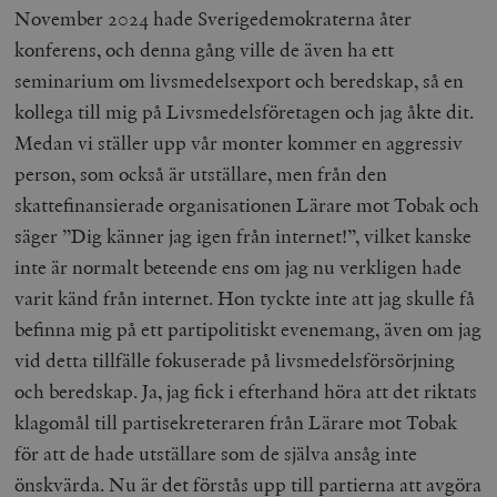
November 2024 hade Sverigedemokraterna åter
konferens, och denna gång ville de även ha ett
seminarium om livsmedelsexport och beredskap, så en
kollega till mig på Livsmedelsföretagen och jag åkte dit.
_hjAbsoluteSessionInProgress
Hotjar Ltd
Medan vi ställer upp vår monter kommer en aggressiv
.timbro.se
m
person, som också är utställare, men från den
skattefinansierade organisationen Lärare mot Tobak och
säger ”Dig känner jag igen från internet!”, vilket kanske
inte är normalt beteende ens om jag nu verkligen hade
varit känd från internet. Hon tyckte inte att jag skulle få
befinna mig på ett partipolitiskt evenemang, även om jag
__cf_bm
Cloudflare
vid detta tillfälle fokuserade på livsmedelsförsörjning
Inc.
m
.vimeo.com
och beredskap. Ja, jag fick i efterhand höra att det riktats
klagomål till partisekreteraren från Lärare mot Tobak
för att de hade utställare som de själva ansåg inte
önskvärda. Nu är det förstås upp till partierna att avgöra