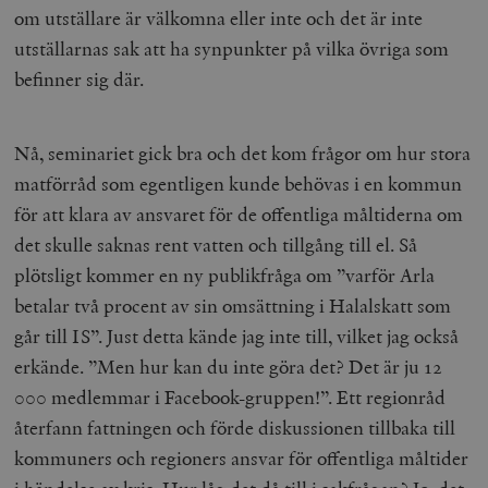
om utställare är välkomna eller inte och det är inte
utställarnas sak att ha synpunkter på vilka övriga som
befinner sig där.
Nå, seminariet gick bra och det kom frågor om hur stora
Leverantör
Namn
Utgång
B
matförråd som egentligen kunde behövas i en kommun
/ Domän
Leverantör /
för att klara av ansvaret för de offentliga måltiderna om
Namn
Utgång
Beskrivning
_ga
Google LLC
1 år 1
D
Domän
.timbro.se
månad
a
det skulle saknas rent vatten och tillgång till el. Så
U
YSC
Google LLC
Session
Denna cookie 
e
.youtube.com
av YouTube fö
plötsligt kommer en ny publikfråga om ”varför Arla
G
spåra visning
a
inbäddade vi
betalar två procent av sin omsättning i Halalskatt som
a
u
VISITOR_INFO1_LIVE
Google LLC
6
Denna cookie 
går till IS”. Just detta kände jag inte till, vilket jag också
t
.youtube.com
månader
av Youtube fö
g
hålla reda på
erkände. ”Men hur kan du inte göra det? Det är ju 12
k
användarinst
i
för Youtube-v
000 medlemmar i Facebook-gruppen!”. Ett regionråd
w
inbäddade i
a
webbplatser;
återfann fattningen och förde diskussionen tillbaka till
s
också avgör
f
webbplatsbe
kommuners och regioners ansvar för offentliga måltider
w
använder den
eller gamla 