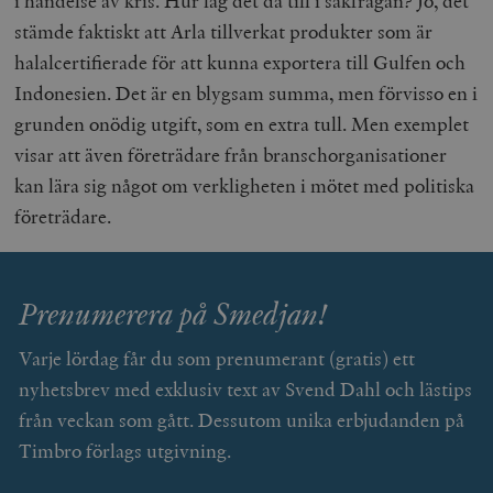
i händelse av kris. Hur låg det då till i sakfrågan? Jo, det
_gid
Google LLC
1 dag
D
av Youtube-
.timbro.se
G
gränssnittet.
stämde faktiskt att Arla tillverkat produkter som är
o
v
halalcertifierade för att kunna exportera till Gulfen och
mailchimp_landing_site
Mailchimp
28 dagar
o
timbro.se
o
Indonesien. Det är en blygsam summa, men förvisso en i
__cf_bm
Cloudflare
30
Denna cookie
_gat_UA-19195086-1
.timbro.se
54
D
grunden onödig utgift, som en extra tull. Men exemplet
Inc.
minuter
för att skilja
sekunder
c
.podbean.com
människor oc
G
visar att även företrädare från branschorganisationer
Detta är förd
m
för webbplat
i
kan lära sig något om verkligheten i mötet med politiska
att göra gilti
i
rapporter o
e
företrädare.
användningen
si
deras webbpl
_
a
_fbp
Meta
3
Används av F
s
Platform Inc.
månader
för att lever
p
.timbro.se
serie
t
Prenumerera på Smedjan!
reklamproduk
såsom realti
_ga_YBG49SLCTY
.timbro.se
1 år 1
D
från
månad
G
tredjepartsa
Varje lördag får du som prenumerant (gratis) ett
b
nyhetsbrev med exklusiv text av Svend Dahl och lästips
vuid
Vimeo.com
1 år 1
Dessa kakor 
_hjSessionUser_675006
.timbro.se
1 år
Inc.
månad
av Vimeo-
från veckan som gått. Dessutom unika erbjudanden på
.vimeo.com
videospelare
_hjIncludedInSessionSample_675006
.timbro.se
2
webbplatser.
minuter
Timbro förlags utgivning.
_hjSession_675006
.timbro.se
30
minuter