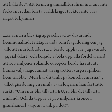
att kalla det”. Att termen gammalliberalism inte använts
frekvent sedan första världskriget tycktes inte vara
något bekymmer.
Hos centern blev jag approcherad av dåvarande
kommunalrådet i Haparanda som frågade mig om jag
ville att snusförbudet i EU borde upphävas. Jag svarade
”ja, självklart” och började rabbla upp alla fördelar med
att 100 miljoner rökande européer borde ha rätt att
kunna välja något annat än cigaretter, varpå repliken
kom snabbt: ”Men har du tänkt på konsekvenserna?”,
vilket gjorde mig en smula svarslös, men han fortsatte
raskt: ”Om snus blir tillåtet i EU, så blir det tillåtet i
Finland. Och då tappar vi 300 miljoner kronor i
gränshandel varje år. Tänk på det!”.