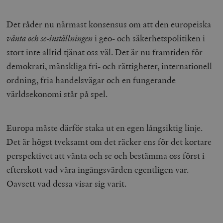
/ Domän
woocommerce_cart_hash
Automattic
S
Det råder nu närmast konsensus om att den europeiska
Inc.
timbro.se
vänta och se-inställningen
i geo- och säkerhetspolitiken i
stort inte alltid tjänat oss väl. Det är nu framtiden för
demokrati, mänskliga fri- och rättigheter, internationell
_hjFirstSeen
Hotjar Ltd
.timbro.se
m
ordning, fria handelsvägar och en fungerande
världsekonomi står på spel.
Europa måste därför staka ut en egen långsiktig linje.
Det är högst tveksamt om det räcker ens för det kortare
perspektivet att vänta och se och bestämma oss först i
woocommerce_items_in_cart
Automattic
S
efterskott vad våra ingångsvärden egentligen var.
Inc.
timbro.se
Oavsett vad dessa visar sig varit.
wp_woocommerce_session_[abcdef0123456789]
timbro.se
2
{32}