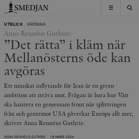
Timbro
MENY
UTBLICK
KRÖNIKA
Anna Rennéus Guthrie:
”Det rätta” i kläm när
Mellanösterns öde kan
avgöras
Ett minskat inflytande för Iran är en given
ambition att sträva mot. Frågan är bara hur Väst
ska hantera en gemensam front när splittringen
från och gentemot USA påverkar Europa allt mer,
skriver Anna Rennéus Guthrie.
ANNA RENNÉUS GUTHRIE
18 MARS
2026