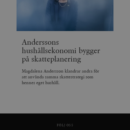
Anderssons
hushållsekonomi bygger
på skatteplanering
Magdalena Andersson klandrar andra för
att använda samma skattestrategi som
hennes eget hushåll.
FÖLJ OSS