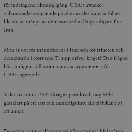
förändringens riktning igång. USA:s attacker
välkomnades omgående på plats av det iranska folket,
liksom av många av dem som sedan långt tidigare flytt
Iran.
Men är det för människorna i Iran och för friheten och
demokratin i stort som Trump driver kriget? Den frågan
bör rimligen ställas om man ska argumentera för
USA:s agerande.
Valet att stötta USA:s krig är paradoxalt nog både
glasklart på ett sätt och samtidigt inte alls självklart på
ett annat.
Debatten spinner däremot på högoktanigt i hjulspåren