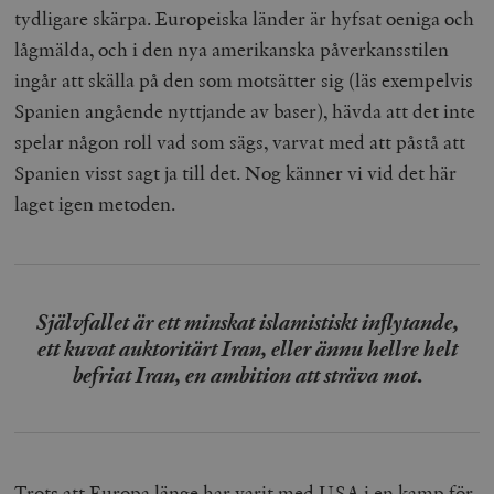
tydligare skärpa. Europeiska länder är hyfsat oeniga och
lågmälda, och i den nya amerikanska påverkansstilen
ingår att skälla på den som motsätter sig (läs exempelvis
Spanien angående nyttjande av baser), hävda att det inte
spelar någon roll vad som sägs, varvat med att påstå att
Spanien visst sagt ja till det. Nog känner vi vid det här
laget igen metoden.
Självfallet är ett minskat islamistiskt inflytande,
ett kuvat auktoritärt Iran, eller ännu hellre helt
befriat Iran, en ambition att sträva mot
.
Trots att Europa länge har varit med USA i en kamp för