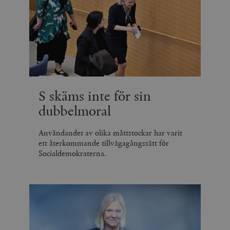
S skäms inte för sin
dubbelmoral
Användandet av olika måttstockar har varit
ett återkommande tillvägagångssätt för
Socialdemokraterna.