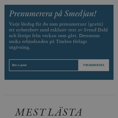
vuid
Vimeo.com
1 år 1
Dessa kakor 
_hjSessionUser_675006
.timbro.se
1 år
Inc.
månad
av Vimeo-
Prenumerera på Smedjan!
.vimeo.com
videospelare
_hjIncludedInSessionSample_675006
.timbro.se
2
webbplatser.
minuter
Varje lördag får du som prenumerant (gratis)
_hjSession_675006
.timbro.se
30
ett nyhetsbrev med exklusiv text av Svend Dahl
minuter
och lästips från veckan som gått. Dessutom
unika erbjudanden på Timbro förlags
utgivning.
Email
MEST LÄSTA