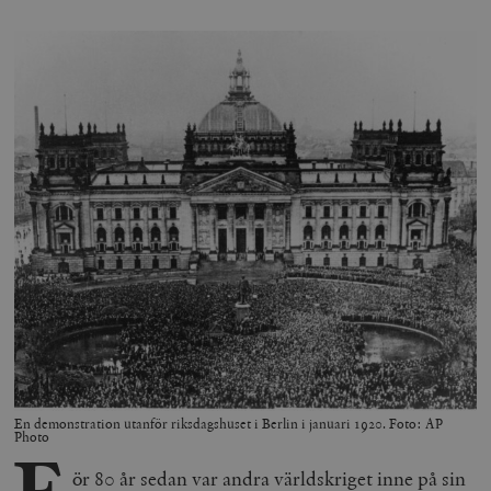
En demonstration utanför riksdagshuset i Berlin i januari 1920. Foto: AP
Photo
F
ör 80 år sedan var andra världskriget inne på sin