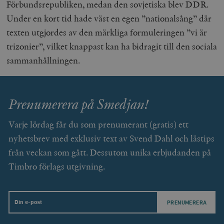
Förbundsrepubliken, medan den sovjetiska blev DDR.
Under en kort tid hade väst en egen ”nationalsång” där
_hjAbsoluteSessionInProgress
Hotjar Ltd
.timbro.se
m
texten utgjordes av den märkliga formuleringen ”vi är
trizonier”, vilket knappast kan ha bidragit till den sociala
sammanhållningen.
Prenumerera på Smedjan!
__cf_bm
Cloudflare
Varje lördag får du som prenumerant (gratis) ett
Inc.
m
.vimeo.com
nyhetsbrev med exklusiv text av Svend Dahl och lästips
från veckan som gått. Dessutom unika erbjudanden på
Timbro förlags utgivning.
Email