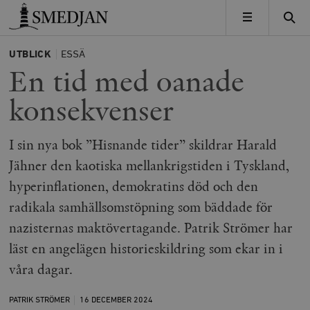
Timbro
MENY
UTBLICK
ESSÄ
En tid med oanade
konsekvenser
I sin nya bok ”Hisnande tider” skildrar Harald
Jähner den kaotiska mellankrigstiden i Tyskland,
hyperinflationen, demokratins död och den
radikala samhällsomstöpning som bäddade för
nazisternas maktövertagande. Patrik Strömer har
läst en angelägen historieskildring som ekar in i
våra dagar.
PATRIK STRÖMER
16 DECEMBER
2024