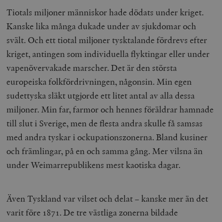
Tiotals miljoner människor hade dödats under kriget.
Kanske lika många dukade under av sjukdomar och
svält. Och ett tiotal miljoner tysktalande fördrevs efter
kriget, antingen som individuella flyktingar eller under
woocommerce_items_in_cart
Automattic
S
vapenövervakade marscher. Det är den största
Inc.
timbro.se
europeiska folkfördrivningen, någonsin. Min egen
sudettyska släkt utgjorde ett litet antal av alla dessa
miljoner. Min far, farmor och hennes föräldrar hamnade
wp_woocommerce_session_[abcdef0123456789]
timbro.se
2
{32}
till slut i Sverige, men de flesta andra skulle få samsas
__cf_bm
Cloudflare
med andra tyskar i ockupationszonerna. Bland kusiner
Inc.
m
.myfonts.net
och främlingar, på en och samma gång. Mer vilsna än
under Weimarrepublikens mest kaotiska dagar.
Även Tyskland var vilset och delat – kanske mer än det
varit före 1871. De tre västliga zonerna bildade