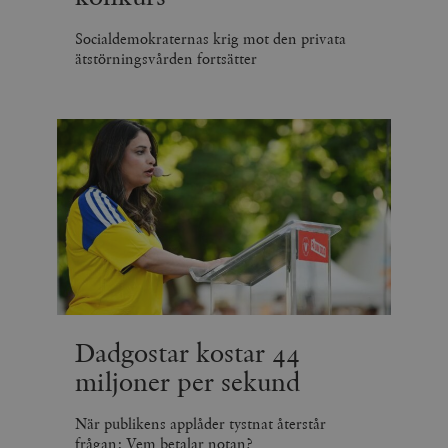
Socialdemokraternas krig mot den privata
ätstörningsvården fortsätter
Dadgostar kostar 44
miljoner per sekund
När publikens applåder tystnat återstår
frågan: Vem betalar notan?