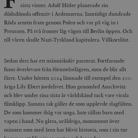
sista vinter. Adolf Hitler planerade sin
dödsdömda offensiv i Ardennerna. Samtidigt dundrade
Röda armén fram genom Polen och var på väg in i
Preussen. På två fronter låg vägen till Berlin öppen. Och
till våren skulle Nazi-Tyskland kapitulera. Villkorslöst.
Sedan dess har ett människoliv passerat. Fortfarande
finns överlevare från förintelselägren, men de blir allt
färre. Under hösten 2024 lämnade till exempel den 100-
åriga Lily Ebert jordelivet. Hon genomled Auschwitz
och blev under sina sista år världskänd tack vare virala
filmklipp. Samma sak gäller de som upplevde slagfälten.
De som kommer ihåg var unga. Inte sällan barn med
vapen i hand. Nu glesa, uråldriga, monument över
minnen som med åren har blivit historia, som i sin tur