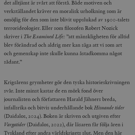
det alltjämt är svårt att förstå. Både motiven och
verkställandet kräver en moralisk urholkning som är
omöjlig för den som inte blivit uppslukad av 1900-talets
terrorideologier. Eller som filosofen Robert Nozick
skriver i
The Examined Life:
”att mänskligheten för alltid
blev förändrad och aldrig mer kan säga att vi som art
och gemenskap inte skulle kunna åstadkomma något
sådant.”
Krigsårens grymheter gör den tyska historieskrivningen
svår. Inte minst kastar de en mörk fond över
journalisten och författaren Harald Jähners breda,
infallsrika och bitvis underhållande bok
Hisnande tider
(Daidalos, 2024). Boken är skriven och utgiven efter
Vargatider
(Daidalos, 2022), där läsaren får följa åren i
Tyskland efter andra världskrigets slut. Men den här