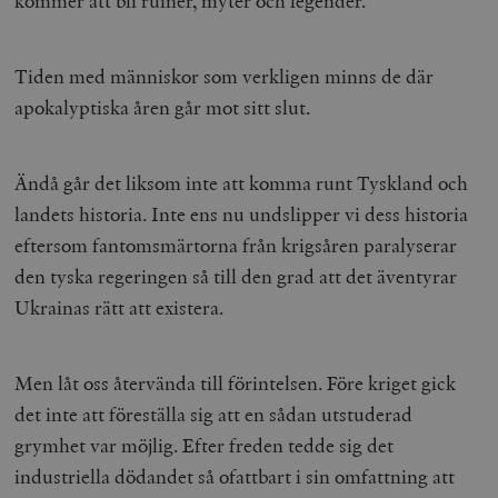
kommer att bli ruiner, myter och legender.
Tiden med människor som verkligen minns de där
apokalyptiska åren går mot sitt slut.
Ändå går det liksom inte att komma runt Tyskland och
landets historia. Inte ens nu undslipper vi dess historia
eftersom fantomsmärtorna från krigsåren paralyserar
den tyska regeringen så till den grad att det äventyrar
Ukrainas rätt att existera.
Men låt oss återvända till förintelsen. Före kriget gick
det inte att föreställa sig att en sådan utstuderad
grymhet var möjlig. Efter freden tedde sig det
industriella dödandet så ofattbart i sin omfattning att