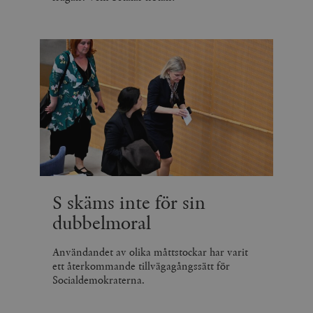
S skäms inte för sin
dubbelmoral
Användandet av olika måttstockar har varit
ett återkommande tillvägagångssätt för
Socialdemokraterna.