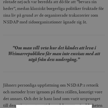
röstade nej och var beredda att dö för att ”bevara sin
heder”, medan klassiskt borgerliga politiker fruktade för
sina liv på grund av de organiserade trakasserier som
NSDAP med sidoorganisationer ägnade sig åt.
”Om man vill veta hur det kändes att leva i
Weimarrepubliken får man inte envisas med att
utgå från dess undergång.”
Jähners personliga uppfattning om NSDAP:s retorik
och metoder lyser igenom på flera ställen, konstigt vore
det annars. Och det är hans land som varit ursprunget
till den största systematiska ondska som mänskligheten