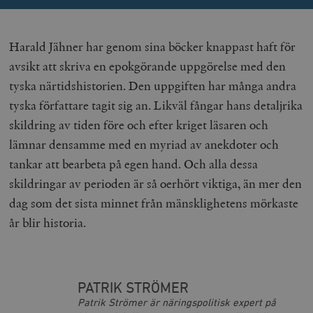
Harald Jähner har genom sina böcker knappast haft för
Leverantör
Namn
Utgång
B
/ Domän
avsikt att skriva en epokgörande uppgörelse med den
Leverantör /
Namn
Utgång
Beskrivning
tyska närtidshistorien. Den uppgiften har många andra
_ga
Google LLC
1 år 1
D
Domän
.timbro.se
månad
a
tyska författare tagit sig an. Likväl fångar hans detaljrika
U
YSC
Google LLC
Session
Denna cookie 
e
.youtube.com
av YouTube fö
skildring av tiden före och efter kriget läsaren och
G
spåra visning
a
inbäddade vi
lämnar densamme med en myriad av anekdoter och
a
u
VISITOR_INFO1_LIVE
Google LLC
6
Denna cookie 
tankar att bearbeta på egen hand. Och alla dessa
t
.youtube.com
månader
av Youtube fö
g
hålla reda på
skildringar av perioden är så oerhört viktiga, än mer den
k
användarinst
i
för Youtube-v
dag som det sista minnet från mänsklighetens mörkaste
w
inbäddade i
a
webbplatser;
år blir historia.
s
också avgör
f
webbplatsbe
w
använder den
eller gamla 
_gid
Google LLC
1 dag
D
av Youtube-
.timbro.se
G
gränssnittet.
o
PATRIK STRÖMER
v
mailchimp_landing_site
Mailchimp
28 dagar
o
timbro.se
Patrik Strömer är näringspolitisk expert på
o