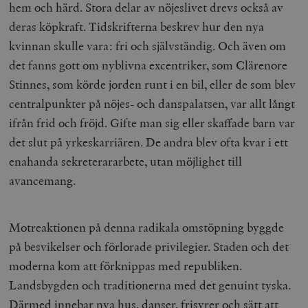
hem och härd. Stora delar av nöjeslivet drevs också av
deras köpkraft. Tidskrifterna beskrev hur den nya
kvinnan skulle vara: fri och självständig. Och även om
det fanns gott om nyblivna excentriker, som Clärenore
Stinnes, som körde jorden runt i en bil, eller de som blev
centralpunkter på nöjes- och danspalatsen, var allt långt
ifrån frid och fröjd. Gifte man sig eller skaffade barn var
det slut på yrkeskarriären. De andra blev ofta kvar i ett
enahanda sekreterararbete, utan möjlighet till
avancemang.
Motreaktionen på denna radikala omstöpning byggde
på besvikelser och förlorade privilegier. Staden och det
moderna kom att förknippas med republiken.
Landsbygden och traditionerna med det genuint tyska.
Därmed innebar nya hus, danser, frisyrer och sätt att