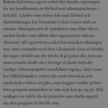
Bakom kulisserna agerar också den danska regeringen
för att åstadkomma ett förbud mot nikotinportioner i
hela EU. Länder som enbart kör med förbud och
skattehöjningar har historiskt lyckats sämre med att
minska rökningen och de sjukdomar som följer därav,
medan länder som tillåtit eller uppmuntrat säkrare
alternativ till cigaretterna också har minskat rökningen
mer. Som exemplet med ölen i Danmark visar, så händer
det inget särskilt om det dricks öl på gatan där, men om
motsvarande skulle ske i Sverige så skulle hela det
statliga våldsmonopolet omedelbart ingripa. Som synes
har folkhälsopolicy ytterst lite med vetenskap och
medicinsk evidens att göra, utan bygger i stället på hur
liten gruppen människor är som man kan ge sig på. Och
möjligen en rädsla för de protester som skulle uppstå
om den gruppen är lite för stor.