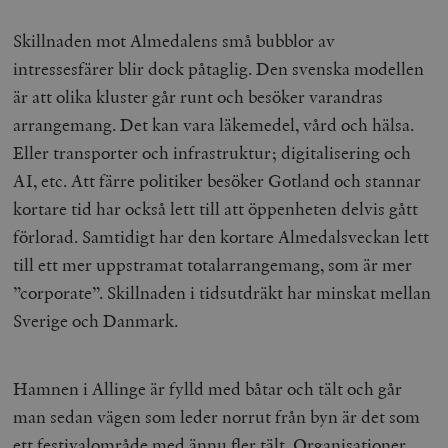
Skillnaden mot Almedalens små bubblor av
intressesfärer blir dock påtaglig. Den svenska modellen
är att olika kluster går runt och besöker varandras
arrangemang. Det kan vara läkemedel, vård och hälsa.
Eller transporter och infrastruktur; digitalisering och
AI, etc. Att färre politiker besöker Gotland och stannar
kortare tid har också lett till att öppenheten delvis gått
förlorad. Samtidigt har den kortare Almedalsveckan lett
till ett mer uppstramat totalarrangemang, som är mer
”corporate”. Skillnaden i tidsutdräkt har minskat mellan
Sverige och Danmark.
Hamnen i Allinge är fylld med båtar och tält och går
man sedan vägen som leder norrut från byn är det som
ett festivalområde med ännu fler tält. Organisationer,