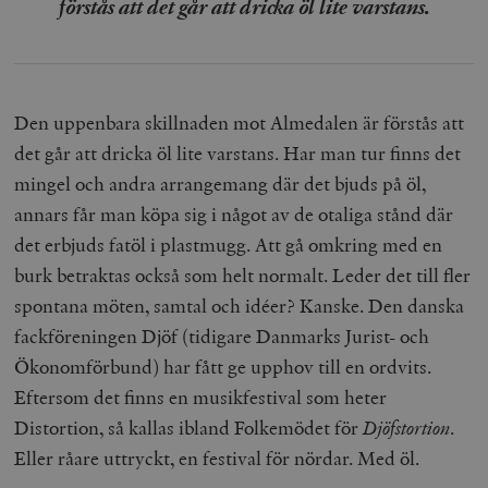
förstås att det går att dricka öl lite varstans.
Den uppenbara skillnaden mot Almedalen är förstås att
det går att dricka öl lite varstans. Har man tur finns det
mingel och andra arrangemang där det bjuds på öl,
annars får man köpa sig i något av de otaliga stånd där
det erbjuds fatöl i plastmugg. Att gå omkring med en
burk betraktas också som helt normalt. Leder det till fler
spontana möten, samtal och idéer? Kanske. Den danska
fackföreningen Djöf (tidigare Danmarks Jurist- och
Ökonomförbund) har fått ge upphov till en ordvits.
Eftersom det finns en musikfestival som heter
Distortion, så kallas ibland Folkemödet för
Djöfstortion
.
Eller råare uttryckt, en festival för nördar. Med öl.