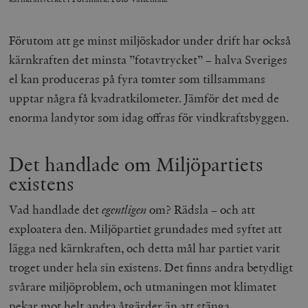
_hjAbsoluteSessionInProgress
Hotjar Ltd
.timbro.se
m
Förutom att ge minst miljöskador under drift har också
kärnkraften det minsta ”fotavtrycket” – halva Sveriges
el kan produceras på fyra tomter som tillsammans
upptar några få kvadratkilometer. Jämför det med de
enorma landytor som idag offras för vindkraftsbyggen.
__cf_bm
Cloudflare
Inc.
m
Det handlade om Miljöpartiets
.vimeo.com
existens
Vad handlade det
egentligen
om? Rädsla – och att
exploatera den. Miljöpartiet grundades med syftet att
lägga ned kärnkraften, och detta mål har partiet varit
troget under hela sin existens. Det finns andra betydligt
svårare miljöproblem, och utmaningen mot klimatet
pekar mot helt andra åtgärder än att stänga