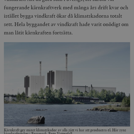
fungerande kärnkraftverk med många års drift kvar och
istället bygga vindkraft ökar då klimatskadorna totalt
sett. Hela byggandet av vindkraft hade varit onödigt om
woocommerce_items_in_cart
Automattic
S
man låtit kärnkraften fortsätta.
Inc.
timbro.se
wp_woocommerce_session_[abcdef0123456789]
timbro.se
2
{32}
__cf_bm
Cloudflare
Inc.
m
.myfonts.net
Kärnkraft ger minst klimatskador av alla sätt vi har att producera el. Här syns
kärnkraftverket i Forsmark. Foto Vattenfall.