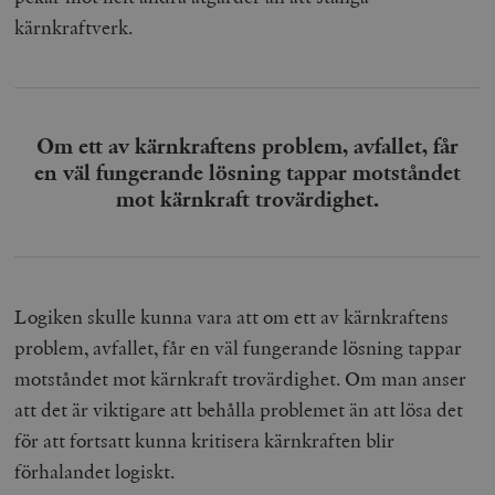
kärnkraftverk.
Leverantör
Namn
Utgång
B
/ Domän
Leverantör /
Namn
Utgång
Beskrivning
_ga
Google LLC
1 år 1
D
Domän
.timbro.se
månad
a
U
YSC
Google LLC
Session
Denna cookie 
Om ett av kärnkraftens problem, avfallet, får
e
.youtube.com
av YouTube fö
G
spåra visning
en väl fungerande lösning tappar motståndet
a
inbäddade vi
a
mot kärnkraft trovärdighet.
u
VISITOR_INFO1_LIVE
Google LLC
6
Denna cookie 
t
.youtube.com
månader
av Youtube fö
g
hålla reda på
k
användarinst
i
för Youtube-v
w
inbäddade i
a
webbplatser;
Logiken skulle kunna vara att om ett av kärnkraftens
s
också avgör
f
webbplatsbe
problem, avfallet, får en väl fungerande lösning tappar
w
använder den
eller gamla 
motståndet mot kärnkraft trovärdighet. Om man anser
_gid
Google LLC
1 dag
D
av Youtube-
.timbro.se
G
gränssnittet.
att det är viktigare att behålla problemet än att lösa det
o
v
mailchimp_landing_site
Mailchimp
28 dagar
för att fortsatt kunna kritisera kärnkraften blir
o
timbro.se
o
förhalandet logiskt.
__cf_bm
Cloudflare
30
Denna cookie
_gat_UA-19195086-1
.timbro.se
54
D
Inc.
minuter
för att skilja