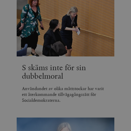
S skäms inte för sin
dubbelmoral
Användandet av olika måttstockar har varit
ett återkommande tillvägagångssätt för
Socialdemokraterna.