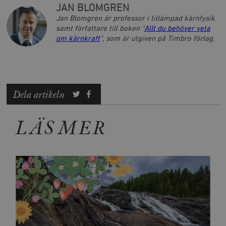
JAN BLOMGREN
Jan Blomgren är professor i tillämpad kärnfysik
samt författare till boken ”
Allt du behöver veta
om kärnkraft
”, som är utgiven på Timbro förlag.
Dela artikeln
LÄS MER