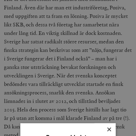
Finland. Även där har man ett industriföretag, Posiva,
med uppgiften att ta fram en lösning. Posiva är mycket
likt SKB, och dessa två företag har samarbetat nära
under lång tid. En viktig skillnad är dock kostnaden.
Sverige har satsat radikalt större resurser, medan den
finska strategin kan beskrivas som att ”nåjo, fungerar det
i Sverige fungerar det i Finland också” – man har i
ganska stor utsträckning bevakat forskningen och
utvecklingen i Sverige. När det svenska konceptet
bedömdes vara tillräckligt utvecklat startade en finsk
ansökningsprocess, snarlik den svenska. Ansökan
lämnades in i slutet av 2012, och tillstånd beviljades
2015. Hela den process som Sverige hittills har lagt tio
år på utan att komma i mål klarade Finland av på tre (!).
Då kan det än en gång poängteras att det är en svensk
×
metod.