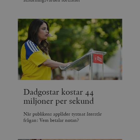
Dadgostar kostar 44
miljoner per sekund
När publikens applåder tystnat återstår
frågan: Vem betalar notan?