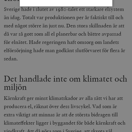
Sverige hade i slutet av 1980-talet ett starkare elsystem
än idag. Totalt var produktionen per år faktiskt till och
Strikt nödvändigt
Analys
med något större än just nu. Den stora skillnaden är att
Marknadsföring
Funktioner
då var så gott som all el planerbar och bättre avpassad
Strikt nödvändiga kakor tillåter
för elnätet. Hade regeringen haft omsorg om landets
kärnwebbplatsfunktioner som användarinloggning
och kontohantering. Webbplatsen kan inte användas
elförsörjning hade man godkänt slutförvaret för flera år
ordentligt utan strikt nödvändiga cookies.
sedan.
Leverantör
Namn
U
/ Domän
woocommerce_cart_hash
Automattic
S
Det handlade inte om klimatet och
Inc.
timbro.se
miljön
Kärnkraft ger minst klimatskador av alla sätt vi har att
_hjFirstSeen
Hotjar Ltd
producera el, räknat över dess livscykel. Vad som är
.timbro.se
m
extra viktigt att minnas är att de största bidragen till
klimateffekter ligger i byggandet för både kärnkraft och
vindkraft. Att då göra som i Sverige, att skrota väl