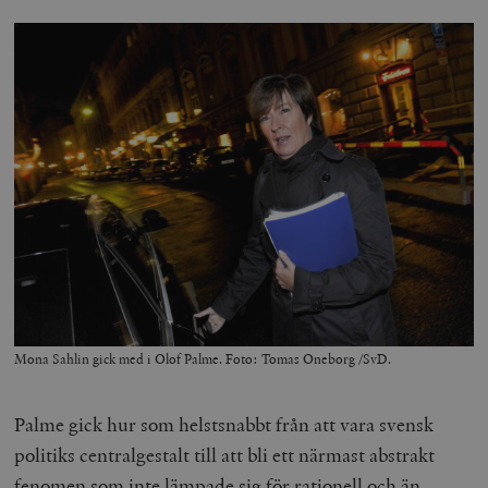
Mona Sahlin gick med i Olof Palme. Foto: Tomas Oneborg /SvD.
Palme gick hur som helstsnabbt från att vara svensk
politiks centralgestalt till att bli ett närmast abstrakt
fenomen som inte lämpade sig för rationell och än