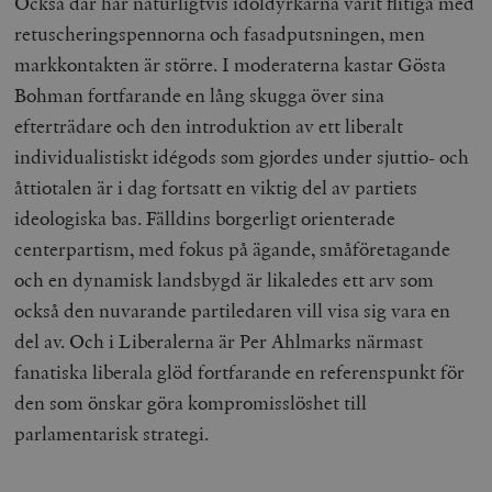
Också där har naturligtvis idoldyrkarna varit flitiga med
/ Domän
retuscheringspennorna och fasadputsningen, men
woocommerce_cart_hash
Automattic
S
Inc.
markkontakten är större. I moderaterna kastar Gösta
timbro.se
Bohman fortfarande en lång skugga över sina
efterträdare och den introduktion av ett liberalt
_hjFirstSeen
Hotjar Ltd
individualistiskt idégods som gjordes under sjuttio- och
.timbro.se
m
åttiotalen är i dag fortsatt en viktig del av partiets
ideologiska bas. Fälldins borgerligt orienterade
centerpartism, med fokus på ägande, småföretagande
och en dynamisk landsbygd är likaledes ett arv som
också den nuvarande partiledaren vill visa sig vara en
del av. Och i Liberalerna är Per Ahlmarks närmast
fanatiska liberala glöd fortfarande en referenspunkt för
woocommerce_items_in_cart
Automattic
S
Inc.
den som önskar göra kompromisslöshet till
timbro.se
parlamentarisk strategi.
wp_woocommerce_session_[abcdef0123456789]
timbro.se
2
{32}