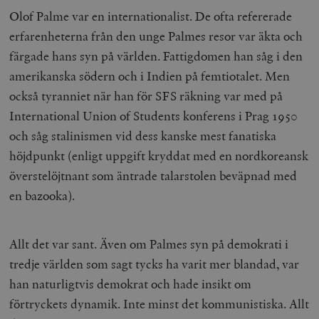
Inc.
m
.vimeo.com
Olof Palme var en internationalist. De ofta refererade
erfarenheterna från den unge Palmes resor var äkta och
färgade hans syn på världen. Fattigdomen han såg i den
amerikanska södern och i Indien på femtiotalet. Men
också tyranniet när han för SFS räkning var med på
International Union of Students konferens i Prag 1950
och såg stalinismen vid dess kanske mest fanatiska
höjdpunkt (enligt uppgift kryddat med en nordkoreansk
överstelöjtnant som äntrade talarstolen beväpnad med
en bazooka).
Leverantör
Namn
Utgång
B
/ Domän
Leverantör /
Namn
Utgång
Beskrivning
_ga
Google LLC
1 år 1
D
Domän
.timbro.se
månad
a
Allt det var sant. Även om Palmes syn på demokrati i
U
YSC
Google LLC
Session
Denna cookie 
e
tredje världen som sagt tycks ha varit mer blandad, var
.youtube.com
av YouTube fö
G
spåra visning
a
han naturligtvis demokrat och hade insikt om
inbäddade vi
a
u
förtryckets dynamik. Inte minst det kommunistiska. Allt
VISITOR_INFO1_LIVE
Google LLC
6
Denna cookie 
t
.youtube.com
månader
av Youtube fö
g