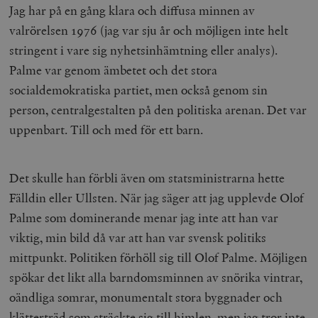
Jag har på en gång klara och diffusa minnen av
valrörelsen 1976 (jag var sju år och möjligen inte helt
stringent i vare sig nyhetsinhämtning eller analys).
Palme var genom ämbetet och det stora
socialdemokratiska partiet, men också genom sin
person, centralgestalten på den politiska arenan. Det var
uppenbart. Till och med för ett barn.
Det skulle han förbli även om statsministrarna hette
Fälldin eller Ullsten. När jag säger att jag upplevde Olof
Palme som dominerande menar jag inte att han var
viktig, min bild då var att han var svensk politiks
mittpunkt. Politiken förhöll sig till Olof Palme. Möjligen
spökar det likt alla barndomsminnen av snörika vintrar,
oändliga somrar, monumentalt stora byggnader och
klätterträd som sträckte sig till himlen, men jag tror inte