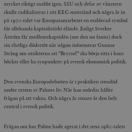
mycket riktigt snabbt igen. SSU och delar av vänstern
skulle radikaliseras i sitt EEC-motstånd och några år in
på 1970-talet var Europasamarbetet en etablerad symbol
för allehanda kapitalistiskt elände. Enligt Sverker
Åström får medlemskapsidén (om den nu fanns) dock
sin slutliga dödsstöt när någon informerar Gunnar
Sträng om utsikterna att ”Bryssel” ska börja titta i hans
böcker eller ha synpunkter på svensk ekonomisk politik.
Den svenska Europadebatten är i praktiken stendöd
under resten av Palmes liv. När han mördas håller
frågan på att vakna. Och några år senare är den helt
central i svensk politik.
Frågan om hur Palme hade agerat i det sena 1980-talets