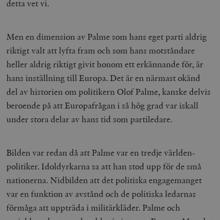
detta vet vi.
hålla reda på
k
användarinst
i
för Youtube-v
w
inbäddade i
a
webbplatser;
Men en dimension av Palme som hans eget parti aldrig
s
också avgör
f
webbplatsbe
riktigt valt att lyfta fram och som hans motståndare
w
använder den
eller gamla 
heller aldrig riktigt givit honom ett erkännande för, är
_gid
Google LLC
1 dag
D
av Youtube-
.timbro.se
G
gränssnittet.
hans inställning till Europa. Det är en närmast okänd
o
v
mailchimp_landing_site
Mailchimp
28 dagar
del av historien om politikern Olof Palme, kanske delvis
o
timbro.se
o
beroende på att Europafrågan i så hög grad var iskall
__cf_bm
Cloudflare
30
Denna cookie
_gat_UA-19195086-1
.timbro.se
54
D
Inc.
minuter
för att skilja
under stora delar av hans tid som partiledare.
sekunder
c
.podbean.com
människor oc
G
Detta är förd
m
för webbplat
i
att göra gilti
i
rapporter o
Bilden var redan då att Palme var en tredje världen-
e
användningen
si
deras webbpl
politiker. Idoldyrkarna sa att han stod upp för de små
_
a
_fbp
Meta
3
Används av F
nationerna. Nidbilden att det politiska engagemanget
s
Platform Inc.
månader
för att lever
p
.timbro.se
serie
var en funktion av avstånd och de politiska ledarnas
t
reklamproduk
såsom realti
förmåga att uppträda i militärkläder. Palme och
_ga_YBG49SLCTY
.timbro.se
1 år 1
D
från
månad
G
tredjepartsa