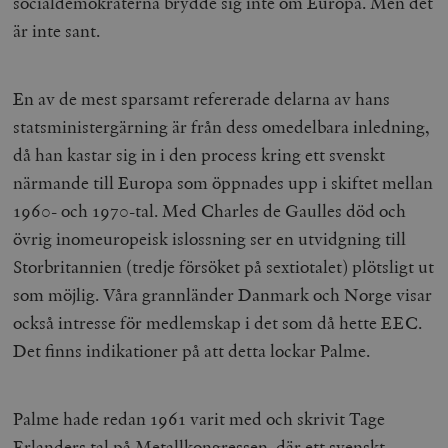
socialdemokraterna brydde sig inte om Europa. Men det
b
vuid
Vimeo.com
1 år 1
Dessa kakor 
är inte sant.
_hjSessionUser_675006
.timbro.se
1 år
Inc.
månad
av Vimeo-
.vimeo.com
videospelare
_hjIncludedInSessionSample_675006
.timbro.se
2
webbplatser.
minuter
En av de mest sparsamt refererade delarna av hans
_hjSession_675006
.timbro.se
30
minuter
statsministergärning är från dess omedelbara inledning,
då han kastar sig in i den process kring ett svenskt
närmande till Europa som öppnades upp i skiftet mellan
1960- och 1970-tal. Med Charles de Gaulles död och
övrig inomeuropeisk islossning ser en utvidgning till
Storbritannien (tredje försöket på sextiotalet) plötsligt ut
som möjlig. Våra grannländer Danmark och Norge visar
också intresse för medlemskap i det som då hette EEC.
Det finns indikationer på att detta lockar Palme.
Palme hade redan 1961 varit med och skrivit Tage
Erlanders tal på Metallkongressen, där ett svenskt