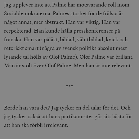
Jag upplever inte att Palme har motsvarande roll inom
__cf_bm
Cloudflare
Socialdemokraterna. Palmes storhet för de frälsta är
Inc.
m
.myfonts.net
något annat, mer abstrakt. Han var viktig. Han var
respekterad. Han kunde hålla presskonferenser på
franska. Han var påläst, bildad, välutbildad, kvick och
retoriskt smart (några av svensk politiks absolut mest
lysande tal hölls av Olof Palme). Olof Palme var briljant.
Man är stolt över Olof Palme. Men han är inte relevant.
_hjAbsoluteSessionInProgress
Hotjar Ltd
.timbro.se
m
***
Borde han vara det? Jag tycker en del talar för det. Och
jag tycker också att hans partikamrater gör sitt bästa för
att han ska förbli irrelevant.
__cf_bm
Cloudflare