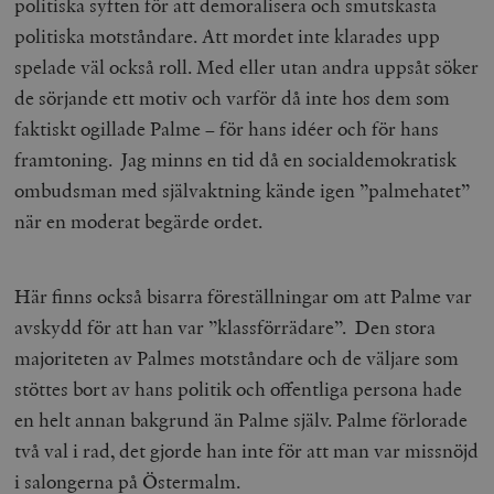
politiska syften för att demoralisera och smutskasta
politiska motståndare. Att mordet inte klarades upp
spelade väl också roll. Med eller utan andra uppsåt söker
de sörjande ett motiv och varför då inte hos dem som
faktiskt ogillade Palme – för hans idéer och för hans
framtoning. Jag minns en tid då en socialdemokratisk
ombudsman med självaktning kände igen ”palmehatet”
när en moderat begärde ordet.
Här finns också bisarra föreställningar om att Palme var
avskydd för att han var ”klassförrädare”. Den stora
majoriteten av Palmes motståndare och de väljare som
stöttes bort av hans politik och offentliga persona hade
en helt annan bakgrund än Palme själv. Palme förlorade
två val i rad, det gjorde han inte för att man var missnöjd
i salongerna på Östermalm.