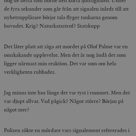
nog de flesta som hörde den korta ljudsignalen. Under
de fyra sekunder som går från att signalen inleds till att
nyhetsuppläsare börjar tala flyger tankarna genom
huvudet. Krig? Naturkatastrof? Statskupp
Det låter platt att säga att mordet på Olof Palme var en
omskakande upplevelse. Men det är nog ändå det som
ligger närmast min reaktion. Det var som om hela
verkligheten rubbades.
Jag minns inte hur länge det var tyst i rummet. Men det
var djupt allvar. Vad pågick? Något större? Början på
något mer?
Polisen sökte en mördare vars signalement refererades i