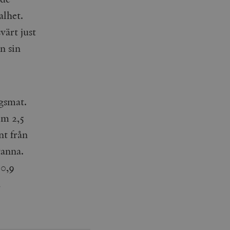
lhet.
värt just
n sin
gsmat.
om 2,5
nt från
tanna.
 0,9
a