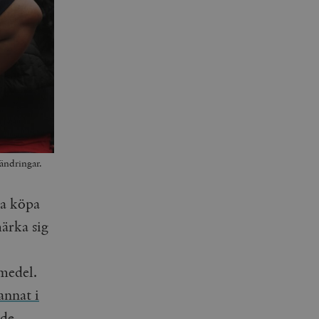
ändringar.
na köpa
märka sig
medel.
annat i
nde