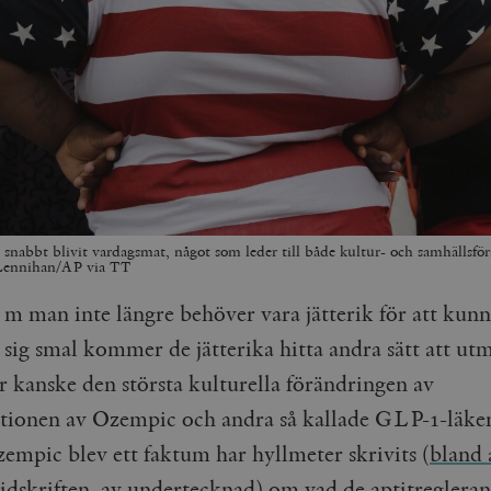
snabbt blivit vardagsmat, något som leder till både kultur- och samhällsför
Lennihan/AP via TT
m man inte längre behöver vara jätterik för att kun
sig smal kommer de jätterika hitta andra sätt att ut
r kanske den största kulturella förändringen av
tionen av Ozempic och andra så kallade GLP-1-läke
empic blev ett faktum har hyllmeter skrivits (
bland 
tidskriften, av undertecknad
) om vad de aptitreglera