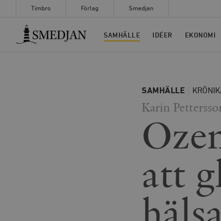
Timbro
Förlag
Smedjan
Timbro
SAMHÄLLE
IDÉER
EKONOMI
SAMHÄLLE
KRÖNIK
Karin Pettersso
Ozem
att 
hälsa