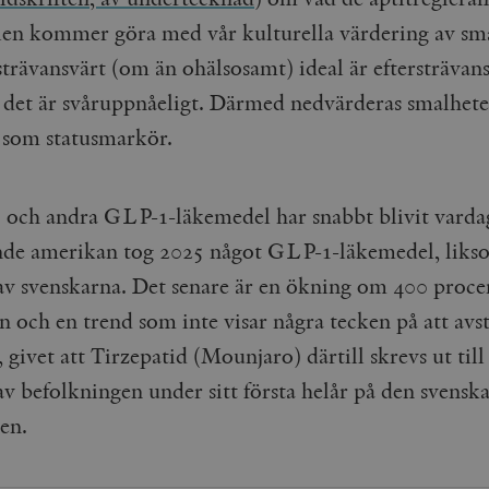
en kommer göra med vår kulturella värdering av sma
strävansvärt (om än ohälsosamt) ideal är eftersträvans
 det är svåruppnåeligt. Därmed nedvärderas smalhete
g som statusmarkör.
och andra GLP-1-läkemedel har snabbt blivit varda
nde amerikan tog 2025 något GLP-1-läkemedel, liks
av svenskarna. Det senare är en ökning om 400 proce
n och en trend som inte visar några tecken på att avs
givet att Tirzepatid (Mounjaro) därtill skrevs ut till
av befolkningen under sitt första helår på den svensk
en.