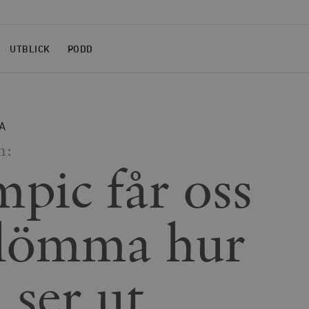
UTBLICK
PODD
A
n:
pic får oss
glömma hur
 ser ut