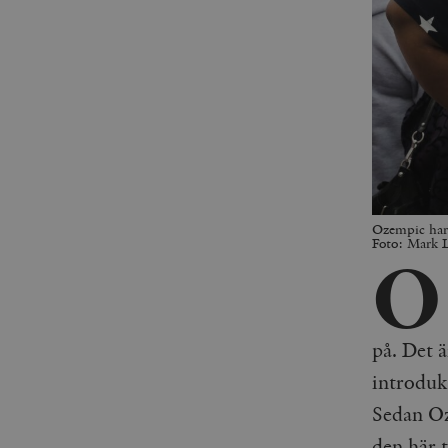
Ozempic har 
Foto: Mark 
O
på. Det ä
introduk
Sedan Oz
den här 