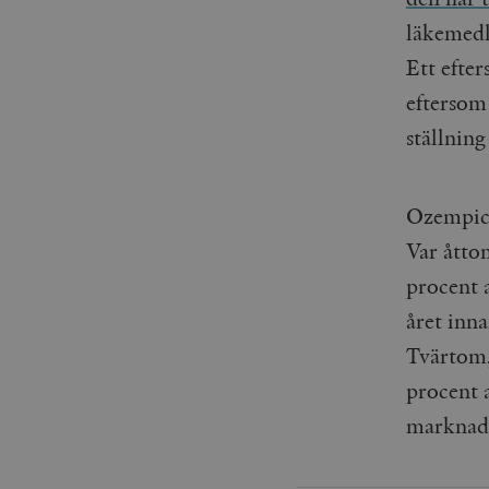
läkemedl
Ett efter
eftersom
ställnin
Ozempic 
Var åtto
procent 
året inna
Tvärtom, 
procent 
marknad