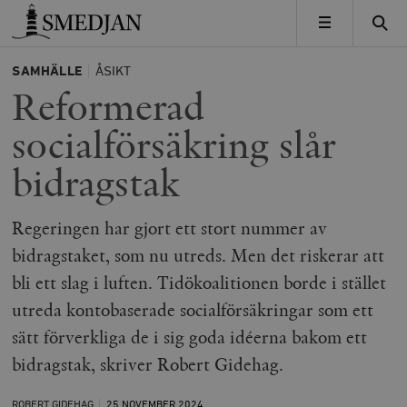
Timbro
MENY
SAMHÄLLE
ÅSIKT
Reformerad
socialförsäkring slår
bidragstak
Regeringen har gjort ett stort nummer av
bidragstaket, som nu utreds. Men det riskerar att
bli ett slag i luften. Tidökoalitionen borde i stället
utreda kontobaserade socialförsäkringar som ett
sätt förverkliga de i sig goda idéerna bakom ett
bidragstak, skriver Robert Gidehag.
ROBERT GIDEHAG
25 NOVEMBER
2024