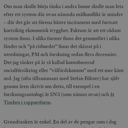
Om man skulle börja tänka i andra banor skulle man leta
efter ett system där ovan nämnda målkonflikt är mindre
– där det går att förena bättre incitament med fortsatt
kortsiktig ekonomisk trygghet. Faktum är att ett sådant
system finns. I olika former finns det genomfört i olika
länder och ”på ritbordet” finns det skissat på i
utredningar, PM och forskning sedan flera decennier.
Det jag tänker på är så kallad kontobaserad
socialförsäkring eller ”välfärdskonton” med ett mer känt
ord. Jag (ofta tillsammans med Stefan Fölster) har själv
genom åren skrivit om detta, till exempel i en
forskningsantologi åt SNS (som nämns ovan) och
åt
Timbro i rapportform
.
Grundtanken är enkel. En del av de pengar som i dag