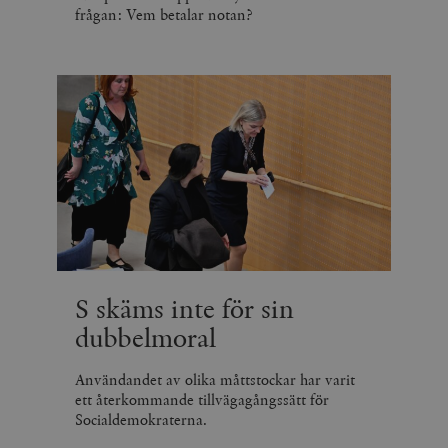
frågan: Vem betalar notan?
S skäms inte för sin
dubbelmoral
Användandet av olika måttstockar har varit
ett återkommande tillvägagångssätt för
Socialdemokraterna.