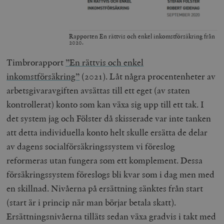
Rapporten En rättvis och enkel inkomstförsäkring från
2020.
Timbrorapport
”En rättvis och enkel
woocommerce_items_in_cart
Automattic
S
inkomstförsäkring”
(2021). Låt några procentenheter av
Inc.
timbro.se
arbetsgivaravgiften avsättas till ett eget (av staten
kontrollerat) konto som kan växa sig upp till ett tak. I
det system jag och Fölster då skisserade var inte tanken
wp_woocommerce_session_[abcdef0123456789]
timbro.se
2
{32}
att detta individuella konto helt skulle ersätta de delar
__cf_bm
Cloudflare
av dagens socialförsäkringssystem vi föreslog
Inc.
m
.myfonts.net
reformeras utan fungera som ett komplement. Dessa
försäkringssystem föreslogs bli kvar som i dag men med
en skillnad. Nivåerna på ersättning sänktes från start
(start är i princip när man börjar betala skatt).
Ersättningsnivåerna tilläts sedan växa gradvis i takt med