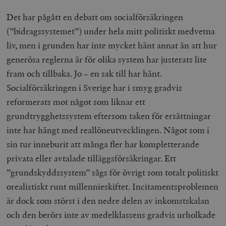
Det har pågått en debatt om socialförsäkringen
(”bidragssystemet”) under hela mitt politiskt medvetna
liv, men i grunden har inte mycket hänt annat än att hur
generösa reglerna är för olika system har justerats lite
fram och tillbaka. Jo – en sak till har hänt.
Socialförsäkringen i Sverige har i smyg gradvis
reformerats mot något som liknar ett
grundtrygghetssystem eftersom taken för ersättningar
inte har hängt med reallöneutvecklingen. Något som i
sin tur inneburit att många fler har kompletterande
privata eller avtalade tilläggsförsäkringar. Ett
”grundskyddssystem” sågs för övrigt som totalt politiskt
orealistiskt runt millennieskiftet. Incitamentsproblemen
är dock som störst i den nedre delen av inkomstskalan
och den berörs inte av medelklassens gradvis urholkade