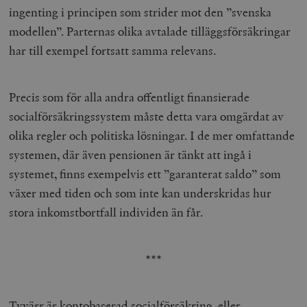
ingenting i principen som strider mot den ”svenska
modellen”. Parternas olika avtalade tilläggsförsäkringar
har till exempel fortsatt samma relevans.
Precis som för alla andra offentligt finansierade
socialförsäkringssystem måste detta vara omgärdat av
olika regler och politiska lösningar. I de mer omfattande
systemen, där även pensionen är tänkt att ingå i
systemet, finns exempelvis ett ”garanterat saldo” som
växer med tiden och som inte kan underskridas hur
stora inkomstbortfall individen än får.
***
Tyvärr är kontobaserad socialförsäkring, eller