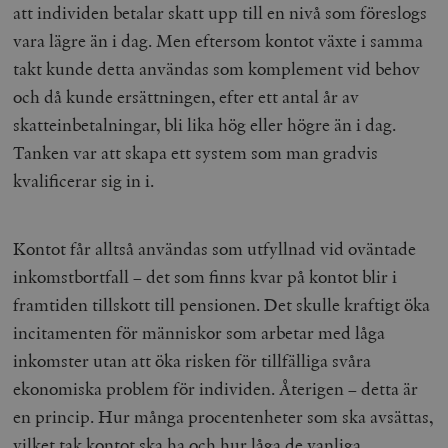
att individen betalar skatt upp till en nivå som föreslogs
vara lägre än i dag. Men eftersom kontot växte i samma
_hjAbsoluteSessionInProgress
Hotjar Ltd
.timbro.se
m
takt kunde detta användas som komplement vid behov
och då kunde ersättningen, efter ett antal år av
skatteinbetalningar, bli lika hög eller högre än i dag.
Tanken var att skapa ett system som man gradvis
kvalificerar sig in i.
__cf_bm
Cloudflare
Kontot får alltså användas som utfyllnad vid oväntade
Inc.
m
.vimeo.com
inkomstbortfall – det som finns kvar på kontot blir i
framtiden tillskott till pensionen. Det skulle kraftigt öka
incitamenten för människor som arbetar med låga
inkomster utan att öka risken för tillfälliga svåra
ekonomiska problem för individen. Återigen – detta är
en princip. Hur många procentenheter som ska avsättas,
vilket tak kontot ska ha och hur låga de vanliga