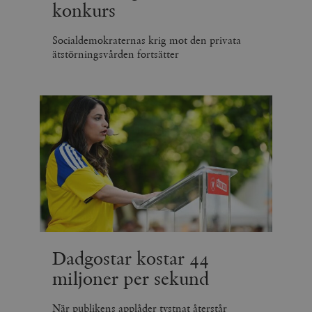
konkurs
Socialdemokraternas krig mot den privata
ätstörningsvården fortsätter
Dadgostar kostar 44
miljoner per sekund
När publikens applåder tystnat återstår