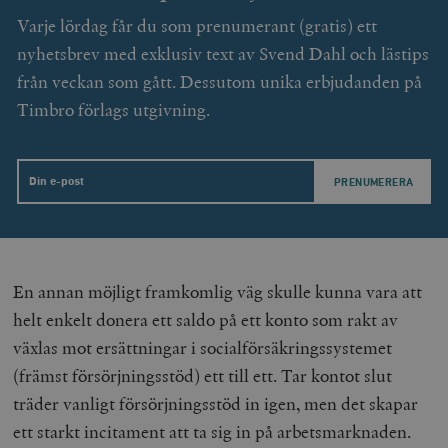
o
Varje lördag får du som prenumerant (gratis) ett
__cf_bm
Cloudflare
30
Denna cookie
_gat_UA-19195086-1
.timbro.se
54
D
Inc.
minuter
för att skilja
sekunder
c
nyhetsbrev med exklusiv text av Svend Dahl och lästips
.podbean.com
människor oc
G
Detta är förd
m
från veckan som gått. Dessutom unika erbjudanden på
för webbplat
i
att göra gilti
i
Timbro förlags utgivning.
rapporter o
e
användningen
si
deras webbpl
_
a
_fbp
Meta
3
Används av F
s
Platform Inc.
månader
för att lever
Email
p
.timbro.se
serie
t
reklamproduk
såsom realti
_ga_YBG49SLCTY
.timbro.se
1 år 1
D
från
månad
G
tredjepartsa
b
vuid
Vimeo.com
1 år 1
Dessa kakor 
_hjSessionUser_675006
.timbro.se
1 år
En annan möjligt framkomlig väg skulle kunna vara att
Inc.
månad
av Vimeo-
.vimeo.com
videospelare
helt enkelt donera ett saldo på ett konto som rakt av
_hjIncludedInSessionSample_675006
.timbro.se
2
webbplatser.
minuter
växlas mot ersättningar i socialförsäkringssystemet
_hjSession_675006
.timbro.se
30
(främst försörjningsstöd) ett till ett. Tar kontot slut
minuter
träder vanligt försörjningsstöd in igen, men det skapar
ett starkt incitament att ta sig in på arbetsmarknaden.