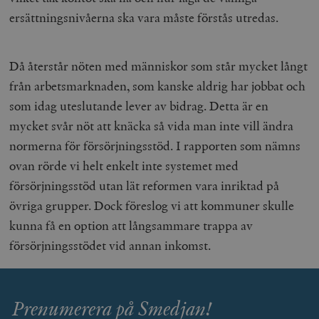
ersättningsnivåerna ska vara måste förstås utredas.
Leverantör
Då återstår nöten med människor som står mycket långt
Namn
Utgång
B
/ Domän
Leverantör /
från arbetsmarknaden, som kanske aldrig har jobbat och
Namn
Utgång
Beskrivning
_ga
Google LLC
1 år 1
D
Domän
.timbro.se
månad
a
som idag uteslutande lever av bidrag. Detta är en
U
YSC
Google LLC
Session
Denna cookie 
e
mycket svår nöt att knäcka så vida man inte vill ändra
.youtube.com
av YouTube fö
G
spåra visning
a
normerna för försörjningsstöd. I rapporten som nämns
inbäddade vi
a
u
ovan rörde vi helt enkelt inte systemet med
VISITOR_INFO1_LIVE
Google LLC
6
Denna cookie 
t
.youtube.com
månader
av Youtube fö
g
försörjningsstöd utan lät reformen vara inriktad på
hålla reda på
k
användarinst
i
övriga grupper. Dock föreslog vi att kommuner skulle
för Youtube-v
w
inbäddade i
a
kunna få en option att långsammare trappa av
webbplatser;
s
också avgör
f
försörjningsstödet vid annan inkomst.
webbplatsbe
w
använder den
eller gamla 
_gid
Google LLC
1 dag
D
av Youtube-
.timbro.se
G
gränssnittet.
o
Prenumerera på Smedjan!
v
mailchimp_landing_site
Mailchimp
28 dagar
o
timbro.se