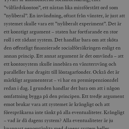
”välfärdskonton”, ett nästan lika missförstått ord som
”nyliberal”. En invändning, oftast från vänster, är just att
systemet skulle vara ett ”nyliberalt experiment”. Det är
ett konstigt argument – staten har fortfarande en stor
roll i ett sådant system. Det handlar bara om att sköta
den offentligt finansierade socialförsäkringen enligt en
annan princip. Ett annat argument är det omvända – att
ett kontosystem skulle innebära en vänstersväng och
paralleller har dragits till löntagarfonder. Också det är
märkligt argumenterat – vi har en premiepensionsdel
redan i dag. I grunden handlar det bara om att i någon
omfattning bygga på den principen. Ett tredje argument
emot brukar vara att systemet är krångligt och att
förespråkarna inte tänkt på alla eventualiteter. Krångligt
– vad är då dagens system? Alla eventualiteter är ju
knappast genomtänkta med dagens system heller,