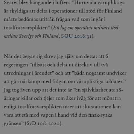
Svaret blev hängande i luften: ”Huruvida värnpliktiga
är skyldiga att delta i operationer till stöd för Finland
måste bedömas utifrån frågan vad som ingår i
totalförsvarsplikten” (
En lag om operativt militärt stöd
mellan Sverige och Finland
,
SOU 2018:31
).
När det begav sig skrev jag själv om detta: att S-
regeringen ”tillsatt och delat ut direktiv till två
utredningar i ärendet” och att ”båda nogsamt undviker
att gå i närkamp med frågan om värnpliktiga soldater.”
Jag tog även upp att det inte är ”en självklarhet att 18-
åringar killar och tjejer som åker iväg för att mönstra
enligt totalförsvarsplikten inser att slutstationen kan
vara att stå med vapen i hand vid den finsk-ryska
gränsen” (SvD 10/2 2020).