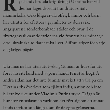
R
ysslands brutala krigföring i Ukraina har vid
det här laget skördat hundratusentals
människoliv. Oskyldiga civila offer, kvinnor och barn,
har utsatts för ofattbara grymheter av den ryske
angriparen i sönderbombade städer och byar. I de
skyttegravsliknande striderna vid fronten har minst 30
000 ukrainska soldater mist livet. Siffran stiger för varje
dag kriget pågår.
Ukrainarna har utan att tveka gått man ur huse för att
försvara sitt land med vapen i hand. Priset är högt. Å
andra sidan har det inte funnits mycket att välja på om
Ukraina ska överleva som självständig nation och inte
bli ett lydrike under Vladimir Putins styre. Frågan är
hur stor entusiasmen varit om det rört sig om ett annat
lands territorium långt utanför de egna gränserna.