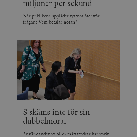
miljoner per sekund
När publikens applåder tystnat återstår
frågan: Vem betalar notan?
S skäms inte för sin
dubbelmoral
Användandet av olika måttstockar har varit