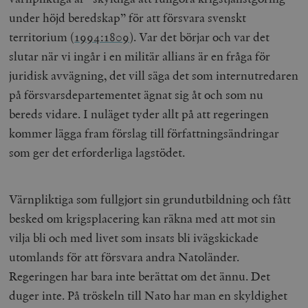
under höjd beredskap” för att försvara svenskt
territorium (
1994:1809
). Var det börjar och var det
slutar när vi ingår i en militär allians är en fråga för
_hjAbsoluteSessionInProgress
Hotjar Ltd
juridisk avvägning, det vill säga det som internutredaren
.timbro.se
m
på försvarsdepartementet ägnat sig åt och som nu
bereds vidare. I nuläget tyder allt på att regeringen
kommer lägga fram förslag till författningsändringar
som ger det erforderliga lagstödet.
Värnpliktiga som fullgjort sin grundutbildning och fått
__cf_bm
Cloudflare
Inc.
m
besked om krigsplacering kan räkna med att mot sin
.vimeo.com
vilja bli och med livet som insats bli ivägskickade
utomlands för att försvara andra Natoländer.
Regeringen har bara inte berättat om det ännu. Det
duger inte. På tröskeln till Nato har man en skyldighet