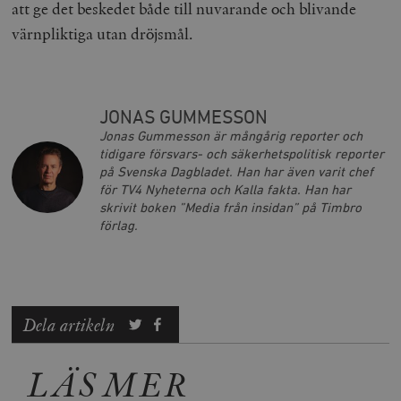
att ge det beskedet både till nuvarande och blivande
värnpliktiga utan dröjsmål.
JONAS GUMMESSON
Leverantör
Namn
Utgång
B
Jonas Gummesson är mångårig reporter och
/ Domän
Leverantör /
tidigare försvars- och säkerhetspolitisk reporter
Namn
Utgång
Beskrivning
_ga
Google LLC
1 år 1
D
Domän
på Svenska Dagbladet. Han har även varit chef
.timbro.se
månad
a
U
för TV4 Nyheterna och Kalla fakta. Han har
YSC
Google LLC
Session
Denna cookie 
e
.youtube.com
av YouTube fö
skrivit boken ”Media från insidan” på Timbro
G
spåra visning
a
förlag.
inbäddade vi
a
u
VISITOR_INFO1_LIVE
Google LLC
6
Denna cookie 
t
.youtube.com
månader
av Youtube fö
g
hålla reda på
k
användarinst
i
för Youtube-v
w
inbäddade i
Dela artikeln
a
webbplatser;
s
också avgör
f
webbplatsbe
w
använder den
LÄS MER
eller gamla 
_gid
Google LLC
1 dag
D
av Youtube-
.timbro.se
G