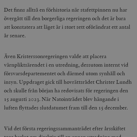
Det finns alltså en förhistoria när stafettpinnen nu har
övergått till den borgerliga regeringen och det är bara
att konstatera att läget är i stort sett oförändrat ett antal
år senare.
Även Kristerssonregeringen valde att placera
värnpliktsärendet i en utredning, dessutom internt vid
försvarsdepartementet och därmed utom synhåll och
insyn. Uppdraget gick till hovrättsrådet Christer Lundh
och skulle från början ha redovisats för regeringen den
15 augusti 2023. När Natointrädet blev hängande i
luften flyttades slutdatumet fram till den 15 december.
Vid det första regeringssammanträdet efter årsskiftet
togs beslut om direktiv till en annan utredning med