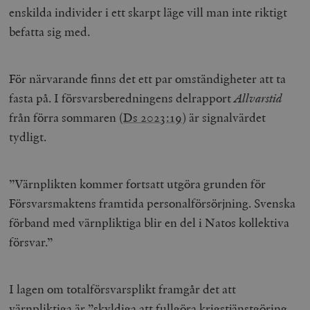
.timbro.se
m
enskilda individer i ett skarpt läge vill man inte riktigt
befatta sig med.
För närvarande finns det ett par omständigheter att ta
fasta på. I försvarsberedningens delrapport
Allvarstid
från förra sommaren (
Ds 2023:19
) är signalvärdet
woocommerce_items_in_cart
Automattic
S
tydligt.
Inc.
timbro.se
”Värnplikten kommer fortsatt utgöra grunden för
Försvarsmaktens framtida personalförsörjning. Svenska
wp_woocommerce_session_[abcdef0123456789]
timbro.se
2
{32}
förband med värnpliktiga blir en del i Natos kollektiva
__cf_bm
Cloudflare
försvar.”
Inc.
m
.myfonts.net
I lagen om totalförsvarsplikt framgår det att
värnpliktiga är ”skyldiga att fullgöra krigstjänstgöring