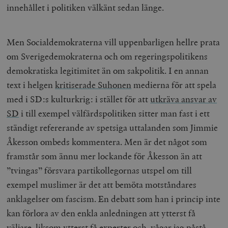
innehållet i politiken välkänt sedan länge.
Men Socialdemokraterna vill uppenbarligen hellre prata
om Sverigedemokraterna och om regeringspolitikens
demokratiska legitimitet än om sakpolitik. I en annan
text i helgen
kritiserade Suhonen
medierna för att spela
med i SD:s kulturkrig: i stället för att
utkräva ansvar av
SD
i till exempel välfärdspolitiken sitter man fast i ett
ständigt refererande av spetsiga uttalanden som Jimmie
Åkesson ombeds kommentera. Men är det något som
framstår som ännu mer lockande för Åkesson än att
”tvingas” försvara partikollegornas utspel om till
exempel muslimer är det att bemöta motståndares
anklagelser om fascism. En debatt som han i princip inte
kan förlora av den enkla anledningen att ytterst få
väljare, liksom ytterst få experter och, vågar jag påstå,