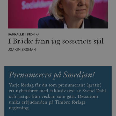
SAMHÄLLE
KRÖNIKA
Leverantör
I Bräcke fann jag sosseriets själ
Namn
Utgång
B
/ Domän
Leverantör /
Namn
Utgång
Beskrivning
_ga
Google LLC
1 år 1
D
Domän
JOAKIM BROMAN
.timbro.se
månad
a
U
YSC
Google LLC
Session
Denna cookie 
e
.youtube.com
av YouTube fö
G
spåra visning
a
inbäddade vi
a
Prenumerera på Smedjan!
u
VISITOR_INFO1_LIVE
Google LLC
6
Denna cookie 
t
.youtube.com
månader
av Youtube fö
g
hålla reda på
Varje lördag får du som prenumerant (gratis)
k
användarinst
i
ett nyhetsbrev med exklusiv text av Svend Dahl
för Youtube-v
w
inbäddade i
och lästips från veckan som gått. Dessutom
a
webbplatser;
s
också avgör
unika erbjudanden på Timbro förlags
f
webbplatsbe
w
utgivning.
använder den
eller gamla 
_gid
Google LLC
1 dag
D
av Youtube-