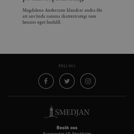
Magdalena Andersson klandrar andra för
att använda samma skattestrategi som
hennes eget hushåll.
FÖLJ OSS
Facebook
Twitter
Instagram
Besök oss
Kungsgatan 60, Stockholm