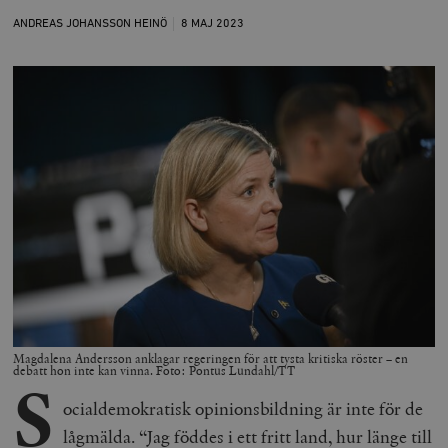
ANDREAS JOHANSSON HEINÖ
8 MAJ
2023
Magdalena Andersson anklagar regeringen för att tysta kritiska röster – en
debatt hon inte kan vinna. Foto: Pontus Lundahl/TT
S
ocialdemokratisk opinionsbildning är inte för de
lågmälda. “Jag föddes i ett fritt land, hur länge till