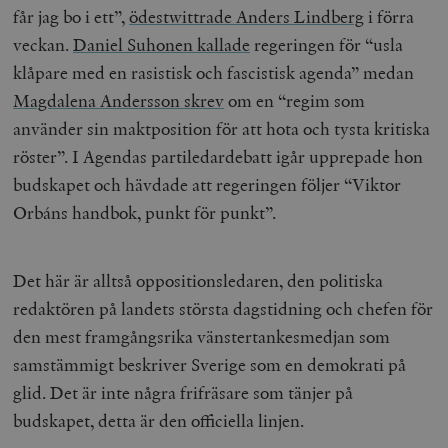
får jag bo i ett”,
ödestwittrade Anders Lindberg
i förra
veckan.
Daniel Suhonen kallade
regeringen för “usla
klåpare med en rasistisk och fascistisk agenda” medan
Magdalena Andersson skrev
om en “regim som
använder sin maktposition för att hota och tysta kritiska
röster”. I Agendas partiledardebatt igår upprepade hon
budskapet och hävdade att regeringen följer “Viktor
Orbáns handbok, punkt för punkt”.
Det här är alltså oppositionsledaren, den politiska
redaktören på landets största dagstidning och chefen för
den mest framgångsrika vänstertankesmedjan som
samstämmigt beskriver Sverige som en demokrati på
glid. Det är inte några frifräsare som tänjer på
budskapet, detta är den officiella linjen.