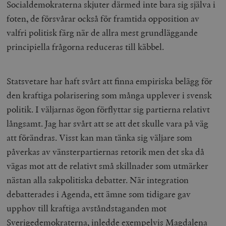
Socialdemokraterna skjuter därmed inte bara sig själva i
foten, de försvårar också för framtida opposition av
valfri politisk färg när de allra mest grundläggande
principiella frågorna reduceras till käbbel.
Statsvetare har haft svårt att finna empiriska belägg för
den kraftiga polarisering som många upplever i svensk
politik. I väljarnas ögon förflyttar sig partierna relativt
långsamt. Jag har svårt att se att det skulle vara på väg
att förändras. Visst kan man tänka sig väljare som
påverkas av vänsterpartiernas retorik men det ska då
vägas mot att de relativt små skillnader som utmärker
nästan alla sakpolitiska debatter. När integration
debatterades i Agenda, ett ämne som tidigare gav
upphov till kraftiga avståndstaganden mot
Sverigedemokraterna, inledde exempelvis Magdalena