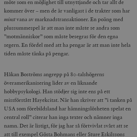
möte som en möjlighet till utnyttjande och tar allt de
kommer över – men de är vanligast i de trakter som har
minst
vana av marknadstransaktioner. En poäng med
plussummespel är att man inte måste se andra som
”motmänniskor” som måste besegras för den egna
segern. En fördel med att ha pengar är att man inte hela
tiden måste tänka på pengar.
Håkan Boströms angrepp på 80-talshögerns
överamerikanisering lider av en liknande
hobbypsykologi. Han stödjer sig inte ens på ett
missförstått Hayekcitat. När han skriver att ”i tanken på
USA som förebildsland har hämningslösheten spelat en
central roll” citerar han inga texter och nämner inga
namn. Det är listigt, för jag har så förtvivlat svårt att se
att till exempel Gösta Bohmans eller Sture Eskilssons