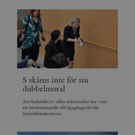
S skäms inte för sin
dubbelmoral
Användandet av olika måttstockar har varit
ett återkommande tillvägagångssätt för
Socialdemokraterna.