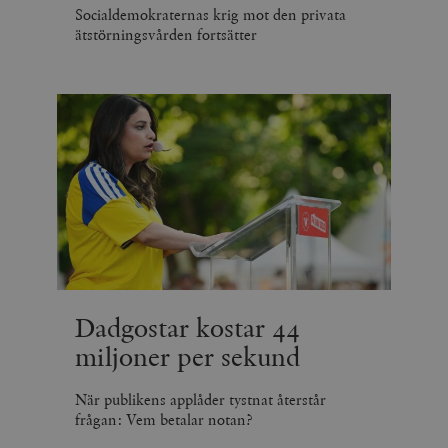
Socialdemokraternas krig mot den privata
ätstörningsvården fortsätter
Dadgostar kostar 44
miljoner per sekund
När publikens applåder tystnat återstår
frågan: Vem betalar notan?