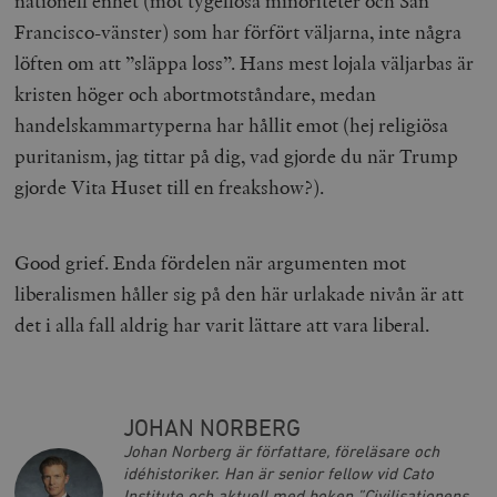
nationell enhet (mot tygellösa minoriteter och San
Namn
U
/ Domän
Francisco-vänster) som har förfört väljarna, inte några
woocommerce_cart_hash
Automattic
S
löften om att ”släppa loss”. Hans mest lojala väljarbas är
Inc.
timbro.se
kristen höger och abortmotståndare, medan
handelskammartyperna har hållit emot (hej religiösa
puritanism, jag tittar på dig, vad gjorde du när Trump
_hjFirstSeen
Hotjar Ltd
.timbro.se
m
gjorde Vita Huset till en freakshow?).
Good grief. Enda fördelen när argumenten mot
liberalismen håller sig på den här urlakade nivån är att
det i alla fall aldrig har varit lättare att vara liberal.
woocommerce_items_in_cart
Automattic
S
Inc.
timbro.se
JOHAN NORBERG
Johan Norberg är författare, föreläsare och
idéhistoriker. Han är senior fellow vid Cato
wp_woocommerce_session_[abcdef0123456789]
timbro.se
2
Institute och aktuell med boken ”Civilisationens