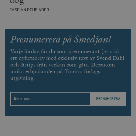
tredjepartsa
b
vuid
Vimeo.com
1 år 1
Dessa kakor 
CASPIAN REHBINDER
_hjSessionUser_675006
.timbro.se
1 år
Inc.
månad
av Vimeo-
.vimeo.com
videospelare
_hjIncludedInSessionSample_675006
.timbro.se
2
webbplatser.
minuter
_hjSession_675006
.timbro.se
30
Prenumerera på Smedjan!
minuter
Varje lördag får du som prenumerant (gratis)
ett nyhetsbrev med exklusiv text av Svend Dahl
och lästips från veckan som gått. Dessutom
unika erbjudanden på Timbro förlags
utgivning.
Email