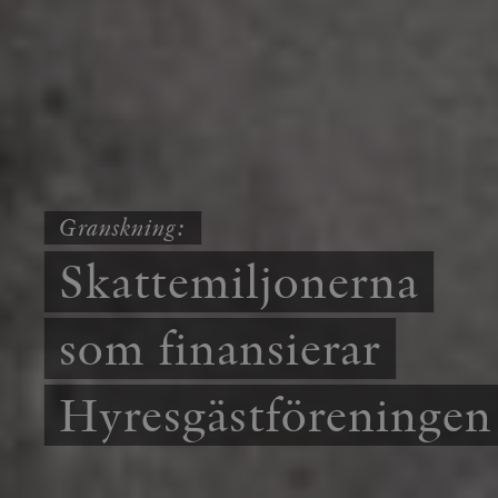
Granskning:
Skattemiljonerna
som finansierar
Hyresgästföreningen