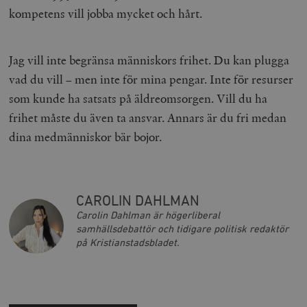
kompetens vill jobba mycket och hårt.
Marknadsföring
Funktioner
Strikt nödvändiga kakor tillåter
kärnwebbplatsfunktioner som användarinloggning
Jag vill inte begränsa människors frihet. Du kan plugga
och kontohantering. Webbplatsen kan inte användas
ordentligt utan strikt nödvändiga cookies.
vad du vill – men inte för mina pengar. Inte för resurser
Leverantör
som kunde ha satsats på äldreomsorgen. Vill du ha
Namn
U
/ Domän
frihet måste du även ta ansvar. Annars är du fri medan
woocommerce_cart_hash
Automattic
S
dina medmänniskor bär bojor.
Inc.
timbro.se
_hjFirstSeen
Hotjar Ltd
CAROLIN DAHLMAN
.timbro.se
m
Carolin Dahlman är högerliberal
samhällsdebattör och tidigare politisk redaktör
på Kristianstadsbladet.