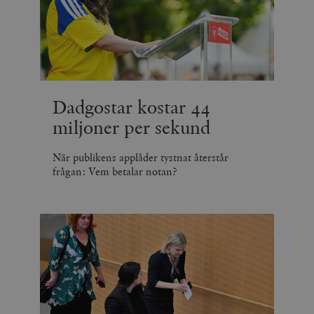
Dadgostar kostar 44
miljoner per sekund
När publikens applåder tystnat återstår
frågan: Vem betalar notan?