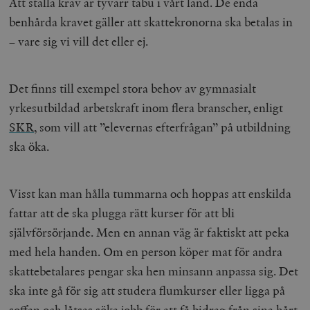
Att ställa krav är tyvärr tabu i vårt land. De enda
benhårda kravet gäller att skattekronorna ska betalas in
– vare sig vi vill det eller ej.
Det finns till exempel stora behov av gymnasialt
yrkesutbildad arbetskraft inom flera branscher, enligt
SKR
, som vill att ”elevernas efterfrågan” på utbildning
ska öka.
Visst kan man hålla tummarna och hoppas att enskilda
fattar att de ska plugga rätt kurser för att bli
självförsörjande. Men en annan väg är faktiskt att peka
med hela handen. Om en person köper mat för andra
skattebetalares pengar ska hen minsann anpassa sig. Det
ska inte gå för sig att studera flumkurser eller ligga på
soffan och låtsas söka jobb för att få bidrag från sina hårt