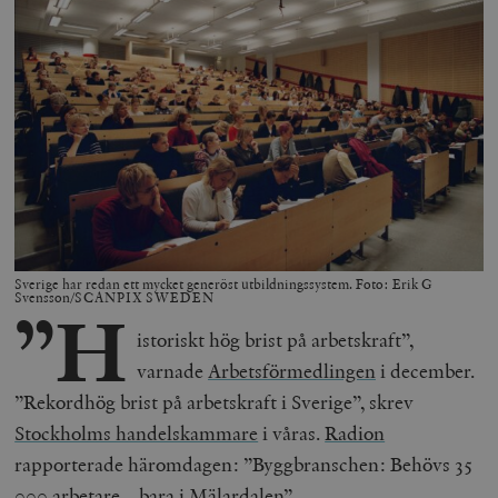
Sverige har redan ett mycket generöst utbildningssystem. Foto: Erik G
Svensson/SCANPIX SWEDEN
”H
istoriskt hög brist på arbetskraft”,
varnade
Arbetsförmedlingen
i december.
”Rekordhög brist på arbetskraft i Sverige”, skrev
Stockholms handelskammare
i våras.
Radion
rapporterade häromdagen: ”Byggbranschen: Behövs 35
000 arbetare – bara i Mälardalen”.