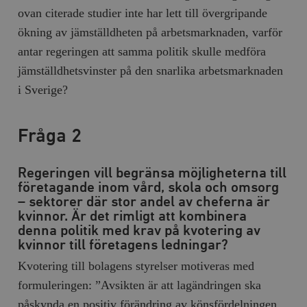
/ Domän
ovan citerade studier inte har lett till övergripande
woocommerce_cart_hash
Automattic
S
ökning av jämställdheten på arbetsmarknaden, varför
Inc.
timbro.se
antar regeringen att samma politik skulle medföra
jämställdhetsvinster på den snarlika arbetsmarknaden
i Sverige?
_hjFirstSeen
Hotjar Ltd
.timbro.se
m
Fråga 2
Regeringen vill begränsa möjligheterna till
företagande inom vård, skola och omsorg
– sektorer där stor andel av cheferna är
kvinnor. Är det rimligt att kombinera
denna politik med krav på kvotering av
woocommerce_items_in_cart
Automattic
S
Inc.
kvinnor till företagens ledningar?
timbro.se
Kvotering till bolagens styrelser motiveras med
formuleringen: ”Avsikten är att lagändringen ska
wp_woocommerce_session_[abcdef0123456789]
timbro.se
2
påskynda en positiv förändring av könsfördelningen
{32}