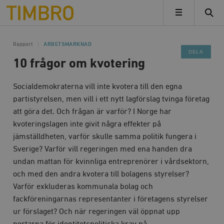
Timbro
MENY
Rapport
ARBETSMARKNAD
DELA
10 frågor om kvotering
Socialdemokraterna vill inte kvotera till den egna
partistyrelsen, men vill i ett nytt lagförslag tvinga företag
att göra det. Och frågan är varför? I Norge har
kvoteringslagen inte givit några effekter på
jämställdheten, varför skulle samma politik fungera i
Sverige? Varför vill regeringen med ena handen dra
undan mattan för kvinnliga entreprenörer i vårdsektorn,
och med den andra kvotera till bolagens styrelser?
Varför exkluderas kommunala bolag och
fackföreningarnas representanter i företagens styrelser
ur förslaget? Och när regeringen väl öppnat upp