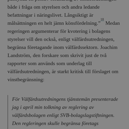
både i fråga om styrelsen och andra ledande
__cf_bm
Cloudflare
Inc.
m
befattningar i näringslivet. Långsiktigt är
.myfonts.net
18
målsättningen en helt jämn könsfördelning.”
Medan
regeringen argumenterar för kvotering i bolagens
styrelser vill den också, enligt välfärdsutredningen,
begränsa företagande inom välfärdssektorn. Joachim
Landström, den forskare som skrivit just de två
rapporter som används som underlag till
_hjAbsoluteSessionInProgress
Hotjar Ltd
välfärdsutredningen, är starkt kritisk till förslaget om
.timbro.se
m
vinstbegränsning:
För Välfärdsutredningens tjänstemän presenterade
jag i april min tolkning av reglering av
välfärdsbolagen enligt SVB-bolagslagstiftningen.
Den regleringen skulle begränsa företags
__cf_bm
Cloudflare