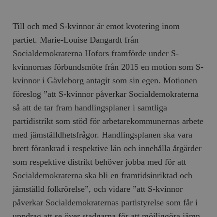
Till och med S-kvinnor är emot kvotering inom
partiet. Marie-Louise Dangardt från
Socialdemokraterna Hofors framförde under S-
kvinnornas förbundsmöte från 2015 en motion som S-
kvinnor i Gävleborg antagit som sin egen. Motionen
föreslog ”att S-kvinnor påverkar Socialdemokraterna
så att de tar fram handlingsplaner i samtliga
partidistrikt som stöd för arbetarekommunernas arbete
med jämställdhetsfrågor. Handlingsplanen ska vara
brett förankrad i respektive län och innehålla åtgärder
som respektive distrikt behöver jobba med för att
Socialdemokraterna ska bli en framtidsinriktad och
jämställd folk­rörelse”, och vidare ”att S-kvinnor
påverkar Socialdemokraternas partistyrelse som får i
uppdrag att se över stadgarna för att möjliggöra jämn