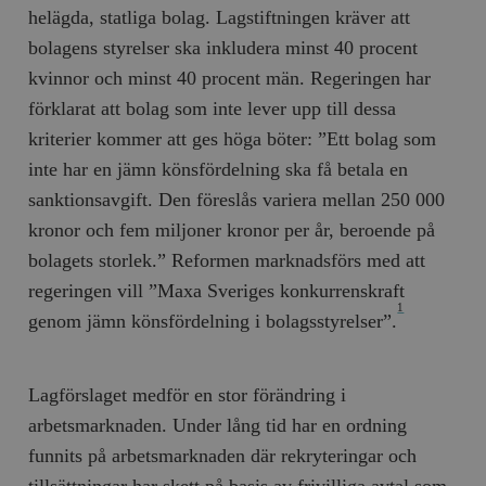
helägda, statliga bolag. Lagstiftningen kräver att
bolagens styrelser ska inkludera minst 40 procent
kvinnor och minst 40 procent män. Regeringen har
förklarat att bolag som inte lever upp till dessa
kriterier kommer att ges höga böter: ”Ett bolag som
inte har en jämn könsfördelning ska få betala en
sanktionsavgift. Den föreslås variera mellan 250 000
kronor och fem miljoner kronor per år, beroende på
bolagets storlek.” Reformen marknadsförs med att
regeringen vill ”Maxa Sveriges konkurrenskraft
1
genom jämn könsfördelning i bolagsstyrelser”.
Lagförslaget medför en stor förändring i
arbetsmarknaden. Under lång tid har en ordning
funnits på arbetsmarknaden där rekryteringar och
tillsättningar har skett på basis av frivilliga avtal som