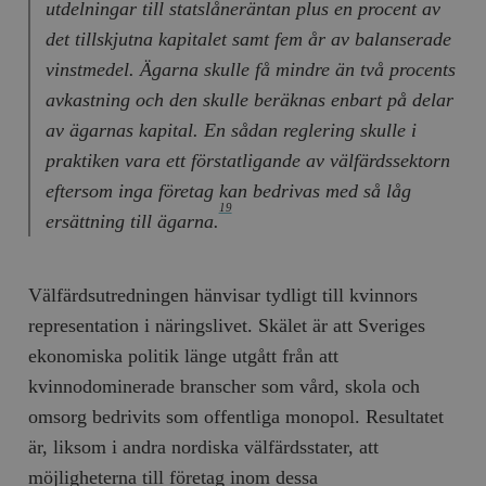
Inc.
m
utdelningar till statslåneräntan plus en procent av
.vimeo.com
det tillskjutna kapitalet samt fem år av balanserade
vinstmedel. Ägarna skulle få mindre än två procents
avkastning och den skulle beräknas enbart på delar
av ägarnas kapital. En sådan reglering skulle i
praktiken vara ett förstatligande av välfärdssektorn
eftersom inga företag kan bedrivas med så låg
19
ersättning till ägarna.
Välfärdsutredningen hänvisar tydligt till kvinnors
Leverantör
Namn
Utgång
B
/ Domän
representation i näringslivet. Skälet är att Sveriges
Leverantör /
Namn
Utgång
Beskrivning
_ga
Google LLC
1 år 1
D
ekonomiska politik länge utgått från att
Domän
.timbro.se
månad
a
U
kvinnodominerade branscher som vård, skola och
YSC
Google LLC
Session
Denna cookie 
e
.youtube.com
av YouTube fö
G
omsorg bedrivits som offentliga monopol. Resultatet
spåra visning
a
inbäddade vi
a
är, liksom i andra nordiska välfärdsstater, att
u
VISITOR_INFO1_LIVE
Google LLC
6
Denna cookie 
t
möjligheterna till företag inom dessa
.youtube.com
månader
av Youtube fö
g