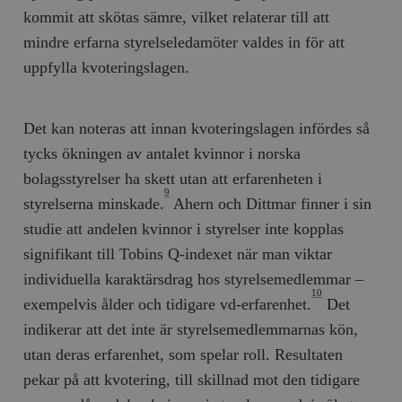
kommit att skötas sämre, vilket relaterar till att
mindre erfarna styrelse­ledamöter valdes in för att
uppfylla kvoteringslagen.
Det kan noteras att innan kvoteringslagen infördes så
tycks ökningen av antalet kvinnor i norska
bolagsstyrelser ha skett utan att erfarenheten i
9
styrelserna minskade.
Ahern och Dittmar finner i sin
studie att andelen kvinnor i styrelser inte kopplas
signifikant till Tobins Q-indexet när man viktar
individuella karaktärsdrag hos styrelsemedlemmar –
10
exempelvis ålder och tidigare vd-erfarenhet.
Det
indikerar att det inte är styrelsemedlemmarnas kön,
utan deras erfarenhet, som spelar roll. Resultaten
pekar på att kvotering, till skillnad mot den tidigare