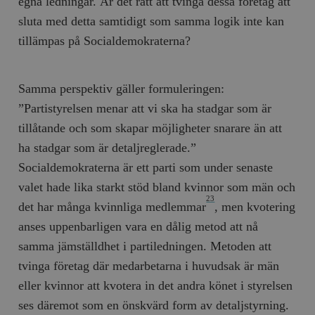
egna ledningar. Är det rätt att tvinga dessa företag att
sluta med detta sam­tidigt som samma logik inte kan
tillämpas på Socialdemokraterna?
Samma perspektiv gäller formuleringen:
”Partistyrelsen menar att vi ska ha stadgar som är
tillåtande och som skapar möjligheter snarare än att
ha stadgar som är detaljreglerade.”
Socialdemokraterna är ett parti som under senaste
valet hade lika starkt stöd bland kvinnor som män och
23
det har många kvinnliga medlemmar
, men kvotering
anses uppenbarligen vara en dålig metod att nå
samma jämställdhet i partiledningen. Metoden att
tvinga företag där medarbetarna i huvudsak är män
eller kvinnor att kvotera in det andra könet i styrelsen
ses däremot som en önskvärd form av detaljstyrning.