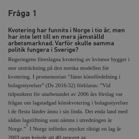
Fråga 1
Kvotering har funnits i Norge i tio år, men
har inte lett till en mera jämställd
arbetsmarknad. Varför skulle samma
politik fungera i Sverige?
Regeringens föreslagna kvotering av kvinnor bygger i
stor utsträckning på den norska modellen för
kvotering. I promemorian ”Jämn könsfördelning i
bolagsstyrelser” (Ds 2016:32) förklaras: ”Vid
tidpunkten för utarbetandet av 2006 års förslag var
frågan om lagstadgad könskvotering i bolagsstyrelser
i de flesta länder ännu i sin linda. Det enda land med
sådan lagstiftning som nämns i utredningen är
4
Norge.”
I Norge infördes mycket riktigt en lag år
2003 som krävde att 40 procent av