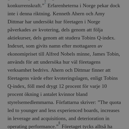
7
konkurrenskraft.”
Erfaren­heterna i Norge pekar dock
inte i denna riktning. Kenneth Ahern och Amy
Dittmar har undersökt hur företagen i Norge
påverkades av kvotering, dels genom att följa
aktiekurser, dels genom att studera Tobins Q-index.
Indexet, som givits namn efter mottagaren av
ekonomipriset till Alfred Nobels minne, James Tobin,
används för att undersöka hur väl företagens
verksamhet bedrivs. Ahern och Dittmar finner att
före­tagens värde efter kvoteringslagen, enligt Tobins
Q-­index, föll med drygt 12 procent för varje 10
procent ökning i antalet kvinnor bland
styrelsemedlemmarna. Författarna skriver: ”The quota
led to younger and less experienced boards, increases
in leverage and acquisitions, and deterioration in
8
operating performance.”
Företaget tycks alltså ha