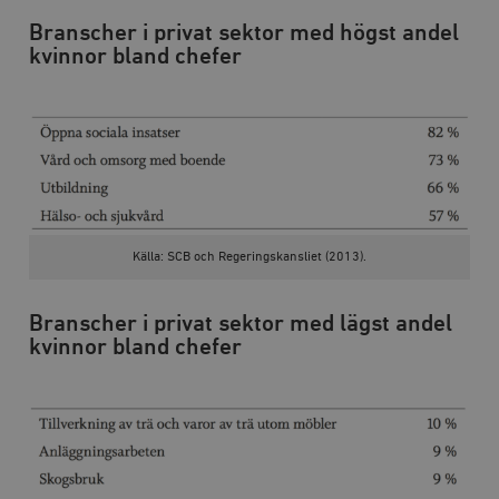
b
vuid
Vimeo.com
1 år 1
Dessa kakor 
Branscher i privat sektor med högst andel
_hjSessionUser_675006
.timbro.se
1 år
Inc.
månad
av Vimeo-
kvinnor bland chefer
.vimeo.com
videospelare
_hjIncludedInSessionSample_675006
.timbro.se
2
webbplatser.
minuter
_hjSession_675006
.timbro.se
30
minuter
Källa: SCB och Regeringskansliet (2013).
Branscher i privat sektor med lägst andel
kvinnor bland chefer