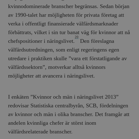
hålla reda på
k
kvinnodominerade branscher begränsas. Sedan början
användarinst
i
för Youtube-v
w
av 1990-talet har möjligheten för privata företag att
inbäddade i
a
webbplatser;
s
verka i offentligt finansierade välfärdsmarknader
också avgör
f
webbplatsbe
w
förbättrats, vilket i sin tur banat väg för kvinnor att nå
använder den
eller gamla 
20
_gid
Google LLC
1 dag
D
chefspositioner i näringslivet.
Den föreslagna
av Youtube-
.timbro.se
G
gränssnittet.
o
välfärdsutredningen, som enligt regeringens egen
v
mailchimp_landing_site
Mailchimp
28 dagar
o
utredare i praktiken skulle ”vara ett förstatligande av
timbro.se
o
välfärdssektorn”, motverkar alltså kvinnors
__cf_bm
Cloudflare
30
Denna cookie
_gat_UA-19195086-1
.timbro.se
54
D
Inc.
minuter
för att skilja
möjligheter att avancera i näringslivet.
sekunder
c
.podbean.com
människor oc
G
Detta är förd
m
för webbplat
i
att göra gilti
i
rapporter o
I enkäten ”Kvinnor och män i näringslivet 2013”
e
användningen
si
deras webbpl
redovisar Statistiska centralbyrån, SCB, fördelningen
_
a
_fbp
Meta
3
Används av F
av kvinnor och män i olika branscher. Det framgår att
s
Platform Inc.
månader
för att lever
p
.timbro.se
serie
andelen kvinnliga chefer är störst inom
t
reklamproduk
såsom realti
välfärdsrelaterade branscher.
_ga_YBG49SLCTY
.timbro.se
1 år 1
D
från
månad
G
tredjepartsa