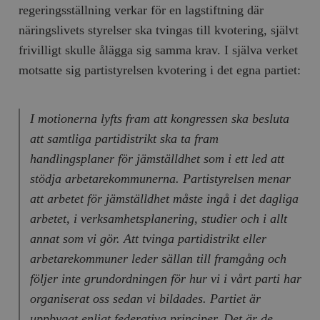
regeringsställning verkar för en lagstiftning där
näringslivets styrelser ska tvingas till kvotering, självt
frivilligt skulle ålägga sig samma krav. I själva verket
motsatte sig partistyrelsen kvotering i det egna partiet:
I motionerna lyfts fram att kongressen ska besluta
att samtliga partidistrikt ska ta fram
handlingsplaner för jämställdhet som i ett led att
stödja arbetarekommunerna. Partistyrelsen menar
att arbetet för jämställdhet måste ingå i det dagliga
arbetet, i verksamhetsplanering, studier och i allt
annat som vi gör. Att tvinga partidistrikt eller
arbetare­kommuner leder sällan till framgång och
följer inte grundordningen för hur vi i vårt parti har
organiserat oss sedan vi bildades. Partiet är
uppbyggt enligt federativa principer. Det är de