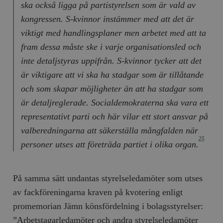
ska också ligga på partistyrelsen som är vald av
kongressen. S-kvinnor instämmer med att det är
viktigt med handlingsplaner men arbetet med att ta
fram dessa måste ske i varje organisationsled och
inte detaljstyras uppifrån. S-kvinnor tycker att det
är viktigare att vi ska ha stadgar som är tillåtande
och som skapar möjligheter än att ha stadgar som
är detaljreglerade. Socialdemokraterna ska vara ett
representativt parti och här vilar ett stort ansvar på
valberedningarna att säkerställa mångfalden när
25
personer utses att företräda partiet i olika organ.
På samma sätt undantas styrelseledamöter som utses
av fackföreningarna kraven på kvotering enligt
promemorian Jämn könsfördelning i bolagsstyrelser:
”Arbetstagarledamöter och andra styrelseledamöter