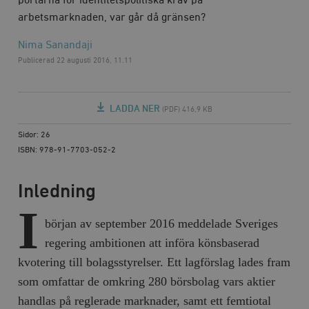
portarna för identitetspolitiska krav på
arbetsmarknaden, var går då gränsen?
Nima Sanandaji
Publicerad
22 augusti 2016, 11.11
LADDA NER
(PDF) 416,9 KB
Sidor: 26
ISBN: 978-91-7703-052-2
Inledning
I
början av september 2016 meddelade Sveriges
regering ambitionen att införa könsbaserad
kvotering till bolagsstyrelser. Ett lagförslag lades fram
som omfattar de omkring 280 börsbolag vars aktier
handlas på reglerade marknader, samt ett femtiotal