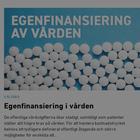
månad
G
tredjepartsa
b
vuid
Vimeo.com
1 år 1
Dessa kakor 
_hjSessionUser_675006
.timbro.se
1 år
Inc.
månad
av Vimeo-
.vimeo.com
videospelare
_hjIncludedInSessionSample_675006
.timbro.se
2
webbplatser.
minuter
_hjSession_675006
.timbro.se
30
minuter
VÄLFÄRD
Egenfinansiering i vården
De offentliga vårdutgifterna ökar stadigt, samtidigt som patienter
ställer allt högre krav på vården. För att hantera kostnadstrycket
behövs ett tydligare definierat offentligt åtagande och större
möjligheter för enskilda att…