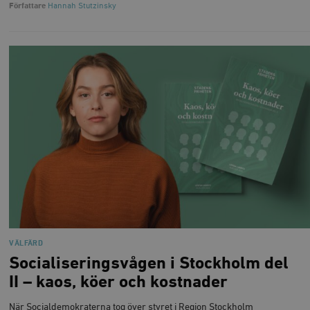
Författare
Hannah Stutzinsky
VÄLFÄRD
Socialiseringsvågen i Stockholm del
II – kaos, köer och kostnader
När Socialdemokraterna tog över styret i Region Stockholm