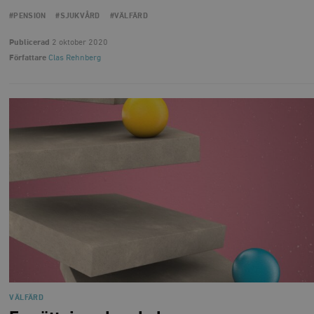
#PENSION
#SJUKVÅRD
#VÄLFÄRD
Publicerad
2 oktober 2020
Författare
Clas Rehnberg
VÄLFÄRD