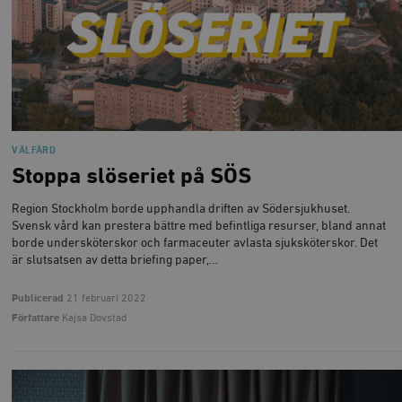
__cf_bm
Cloudflare
Inc.
m
.vimeo.com
VÄLFÄRD
Stoppa slöseriet på SÖS
Region Stockholm borde upphandla driften av Södersjukhuset.
Svensk vård kan prestera bättre med befintliga resurser, bland annat
borde undersköterskor och farmaceuter avlasta sjuksköterskor. Det
är slutsatsen av detta briefing paper,…
Leverantör
Namn
Utgång
B
/ Domän
Leverantör /
Publicerad
21 februari 2022
Namn
Utgång
Beskrivning
_ga
Google LLC
1 år 1
D
Domän
Författare
Kajsa Dovstad
.timbro.se
månad
a
U
YSC
Google LLC
Session
Denna cookie 
e
.youtube.com
av YouTube fö
G
spåra visning
a
inbäddade vi
a
u
VISITOR_INFO1_LIVE
Google LLC
6
Denna cookie 