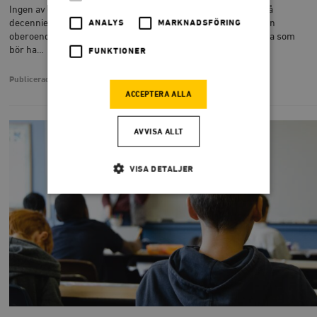
Ingen av de sex högskolor som blivit universitet de senaste två
decennierna håller måttet, enligt internationella rankningar. En
ANALYS
MARKNADSFÖRING
oberoende kommission borde granska dem för att avgöra vilka som
bör ha…
FUNKTIONER
Publicerad
3 september 2022
ACCEPTERA ALLA
AVVISA ALLT
VISA DETALJER
Strikt nödvändigt
Analys
Marknadsföring
Funktioner
Strikt nödvändiga kakor tillåter
kärnwebbplatsfunktioner som användarinloggning
och kontohantering. Webbplatsen kan inte användas
ordentligt utan strikt nödvändiga cookies.