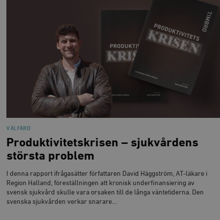
VÄLFÄRD
Produktivitetskrisen – sjukvårdens
största problem
I denna rapport ifrågasätter författaren David Häggström, AT-läkare i
Region Halland, föreställningen att kronisk underfinansiering av
svensk sjukvård skulle vara orsaken till de långa väntetiderna. Den
svenska sjukvården verkar snarare…