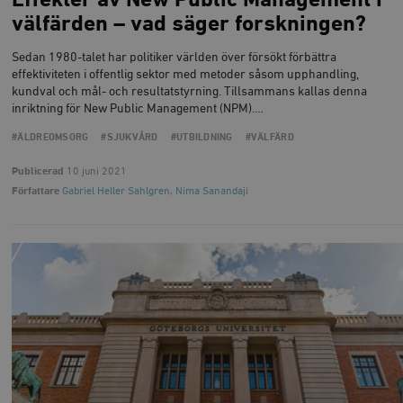
Effekter av New Public Management i
välfärden – vad säger forskningen?
Sedan 1980-talet har politiker världen över försökt förbättra
effektiviteten i offentlig sektor med metoder såsom upphandling,
kundval och mål- och resultatstyrning. Tillsammans kallas denna
inriktning för New Public Management (NPM).…
#ÄLDREOMSORG
#SJUKVÅRD
#UTBILDNING
#VÄLFÄRD
Publicerad
10 juni 2021
Författare
Gabriel Heller Sahlgren
,
Nima Sanandaji