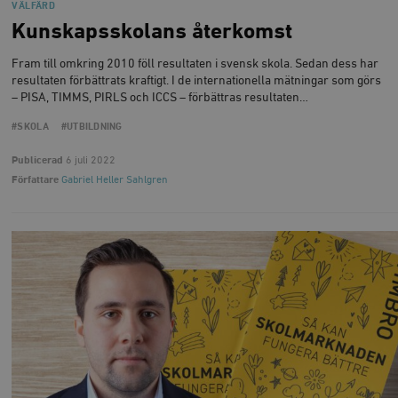
VÄLFÄRD
Leverantör
Namn
U
/ Domän
Kunskapsskolans återkomst
woocommerce_cart_hash
Automattic
S
Inc.
Fram till omkring 2010 föll resultaten i svensk skola. Sedan dess har
timbro.se
resultaten förbättrats kraftigt. I de internationella mätningar som görs
– PISA, TIMMS, PIRLS och ICCS – förbättras resultaten…
#SKOLA
#UTBILDNING
_hjFirstSeen
Hotjar Ltd
.timbro.se
m
Publicerad
6 juli 2022
Författare
Gabriel Heller Sahlgren
woocommerce_items_in_cart
Automattic
S
Inc.
timbro.se