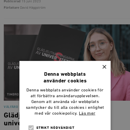
Publicerad
15 juni 2023
Författare
David Häggström
×
Denna webbplats
använder cookies
Denna webbplats använder cookies för
att förbättra användarupplevelsen.
Genom att använda vår webbplats
samtycker du till alla cookies i enlighet
VÄLFÄRD
med vår cookiepolicy.
Läs mer
Glädjeutnämningarna av
univer(S)iteten
STRIKT NÖDVÄNDIGT