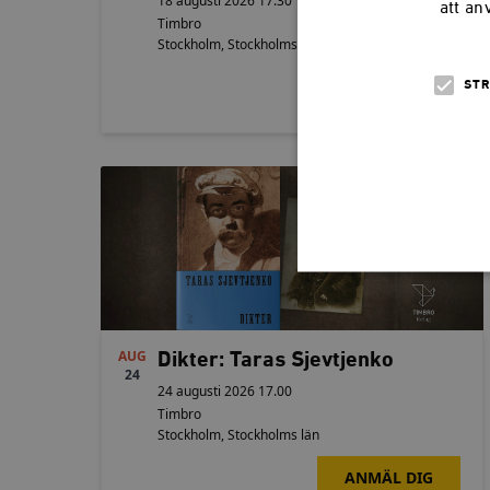
18 augusti 2026 17.30
att an
Timbro
Stockholm
,
Stockholms län
ANMÄL DIG
STR
Details
Strikt nödvändiga kakor ti
AUG
Dikter: Taras Sjevtjenko
utan strikt nödvändiga cook
24
24 augusti 2026 17.00
Namn
Timbro
Stockholm
,
Stockholms län
woocommerce_cart_has
ANMÄL DIG