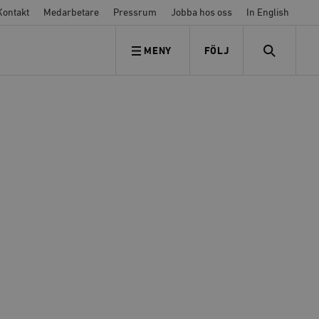
Kontakt
Medarbetare
Pressrum
Jobba hos oss
In English
MENY
FÖLJ
FÖLJ OSS
SEARCH