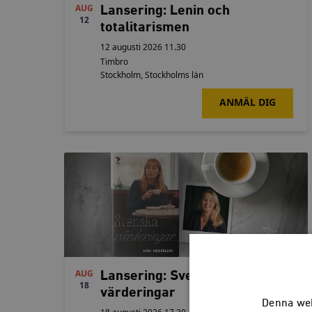
AUG
Lansering: Lenin och
12
totalitarismen
12 augusti 2026 11.30
Timbro
Stockholm
,
Stockholms län
Details
ANMÄL DIG
AUG
Lansering: Svenska
18
värderingar
Denna web