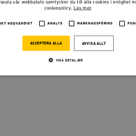
20 augusti 2026 17.30
vända vår webbplats samtycker du till alla cookies i enlighet 
Timbro
cookiepolicy.
Läs mer
Stockholm
,
Stockholms län
ANMÄL DIG
IKT NÖDVÄNDIGT
ANALYS
MARKNADSFÖRING
FUN
ACCEPTERA ALLA
AVVISA ALLT
VISA DETALJER
Strikt nödvändigt
Analys
Marknadsföring
Funktioner
llåter kärnwebbplatsfunktioner som användarinloggning och kontohantering. Webbplatsen kan
ies.
Leverantör
Utgång
Beskrivning
/ Domän
h
Automattic
Session
Hjälper WooCommerce att avgöra när v
Inc.
ändras.
timbro.se