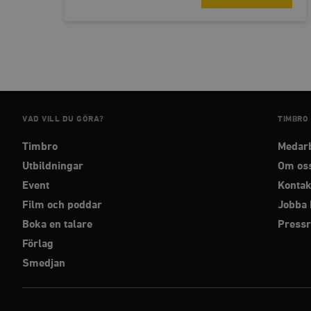
_hjFirstSeen
woocommerce_items_in_
wp_woocommerce_sessio
{32}
__cf_bm
VAD VILL DU GÖRA?
TIMBRO
Timbro
Medar
_hjAbsoluteSessionInPr
Utbildningar
Om os
Event
Kontak
__cf_bm
Film och poddar
Jobba 
Boka en talare
Press
Förlag
Smedjan
Namn
Namn
_ga
YSC