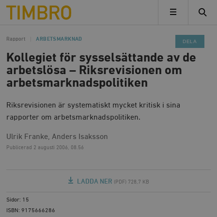
Timbro
MENY
Rapport
ARBETSMARKNAD
DELA
Kollegiet för sysselsättande av de
arbetslösa – Riksrevisionen om
arbetsmarknadspolitiken
Riksrevisionen är systematiskt mycket kritisk i sina
rapporter om arbetsmarknadspolitiken.
Ulrik Franke, Anders Isaksson
Publicerad
2 augusti 2006, 08.56
LADDA NER
(PDF) 728,7 KB
Sidor: 15
ISBN: 9175666286