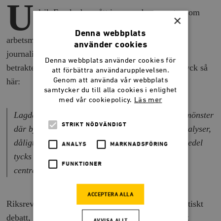
U
lrik Franke har gått igenom de rapporter som
×
Riksrevisionen presenterat om olika
Denna webbplats
arbetsmarknadspolitiska program. Författaren och
använder cookies
journalisten Anders Isaksson har sedan skrivit en
Denna webbplats använder cookies för
betraktelse över dessa, och sammanfattar sina intryck så
att förbättra användarupplevelsen.
Genom att använda vår webbplats
här:
samtycker du till alla cookies i enlighet
med vår cookiepolicy.
Läs mer
Lagda bredvid varandra bildar rapporterna ett mönster
STRIKT NÖDVÄNDIGT
där byråkratisk slapphet, usel kontroll, svaga analyser,
dåligt förberedda beslut och slöseri med skattemedel
ANALYS
MARKNADSFÖRING
tycks genomsyra både regeringskansliet och de
FUNKTIONER
centrala myndigheterna.
ACCEPTERA ALLA
Riksrevisionen kom till 2003 efter omfattande politiskt
debatt, i vilken socialdemokraterna motsatte sig att
AVVISA ALLT