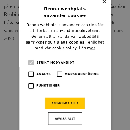
×
på en balans mellan rättigheter och skyldigheter? Caspian
Denna webbplats
Rehbinder och Karin Svanborg-Sjövall diskuterar en
använder cookies
fråga som engagerar och splittrar både till höger och
Denna webbplats använder cookies för
vänster. Samtalet direktsändes på Facebook den 27 mars
att förbättra användarupplevelsen.
Genom att använda vår webbplats
2020.
samtycker du till alla cookies i enlighet
med vår cookiepolicy.
Läs mer
STRIKT NÖDVÄNDIGT
ANALYS
MARKNADSFÖRING
FUNKTIONER
ACCEPTERA ALLA
AVVISA ALLT