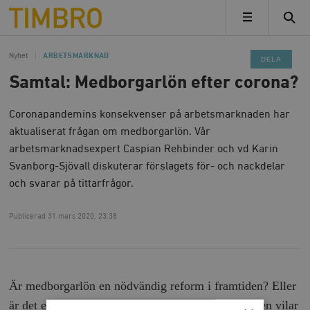
Timbro
MENY
Nyhet
ARBETSMARKNAD
DELA
Samtal: Medborgarlön efter corona?
Coronapandemins konsekvenser på arbetsmarknaden har
aktualiserat frågan om medborgarlön. Vår
arbetsmarknadsexpert Caspian Rehbinder och vd Karin
Svanborg-Sjövall diskuterar förslagets för- och nackdelar
och svarar på tittarfrågor.
Publicerad
31 mars 2020, 23.38
Är medborgarlön en nödvändig reform i framtiden? Eller
är det ett grundskott mot principen att välfärdsstaten vilar