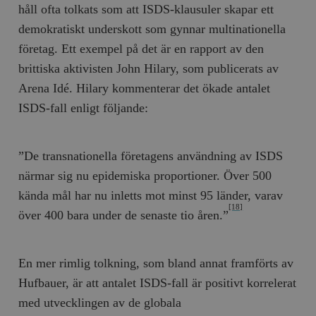
hålla reda på
håll ofta tolkats som att ISDS-klausuler skapar ett
k
användarinst
i
för Youtube-v
demokratiskt underskott som gynnar multinationella
w
inbäddade i
a
webbplatser;
företag. Ett exempel på det är en rapport av den
s
också avgör
f
webbplatsbe
brittiska aktivisten John Hilary, som publicerats av
w
använder den
eller gamla 
Arena Idé. Hilary kommenterar det ökade antalet
_gid
Google LLC
1 dag
D
av Youtube-
.timbro.se
G
gränssnittet.
ISDS-fall enligt följande:
o
v
mailchimp_landing_site
Mailchimp
28 dagar
o
timbro.se
o
__cf_bm
Cloudflare
30
Denna cookie
”De transnationella företagens användning av ISDS
_gat_UA-19195086-1
.timbro.se
54
D
Inc.
minuter
för att skilja
sekunder
c
.podbean.com
människor oc
närmar sig nu epidemiska proportioner. Över 500
G
Detta är förd
m
för webbplat
kända mål har nu inletts mot minst 95 länder, varav
i
att göra gilti
[18]
i
rapporter o
över 400 bara under de senaste tio åren.”
e
användningen
si
deras webbpl
_
a
_fbp
Meta
3
Används av F
s
En mer rimlig tolkning, som bland annat framförts av
Platform Inc.
månader
för att lever
p
.timbro.se
serie
t
Hufbauer, är att antalet ISDS-fall är positivt korrelerat
reklamproduk
såsom realti
_ga_YBG49SLCTY
.timbro.se
1 år 1
D
med utvecklingen av de globala
från
månad
G
tredjepartsa