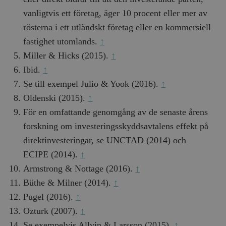
vanligtvis ett företag, äger 10 procent eller mer av
rösterna i ett utländskt företag eller en kommersiell
fastighet utomlands.
↑
Miller & Hicks (2015).
↑
Ibid.
↑
Se till exempel Julio & Yook (2016).
↑
Oldenski (2015).
↑
För en omfattande genomgång av de senaste årens
forskning om investeringsskyddsavtalens effekt på
direktinvesteringar, se UNCTAD (2014) och
ECIPE (2014).
↑
Armstrong & Nottage (2016).
↑
Büthe & Milner (2014).
↑
Pugel (2016).
↑
Ozturk (2007).
↑
Se exempelvis Allvin & Larsson (2015).
↑