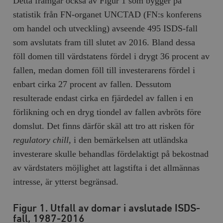
Detta framgår också av Figur 1 som bygger på
statistik från FN-organet UNCTAD (FN:s konferens
__cf_bm
Cloudflare
Inc.
m
om handel och utveckling) avseende 495 ISDS-fall
.myfonts.net
som avslutats fram till slutet av 2016. Bland dessa
föll domen till värdstatens fördel i drygt 36 procent av
fallen, medan domen föll till investerarens fördel i
enbart cirka 27 procent av fallen. Dessutom
resulterade endast cirka en fjärdedel av fallen i en
förlikning och en dryg tiondel av fallen avbröts före
_hjAbsoluteSessionInProgress
Hotjar Ltd
domslut. Det finns därför skäl att tro att risken för
.timbro.se
m
regulatory chill
, i den bemärkelsen att utländska
investerare skulle behandlas fördelaktigt på bekostnad
av värdstaters möjlighet att lagstifta i det allmännas
intresse, är ytterst begränsad.
Figur 1. Utfall av domar i avslutade ISDS-
__cf_bm
Cloudflare
fall, 1987-2016