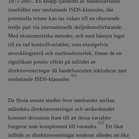
1971-2007. En knapp fjärdedel av handelsavtalen
innehåller mer omfattande ISDS-klausuler, där
potentiella tvister kan tas vidare till en oberoende
tredje part via internationellt skiljedomsförfarande.
Med ekonometriska metoder, och med hänsyn taget
till en rad kontrollvariabler, som exempelvis
utvecklingsnivå och marknadsstorlek, finner de en
signifikant positiv effekt på inflödet av
direktinvesteringar då handelsavtalen inkluderar mer
[11]
omfattande ISDS-klausuler.
De flesta senare studier över sambandet mellan
utländska direktinvesteringar och utrikeshandel
kommer dessutom fram till att dessa variabler
[12]
fungerar som komplement till varandra.
Ett ökat
inflöde av direktinvesteringar tenderar således att öka