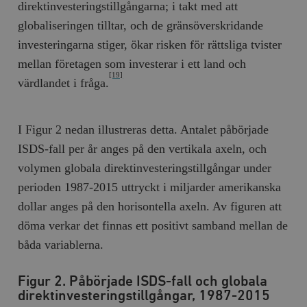
b
direktinvesteringstillgångarna; i takt med att
vuid
Vimeo.com
1 år 1
Dessa kakor 
_hjSessionUser_675006
.timbro.se
1 år
globaliseringen tilltar, och de gränsöverskridande
Inc.
månad
av Vimeo-
.vimeo.com
videospelare
_hjIncludedInSessionSample_675006
.timbro.se
2
investeringarna stiger, ökar risken för rättsliga tvister
webbplatser.
minuter
mellan företagen som investerar i ett land och
_hjSession_675006
.timbro.se
30
[19]
värdlandet i fråga.
minuter
I Figur 2 nedan illustreras detta. Antalet påbörjade
ISDS-fall per år anges på den vertikala axeln, och
volymen globala direktinvesteringstillgångar under
perioden 1987-2015 uttryckt i miljarder amerikanska
dollar anges på den horisontella axeln. Av figuren att
döma verkar det finnas ett positivt samband mellan de
båda variablerna.
Figur 2. Påbörjade ISDS-fall och globala
direktinvesteringstillgångar, 1987-2015