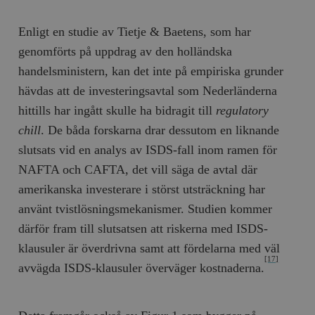
/ Domän
woocommerce_cart_hash
Automattic
S
Enligt en studie av Tietje & Baetens, som har
Inc.
timbro.se
genomförts på uppdrag av den holländska
handelsministern, kan det inte på empiriska grunder
hävdas att de investeringsavtal som Nederländerna
_hjFirstSeen
Hotjar Ltd
.timbro.se
m
hittills har ingått skulle ha bidragit till
regulatory
chill
. De båda forskarna drar dessutom en liknande
slutsats vid en analys av ISDS-fall inom ramen för
NAFTA och CAFTA, det vill säga de avtal där
amerikanska investerare i störst utsträckning har
använt tvistlösningsmekanismer. Studien kommer
därför fram till slutsatsen att riskerna med ISDS-
woocommerce_items_in_cart
Automattic
S
Inc.
klausuler är överdrivna samt att fördelarna med väl
timbro.se
[17]
avvägda ISDS-klausuler överväger kostnaderna.
wp_woocommerce_session_[abcdef0123456789]
timbro.se
2
{32}