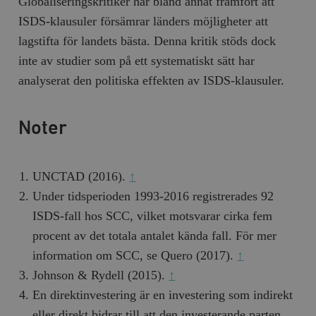
Globaliseringskritiker har bland annat framfört att
ISDS-klausuler försämrar länders möjligheter att
lagstifta för landets bästa. Denna kritik stöds dock
inte av studier som på ett systematiskt sätt har
analyserat den politiska effekten av ISDS-klausuler.
Noter
UNCTAD (2016).
↑
Under tidsperioden 1993-2016 registrerades 92
ISDS-fall hos SCC, vilket motsvarar cirka fem
procent av det totala antalet kända fall. För mer
information om SCC, se Quero (2017).
↑
Johnson & Rydell (2015).
↑
En direktinvestering är en investering som indirekt
eller direkt bidrar till att den investerande parten,