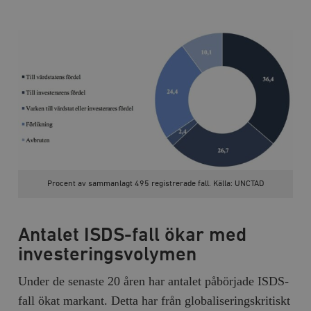
Inc.
m
.vimeo.com
Procent av sammanlagt 495 registrerade fall. Källa: UNCTAD
Leverantör
Namn
Utgång
B
/ Domän
Leverantör /
Namn
Utgång
Beskrivning
_ga
Google LLC
1 år 1
D
Domän
Antalet ISDS-fall ökar med
.timbro.se
månad
a
U
YSC
Google LLC
Session
Denna cookie 
investeringsvolymen
e
.youtube.com
av YouTube fö
G
spåra visning
a
inbäddade vi
Under de senaste 20 åren har antalet påbörjade ISDS-
a
u
VISITOR_INFO1_LIVE
Google LLC
6
Denna cookie 
fall ökat markant. Detta har från globaliseringskritiskt
t
.youtube.com
månader
av Youtube fö
g