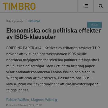
Timbro
MENY
Briefing paper
EKONOMI
DELA
Ekonomiska och politiska effekter
av ISDS-klausuler
BRIEFING PAPER #14 | Kritiker av frihandelsavtalet TTIP
hävdar att tvistlösningsmekanismen ISDS skulle
begränsa möjligheten för svenska politiker att lagstifta i
miljö- eller hälsofrågor. Men i ett detta briefing paper
visar nationalekonomerna Fabian Wallen och Magnus
Wiberg att oron är överdriven. Dessutom har ISDS-
klausulerna varit avgörande för att öka investeringarna i
fattiga länder.
Fabian Wallen
,
Magnus Wiberg
Publicerad
24 maj 2017, 05.00