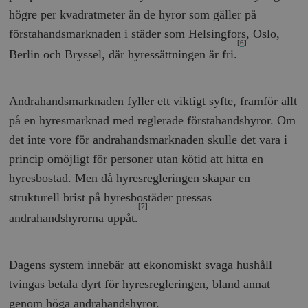
högre per kvadratmeter än de hyror som gäller på
förstahandsmarknaden i städer som Helsingfors, Oslo,
[6]
Berlin och Bryssel, där hyressättningen är fri.
Andrahandsmarknaden fyller ett viktigt syfte, framför allt
på en hyresmarknad med reglerade förstahandshyror. Om
det inte vore för andrahandsmarknaden skulle det vara i
princip omöjligt för personer utan kötid att hitta en
hyresbostad. Men då hyresregleringen skapar en
strukturell brist på hyresbostäder pressas
[7]
andrahandshyrorna uppåt.
Dagens system innebär att ekonomiskt svaga hushåll
tvingas betala dyrt för hyresregleringen, bland annat
genom höga andrahandshyror.