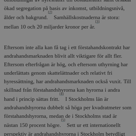
ökad segregation på basis av inkomst, utbildningsnivå,
[2]
ålder och bakgrund.
Samhällskostnaderna är stora:
[3]
mellan 10 och 20 miljarder kronor per år.
Eftersom inte alla kan få tag i ett förstahandskontrakt har
andrahandsmarknaden blivit allt viktigare för allt fler.
Eftersom efterfrågan är hög, och eftersom uthyrning har
underlättats genom skattelättnader och relativt fri
hyressättning, har andrahandsmarknaden också vuxit. Till
skillnad från förstahandshyrorna kan hyrorna i andra
[4]
hand i princip sättas fritt.
I Stockholms län är
andrahandshyrorna dubbelt så höga per kvadratmeter som
förstahandshyrorna, medan de i Stockholms stad är
[5]
nästan 150 procent högre.
Sett ur ett internationellt
perspektiv är andrahandshyrorna i Stockholm betydligt