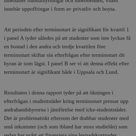
innehåller rumsuthyrningar och inneboenden, vilket
innebär uppoffringar i form av privatliv och boyta.
wp_woocommerce_session_[abcdef0123456789]
timbro.se
2
{32}
__cf_bm
Cloudflare
Inc.
m
Att perioden efter terminsstart är signifikant för kvartil 1
.myfonts.net
i panel A tyder således på att studenter som inte lyckas få
en bostad i den andra och tredje kvartilen före
terminsstart skiftar sin efterfrågan efter terminsstart dit
hyran är som lägst. I panel B ser vi att denna effekt efter
terminsstart är signifikant både i Uppsala och Lund.
_hjAbsoluteSessionInProgress
Hotjar Ltd
.timbro.se
m
Resultaten i denna rapport tyder på att ökningen i
efterfrågan i studentstäder kring terminsstart pressar upp
andrahandshyrorna i jämförelse med icke-studentstäder.
Det är problematiskt eftersom det drabbar studenter med
små inkomster (och som ibland har stora studielån) som
redan har svårt att finansiera sina levnadskostnader.