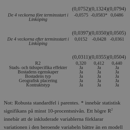
(0,0752)
(0,1324)
(0,0794)
De 4 veckorna före terminsstart i
-0,0575
-0,0583*
0,0486
Linköping
(0,0397)
(0,0350)
(0,0505)
De 4 veckorna efter terminsstart i
0,0152
-0,0428
-0,0361
Linköping
(0,0311)
(0,0355)
(0,0504)
R
2
0,320
0,412
0,440
Stads- och tidsspecifika effekter
Ja
Ja
Ja
Bostadens egenskaper
Ja
Ja
Ja
Bostadens typ
Ja
Ja
Ja
Geografisk placering
Ja
Ja
Ja
Kontraktstyp
Ja
Ja
Ja
Not: Robusta standardfel i parentes. * innebär statistisk
signifikans på minst 10-procentsnivån. Ett högre R
2
innebär att de inkluderade variablerna förklarar
variationen i den beroende variabeln bättre än en modell