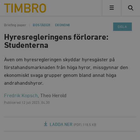
Timbro
MENY
Briefing paper
BOSTÄDER
EKONOMI
DELA
Hyresregleringens förlorare:
Studenterna
Även om hyresregleringen skyddar hyresgäster på
förstahandsmarknaden från höga hyror, missgynnar den
ekonomiskt svaga grupper genom bland annat höga
andrahandshyror.
Fredrik Kopsch
, Theo Herold
Publicerad
12 juli 2023, 04.30
LADDA NER
(PDF) 118,5 KB