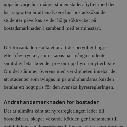
uppstår varje år i många studentstäder. Syftet med den
här rapporten är att analysera hur bostadssökande
studenter påverkas av det höga söktrycket på
bostadsmarknaden i samband med terminsstart.
Det förväntade resultatet är att det betydligt högre
efterfrågetrycket, som skapas när många studenter
samtidigt letar boende, pressar upp hyrorna ytterligare.
Om det stämmer överens med verkligheten innebär det
att studenter som tvingas in på andrahandsmarknaden
betalar ett högt pris för den svenska hyresregleringen.
Andrahandsmarknaden för bostäder
Det är allmänt känt att hyresregleringen leder till
bostadsbrist, skapar växande kötider, ger incitament till
ombildningar av hyresrätter till bostadsrätter samt orsakar