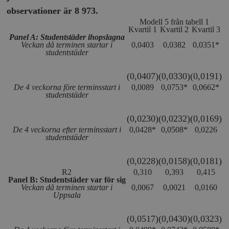
u
observationer är 8 973.
VISITOR_INFO1_LIVE
Google LLC
6
Denna cookie 
t
.youtube.com
månader
av Youtube fö
Modell 5 från tabell 1
g
hålla reda på
Kvartil 1
Kvartil 2
Kvartil 3
k
användarinst
Panel A: Studentstäder ihopslagna
i
för Youtube-v
w
Veckan då terminen startar i
0,0403
0,0382
0,0351*
inbäddade i
a
studentstäder
webbplatser;
s
också avgör
f
webbplatsbe
w
(0,0407)
(0,0330)
(0,0191)
använder den
eller gamla 
De 4 veckorna före terminsstart i
0,0089
0,0753*
0,0662*
_gid
Google LLC
1 dag
D
av Youtube-
studentstäder
.timbro.se
G
gränssnittet.
o
v
mailchimp_landing_site
Mailchimp
28 dagar
o
(0,0230)
(0,0232)
(0,0169)
timbro.se
o
De 4 veckorna efter terminsstart i
0,0428*
0,0508*
0,0226
__cf_bm
Cloudflare
30
Denna cookie
studentstäder
_gat_UA-19195086-1
.timbro.se
54
D
Inc.
minuter
för att skilja
sekunder
c
.podbean.com
människor oc
G
Detta är förd
m
(0,0228)
(0,0158)
(0,0181)
för webbplat
i
att göra gilti
R
2
0,310
0,393
0,415
i
rapporter o
Panel B: Studentstäder var för sig
e
användningen
Veckan då terminen startar i
0,0067
0,0021
0,0160
si
deras webbpl
Uppsala
_
a
_fbp
Meta
3
Används av F
s
Platform Inc.
månader
för att lever
p
(0,0517)
(0,0430)
(0,0323)
.timbro.se
serie
t
reklamproduk