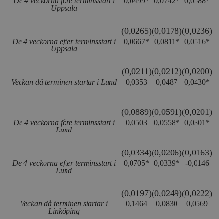
De 4 veckorna före terminsstart i
0,0499*
0,0742*
0,0588*
såsom realti
Uppsala
_ga_YBG49SLCTY
.timbro.se
1 år 1
D
från
månad
G
tredjepartsa
b
(0,0265)
(0,0178)
(0,0236)
vuid
Vimeo.com
1 år 1
Dessa kakor 
_hjSessionUser_675006
.timbro.se
1 år
Inc.
månad
av Vimeo-
De 4 veckorna efter terminsstart i
0,0667*
0,0811*
0,0516*
.vimeo.com
videospelare
Uppsala
_hjIncludedInSessionSample_675006
.timbro.se
2
webbplatser.
minuter
(0,0211)
(0,0212)
(0,0200)
_hjSession_675006
.timbro.se
30
minuter
Veckan då terminen startar i Lund
0,0353
0,0487
0,0430*
(0,0889)
(0,0591)
(0,0201)
De 4 veckorna före terminsstart i
0,0503
0,0558*
0,0301*
Lund
(0,0334)
(0,0206)
(0,0163)
De 4 veckorna efter terminsstart i
0,0705*
0,0339*
-0,0146
Lund
(0,0197)
(0,0249)
(0,0222)
Veckan då terminen startar i
0,1464
0,0830
0,0569
Linköping