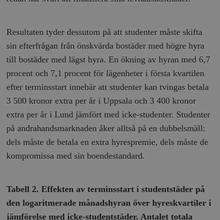
__cf_bm
Cloudflare
Inc.
m
.vimeo.com
Resultaten tyder dessutom på att studenter måste skifta
sin efterfrågan från önskvärda bostäder med högre hyra
till bostäder med lägst hyra. En ökning av hyran med 6,7
procent och 7,1 procent för lägenheter i första kvartilen
efter terminsstart innebär att studenter kan tvingas betala
3 500 kronor extra per år i Uppsala och 3 400 kronor
extra per år i Lund jämfört med icke-studenter. Studenter
på andrahandsmarknaden åker alltså på en dubbelsmäll:
dels måste de betala en extra hyrespremie, dels måste de
kompromissa med sin boendestandard.
Leverantör
Namn
Utgång
B
/ Domän
Leverantör /
Namn
Utgång
Beskrivning
_ga
Google LLC
1 år 1
D
Domän
.timbro.se
månad
a
Tabell 2. Effekten av terminsstart i studentstäder på
U
YSC
Google LLC
Session
Denna cookie 
e
den logaritmerade månadshyran över hyreskvartiler i
.youtube.com
av YouTube fö
G
spåra visning
a
jämförelse med icke-studentstäder. Antalet totala
inbäddade vi
a