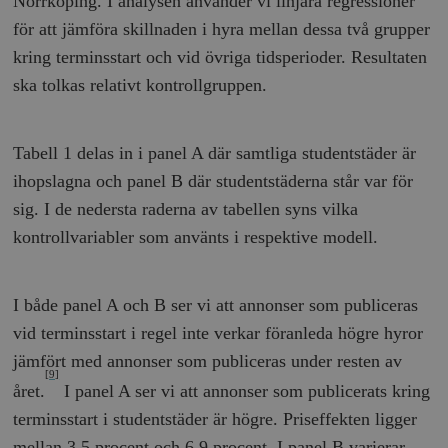
Norrköping. I analysen använder vi linjära regressioner
för att jämföra skillnaden i hyra mellan dessa två grupper
kring terminsstart och vid övriga tidsperioder. Resultaten
ska tolkas relativt kontrollgruppen.
Tabell 1 delas in i panel A där samtliga studentstäder är
ihopslagna och panel B där studentstäderna står var för
sig. I de nedersta raderna av tabellen syns vilka
kontrollvariabler som använts i respektive modell.
I både panel A och B ser vi att annonser som publiceras
vid terminsstart i regel inte verkar föranleda högre hyror
jämfört med annonser som publiceras under resten av
[9]
året.
I panel A ser vi att annonser som publicerats kring
terminsstart i studentstäder är högre. Priseffekten ligger
mellan 3,5 procent och 6,9 procent. I panel B varierar