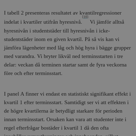
ordentligt utan strikt nödvändiga cookies.
Leverantör
I tabell 2 presenteras resultatet av kvantilregressioner
Namn
U
/ Domän
[10]
indelat i kvartiler utifrån hyresnivå.
Vi jämför alltså
woocommerce_cart_hash
Automattic
S
Inc.
hyresnivån i studentstäder till hyresnivån i icke-
timbro.se
studentstäder inom en given kvartil. På så vis kan vi
jämföra lägenheter med låg och hög hyra i bägge grupper
_hjFirstSeen
Hotjar Ltd
med varandra. Vi bryter likväl ned terminsstarten i tre
.timbro.se
m
delar: veckan då terminen startar samt de fyra veckorna
före och efter terminsstart.
I panel A finner vi endast en statistiskt signifikant effekt i
kvartil 1 efter terminsstart. Samtidigt ser vi att effekten i
de högre kvartilerna är betydligt starkare för perioden
woocommerce_items_in_cart
Automattic
S
innan terminsstart. Orsaken kan vara att studenter inte i
Inc.
timbro.se
regel efterfrågar bostäder i kvartil 1 då den ofta