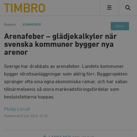
Timbro
MENY
Rapport
KOMMUNER
DELA
Arenafeber – glädjekalkyler när
svenska kommuner bygger nya
arenor
Sverige har drabbats av arenafeber. Landets kommuner
bygger idrottsanläggningar som aldrig förr. Byggprojekten
spränger ofta sina egna ekonomiska ramar, och har sällan
tillnärmelsevis så stora marknadsföringsfördelar som
beslutsfattarna hoppas.
Philip Lerulf
Publicerad
8 juni 2010, 09.25