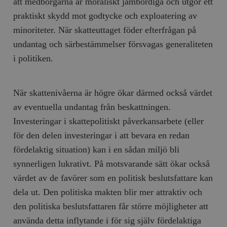
att medborgarna är moraliskt jämbördiga och utgör ett
praktiskt skydd mot godtycke och exploatering av
minoriteter. När skatteuttaget föder efterfrågan på
undantag och särbestämmelser försvagas generaliteten
i politiken.
När skattenivåerna är högre ökar därmed också värdet
av eventuella undantag från beskattningen.
Investeringar i skattepolitiskt påverkansarbete (eller
för den delen investeringar i att bevara en redan
fördelaktig situation) kan i en sådan miljö bli
synnerligen lukrativt. På motsvarande sätt ökar också
värdet av de favörer som en politisk beslutsfattare kan
dela ut. Den politiska makten blir mer attraktiv och
den politiska beslutsfattaren får större möjligheter att
använda detta inflytande i för sig själv fördelaktiga