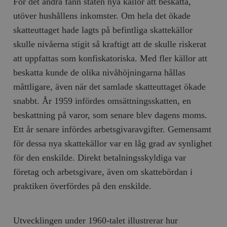
För det andra fann staten nya källor att beskatta,
/ Domän
utöver hushållens inkomster. Om hela det ökade
woocommerce_cart_hash
Automattic
S
Inc.
skatteuttaget hade lagts på befintliga skattekällor
timbro.se
skulle nivåerna stigit så kraftigt att de skulle riskerat
att uppfattas som konfiskatoriska. Med fler källor att
_hjFirstSeen
Hotjar Ltd
beskatta kunde de olika nivåhöjningarna hållas
.timbro.se
m
måttligare, även när det samlade skatteuttaget ökade
snabbt. År 1959 infördes omsättningsskatten, en
beskattning på varor, som senare blev dagens moms.
Ett år senare infördes arbetsgivaravgifter. Gemensamt
för dessa nya skattekällor var en låg grad av synlighet
för den enskilde. Direkt betalningsskyldiga var
woocommerce_items_in_cart
Automattic
S
företag och arbetsgivare, även om skattebördan i
Inc.
timbro.se
praktiken överfördes på den enskilde.
Utvecklingen under 1960-talet illustrerar hur
wp_woocommerce_session_[abcdef0123456789]
timbro.se
2
{32}