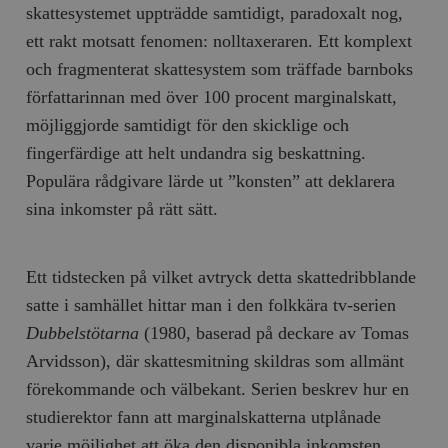
skattesystemet uppträdde samtidigt, paradoxalt nog,
ett rakt motsatt fenomen: nolltaxeraren. Ett komplext
och fragmenterat skattesystem som träffade barnboks
författarinnan med över 100 procent marginalskatt,
möjliggjorde samtidigt för den skicklige och
fingerfärdige att helt undandra sig beskattning.
Populära rådgivare lärde ut ”konsten” att deklarera
sina inkomster på rätt sätt.
Ett tidstecken på vilket avtryck detta skattedribblande
satte i samhället hittar man i den folkkära tv-serien
Dubbelstötarna
(1980, baserad på deckare av Tomas
Arvidsson), där skattesmitning skildras som allmänt
förekommande och välbekant. Serien beskrev hur en
studierektor fann att marginalskatterna utplånade
varje möjlighet att öka den disponibla inkomsten