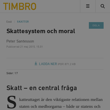
Timbro
MENY
Essä
SKATTER
DELA
Skattesystem och moral
Peter Santesson
Publicerad
21 maj 2015, 15.01
LADDA NER
(PDF) 871,2 KB
Sidor: 17
Skatt – en central fråga
S
katteuttaget är den viktigaste relationen mellan
staten och medborgarna – både ur statens och