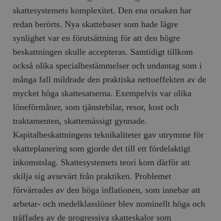
hålla reda på
k
skattesystemets komplexitet. Den ena orsaken har
användarinst
i
för Youtube-v
w
redan berörts. Nya skattebaser som hade lägre
inbäddade i
a
webbplatser;
s
synlighet var en förutsättning för att den högre
också avgör
f
webbplatsbe
w
beskattningen skulle accepteras. Samtidigt tillkom
använder den
eller gamla 
_gid
Google LLC
1 dag
D
också olika specialbestämmelser och undantag som i
av Youtube-
.timbro.se
G
gränssnittet.
o
många fall mildrade den praktiska nettoeffekten av de
v
mailchimp_landing_site
Mailchimp
28 dagar
o
mycket höga skattesatserna. Exempelvis var olika
timbro.se
o
löneförmåner, som tjänstebilar, resor, kost och
__cf_bm
Cloudflare
30
Denna cookie
_gat_UA-19195086-1
.timbro.se
54
D
Inc.
minuter
för att skilja
sekunder
c
traktamenten, skattemässigt gynnade.
.podbean.com
människor oc
G
Detta är förd
m
Kapitalbeskattningens teknikaliteter gav utrymme för
för webbplat
i
att göra gilti
i
skatteplanering som gjorde det till ett fördelaktigt
rapporter o
e
användningen
si
inkomstslag. Skattesystemets teori kom därför att
deras webbpl
_
a
skilja sig avsevärt från praktiken. Problemet
_fbp
Meta
3
Används av F
s
Platform Inc.
månader
för att lever
p
förvärrades av den höga inflationen, som innebar att
.timbro.se
serie
t
reklamproduk
arbetar- och medelklasslöner blev nominellt höga och
såsom realti
_ga_YBG49SLCTY
.timbro.se
1 år 1
D
från
träffades av de progressiva skatteskalor som
månad
G
tredjepartsa