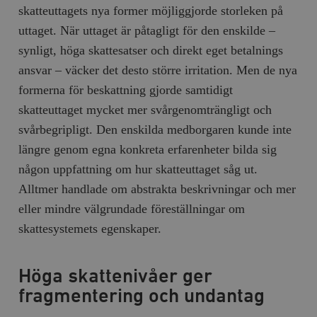
skatteuttagets nya former möjliggjorde storleken på
__cf_bm
Cloudflare
uttaget. När uttaget är påtagligt för den enskilde –
Inc.
m
.myfonts.net
synligt, höga skattesatser och direkt eget betalnings
ansvar – väcker det desto större irritation. Men de nya
formerna för beskattning gjorde samtidigt
skatteuttaget mycket mer svårgenomträngligt och
svårbegripligt. Den enskilda medborgaren kunde inte
längre genom egna konkreta erfarenheter bilda sig
någon uppfattning om hur skatteuttaget såg ut.
_hjAbsoluteSessionInProgress
Hotjar Ltd
.timbro.se
m
Alltmer handlade om abstrakta beskrivningar och mer
eller mindre välgrundade föreställningar om
skattesystemets egenskaper.
Höga skattenivåer ger
fragmentering och undantag
__cf_bm
Cloudflare