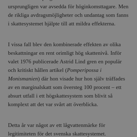
b
ursprungligen var avsedda för höginkomsttagare. Men
vuid
Vimeo.com
1 år 1
Dessa kakor 
_hjSessionUser_675006
.timbro.se
1 år
Inc.
månad
av Vimeo-
de rikliga avdragsmöjligheter och undantag som fanns
.vimeo.com
videospelare
_hjIncludedInSessionSample_675006
.timbro.se
2
webbplatser.
i skattesystemet hjälpte till att mildra effekterna.
minuter
_hjSession_675006
.timbro.se
30
minuter
I vissa fall blev den kombinerade effekten av olika
beskattningar en rent orimligt hög skattenivå. Inför
valet 1976 publicerade Astrid Lind gren en populär
och kritiskt hållen artikel (
Pomperipossa i
Monismanien
) där hon visade hur hon själv träffades
av en marginalskatt som översteg 100 procent – ett
absurt utfall i ett högskattesystem som blivit så
komplext att det var svårt att överblicka.
Detta år var något av ett lågvattenmärke för
legitimiteten för det svenska skattesystemet.