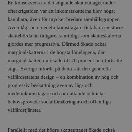
Inc.
m
En konsekvens av det stigande skatteuttaget under
.vimeo.com
efterkrigstiden var att inkomstskatterna blev högst
kännbara, även för mycket bredare samhällsgrupper.
Även låg- och medelinkomsttagare fick bära en större
skattebörda än tidigare, samtidigt som skatteskalorna
gjordes mer progressiva. Därmed ökade också
marginalskatterna i de högsta lönelägena, där
marginalskatten nu ökade till 70 procent och fortsatte
stiga. Sverige införde på detta sätt den generella
välfärdsstatens design – en kombination av hög och
Leverantör
progressiv beskattning även av låg- och
Namn
Utgång
B
/ Domän
Leverantör /
medelinkomsttagare och omfattande och icke-
Namn
Utgång
Beskrivning
_ga
Google LLC
1 år 1
D
Domän
.timbro.se
månad
a
behovsprövade socialförsäkringar och offentliga
U
YSC
Google LLC
Session
Denna cookie 
e
.youtube.com
av YouTube fö
välfärdstjänster.
G
spåra visning
a
inbäddade vi
a
u
VISITOR_INFO1_LIVE
Google LLC
6
Denna cookie 
t
Parallellt med det högre skatteuttaget ökade också
.youtube.com
månader
av Youtube fö
g