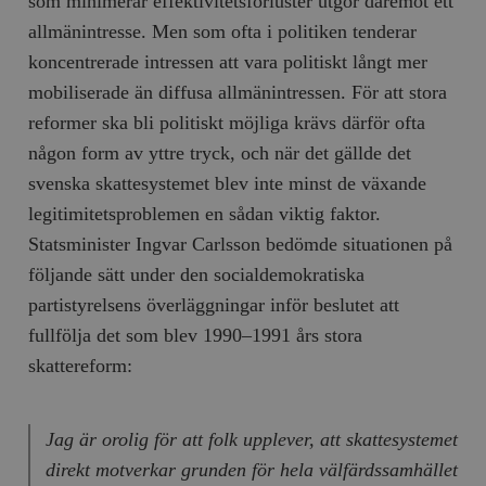
som minimerar effektivitetsförluster utgör däremot ett
allmänintresse. Men som ofta i politiken tenderar
koncentrerade intressen att vara politiskt långt mer
mobiliserade än diffusa allmänintressen. För att stora
reformer ska bli politiskt möjliga krävs därför ofta
någon form av yttre tryck, och när det gällde det
svenska skattesystemet blev inte minst de växande
legitimitetsproblemen en sådan viktig faktor.
Statsminister Ingvar Carlsson bedömde situationen på
följande sätt under den socialdemokratiska
partistyrelsens överläggningar inför beslutet att
fullfölja det som blev 1990–1991 års stora
skattereform:
Jag är orolig för att folk upplever, att skattesystemet
direkt motverkar grunden för hela välfärdssamhället