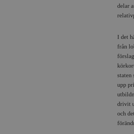
delar 
_gid
mailchimp_landing_site
relativ
__cf_bm
_gat_UA-19195086-1
_fbp
I det h
från lo
_ga_YBG49SLCTY
vuid
försla
_hjSessionUser_675006
körkor
_hjIncludedInSessionSa
staten
_hjSession_675006
upp pri
utbild
drivit
och det
föränd