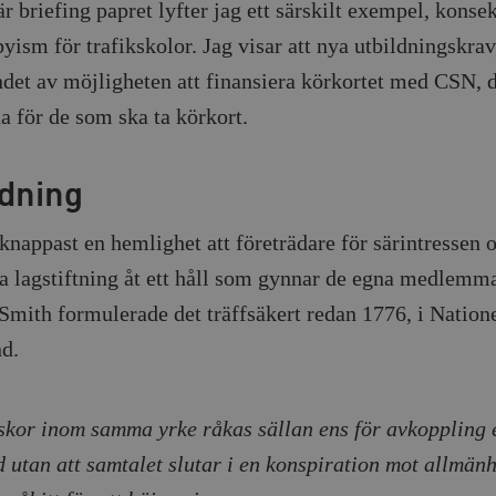
är briefing papret lyfter jag ett särskilt exempel, kons
yism för trafikskolor. Jag visar att nya utbildningskrav
ndet av möjligheten att finansiera körkortet med CSN, d
a för de som ska ta körkort.
edning
knappast en hemlighet att företrädare för särintressen o
a lagstiftning åt ett håll som gynnar de egna medlemm
mith formulerade det träffsäkert redan 1776, i Nation
nd.
kor inom samma yrke råkas sällan ens för avkoppling e
d utan att samtalet slutar i en konspiration mot allmänh