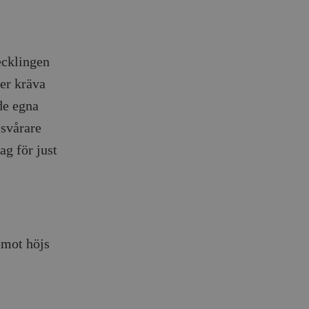
ecklingen
er kräva
de egna
 svårare
g för just
emot höjs