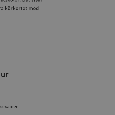
ikskolor. Det visar
era körkortet med
hur
orsexamen