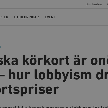
Om Timbro
RTER
UTBILDNINGAR
EVENT
I
ka körkort är on
– hur lobbyism d
rtspriser