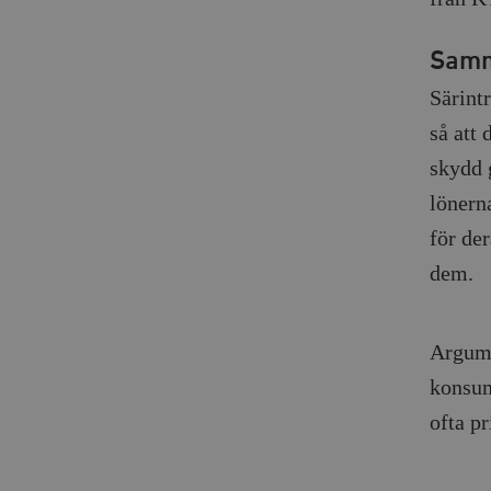
Samm
Särint
så att
skydd 
lönern
för de
dem.
Argume
konsum
ofta pr