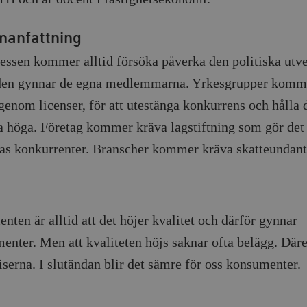
anfattning
ressen kommer alltid försöka påverka den politiska utv
 den gynnar de egna medlemmarna. Yrkesgrupper komm
genom licenser, för att utestänga konkurrens och hålla 
a höga. Företag kommer kräva lagstiftning som gör det
ras konkurrenter. Branscher kommer kräva skatteundanta
nten är alltid att det höjer kvalitet och därför gynnar
enter. Men att kvaliteten höjs saknar ofta belägg. Där
iserna. I slutändan blir det sämre för oss konsumenter.