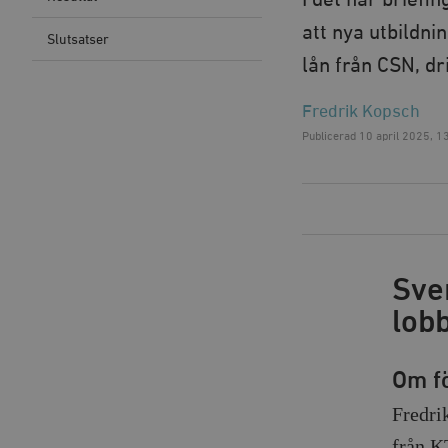
I det här briefi
att nya utbildni
Slutsatser
lån från CSN, dr
Fredrik Kopsch
Publicerad
10 april 2025, 1
Sve
lob
Om f
Fredri
från K