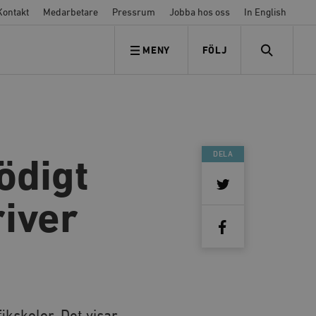
Kontakt
Medarbetare
Pressrum
Jobba hos oss
In English
MENY
FÖLJ
FÖLJ OSS
SEARCH
DELA
ödigt
river