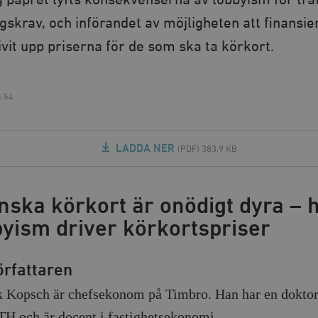
ng papret lyfts konsekvenserna av lobbyism för traf
ngskrav, och införandet av möjligheten att finansi
ivit upp priserna för de som ska ta körkort.
3.54
LADDA NER
(PDF) 383,9 KB
nska körkort är onödigt dyra – 
byism driver körkortspriser
örfattaren
k Kopsch är chefsekonom på Timbro. Han har en dokt
TH och är docent i fastighetsekonomi.