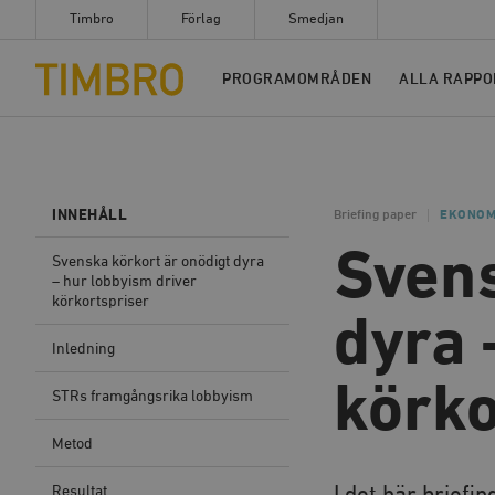
Timbro
Förlag
Smedjan
Timbro
PROGRAMOMRÅDEN
ALLA RAPPO
INNEHÅLL
Briefing paper
EKONOM
Svens
Svenska körkort är onödigt dyra
– hur lobbyism driver
körkortspriser
dyra 
Inledning
körko
STRs framgångsrika lobbyism
Metod
Resultat