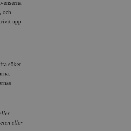
ekvenserna
, och
rivit upp
fta söker
arna.
ernas
ller
eten eller