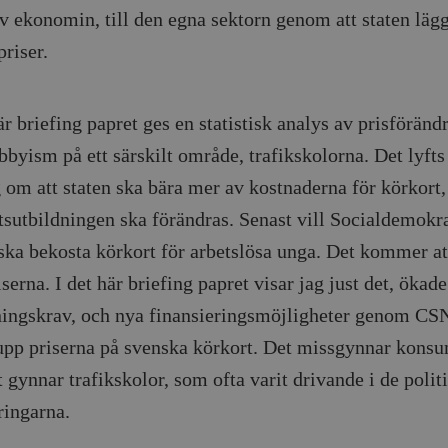
av ekonomin, till den egna sektorn genom att staten lägg
Google LLC
1 dag
Denna cookie ställs in av Google Analytics. Den l
Mailchimp
28 dagar
.timbro.se
unikt värde för varje besökt sida och används fö
timbro.se
sidvisningar.
priser.
Cloudflare
30
Denna cookie används för att skilja mellan människor och bot
.timbro.se
54
Detta är en mönstertyps-cookie som har ställts in
Inc.
minuter
för webbplatsen för att göra giltiga rapporter om användnin
sekunder
mönsterelementet i namnet innehåller det unika i
.podbean.com
kontot eller webbplatsen det hänför sig till. Det 
som används för att begränsa mängden data som 
Meta
3
Används av Facebook för att leverera en serie reklamproduk
är briefing papret ges en statistisk analys av prisföränd
webbplatser med hög trafikvolym.
Platform Inc.
månader
från tredjepartsannonsörer
.timbro.se
bbyism på ett särskilt område, trafikskolorna. Det lyfts
.timbro.se
1 år 1
Denna cookie används av Google Analytics för at
månad
sessionstillståndet.
Vimeo.com
1 år 1
Dessa kakor används av Vimeo-videospelaren på webbplatse
g om att staten ska bära mer av kostnaderna för körkort,
Inc.
månad
.timbro.se
1 år
.vimeo.com
tsutbildningen ska förändras. Senast vill Socialdemokra
mple_675006
.timbro.se
2
minuter
 ska bekosta körkort för arbetslösa unga. Det kommer at
.timbro.se
30
serna. I det här briefing papret visar jag just det, ökade
minuter
ningskrav, och nya finansieringsmöjligheter genom CSN
 upp priserna på svenska körkort. Det missgynnar konsu
 gynnar trafikskolor, som ofta varit drivande i de polit
ringarna.