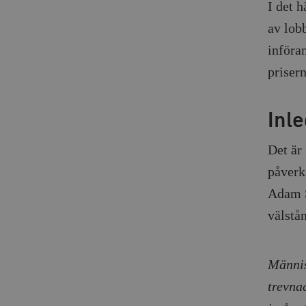
I det h
av lobb
införa
prisern
Inl
Det är 
påverk
Adam S
välstå
Männis
trevna