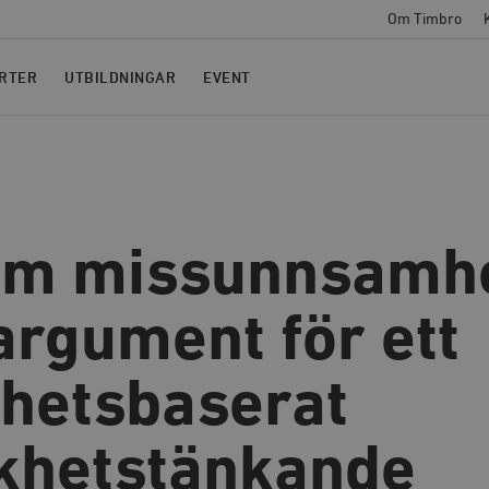
Om Timbro
RTER
UTBILDNINGAR
EVENT
om missunnsamh
 argument för ett
ghetsbaserat
ikhetstänkande