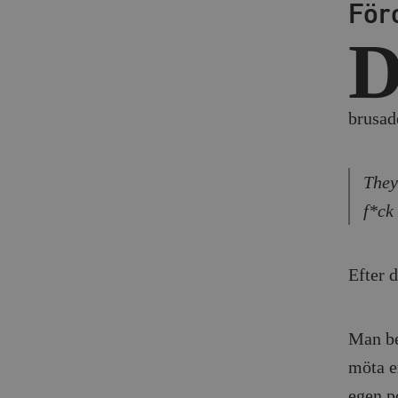
För
brusad
They
f*ck 
Efter d
Man beh
möta en
egen po