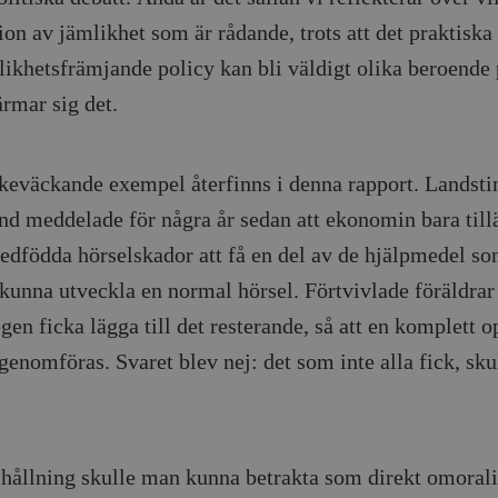
ion av jämlikhet som är rådande, trots att det praktiska 
likhetsfrämjande policy kan bli väldigt olika beroende 
rmar sig det.
nkeväckande exempel återfinns i denna rapport. Landstin
nd meddelade för några år sedan att ekonomin bara till
dfödda hörselskador att få en del av de hjälpmedel so
t kunna utveckla en normal hörsel. Förtvivlade föräldrar
egen ficka lägga till det resterande, så att en komplett o
genomföras. Svaret blev nej: det som inte alla fick, sku
hållning skulle man kunna betrakta som direkt omorali