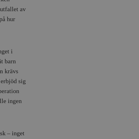
utfallet av
på hur
get i
ät barn
m krävs
 erbjöd sig
peration
lle ingen
sk – inget