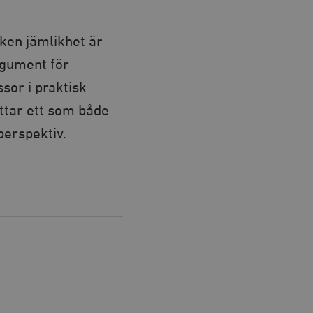
lken jämlikhet är
rgument för
sor i praktisk
hittar ett som både
perspektiv.