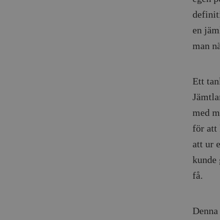
definit
en jäm
man nä
Ett ta
Jämtla
med me
för at
att ur 
kunde 
få.
Denna 