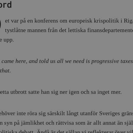
ord
D
et var på en konferens om europeisk krispolitik i Ri
tystlåtne mannen från det lettiska finansdepartemente
e upp.
 came here, and told us all we need is progressive taxes.
that.
etta utbrott satte han sig ner igen och sa inget mer.
över inte röra sig särskilt långt utanför Sveriges gräns
 syn på jämlikhet och rättvisa som är allt annat än själ
litiska debatt. Ändå är det sällan vi reflekterar över vi