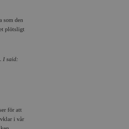
ga som den
t plötsligt
 I said:
er för att
vklar i vår
lken