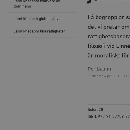
Jämlikhet som frånvaro av
dominans
Få begrepp är så
Jämlikhet och global rättvisa
det vi pratar o
Jämlikhet som lika rättigheter
rättighetsbasera
filosofi vid Lin
är moraliskt för
Per Bauhn
Publicerad
4 juni 2015, 11.
Sidor: 28
ISBN: 978-91-87709-77