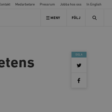
Kontakt
Medarbetare
Pressrum
Jobba hos oss
In English
MENY
FÖLJ
FÖLJ OSS
SEARCH
DELA
etens