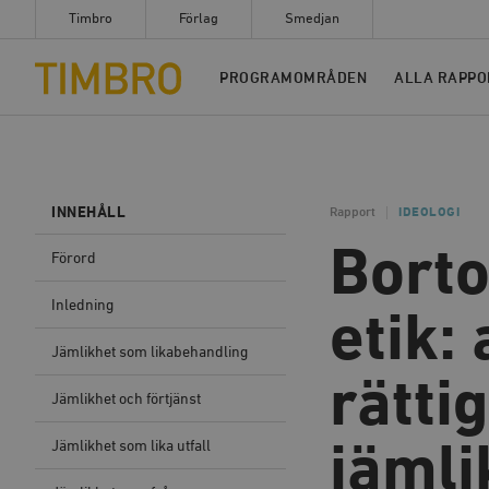
Timbro
Förlag
Smedjan
Timbro
PROGRAMOMRÅDEN
ALLA RAPPO
INNEHÅLL
Rapport
IDEOLOGI
Bort
Förord
Inledning
etik:
Jämlikhet som likabehandling
rätti
Jämlikhet och förtjänst
Jämlikhet som lika utfall
jäml