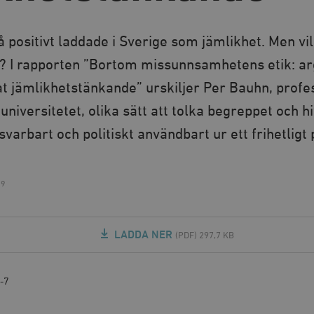
 positivt laddade i Sverige som jämlikhet. Men vi
m? I rapporten ”Bortom missunnsamhetens etik: a
t jämlikhetstänkande” urskiljer Per Bauhn, profes
néuniversitetet, olika sätt att tolka begreppet och 
svarbart och politiskt användbart ur ett frihetligt 
19
LADDA NER
(PDF) 297,7 KB
-7