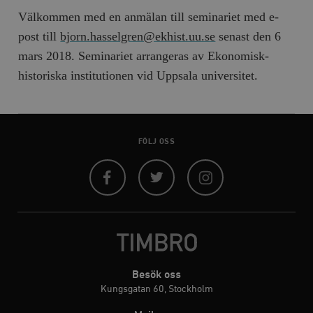
Välkommen med en anmälan till seminariet med e-
post till
bjorn.hasselgren@ekhist.uu.se
senast den 6
wp_woocommerce_session_[abcdef0123456789]
timbro.se
2
{32}
mars 2018. Seminariet arrangeras av Ekonomisk-
__cf_bm
Cloudflare
historiska institutionen vid Uppsala universitet.
Inc.
m
.myfonts.net
FÖLJ OSS
Facebook
Twitter
Instagram
_hjAbsoluteSessionInProgress
Hotjar Ltd
.timbro.se
m
Besök oss
Kungsgatan 60, Stockholm