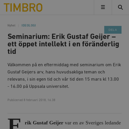
Timbro
MENY
Nyhet
IDEOLOGI
DELA
Seminarium: Erik Gustaf Geijer –
ett öppet intellekt i en föränderlig
tid
Välkommen på en eftermiddag med seminarium om Erik
Gustaf Geijers arv, hans huvudsakliga teman och
relevans, i sin egen tid och vår tid den 15 mars kl 13.00
- 16.00 på Uppsala universitet.
Publicerad
8 februari 2018, 16.38
E
rik Gustaf Geijer
var en av Sveriges ledande