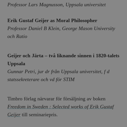
Professor Lars Magnusson, Uppsala universitet
och kontohantering. Webbplatsen kan inte användas
ordentligt utan strikt nödvändiga cookies.
Leverantör
Erik Gustaf Geijer as Moral Philosopher
Namn
U
/ Domän
Professor Daniel B Klein, George Mason University
woocommerce_cart_hash
Automattic
S
Inc.
och Ratio
timbro.se
Geijer och Järta – två liknande sinnen i 1820-talets
_hjFirstSeen
Hotjar Ltd
Uppsala
.timbro.se
m
Gunnar Petri, jur dr från Uppsala universitet, f d
statssekreterare och vd för STIM
Timbro förlag närvarar för försäljning av boken
Freedom in Sweden : Selected works of Erik Gustaf
Geijer
till seminariepris.
woocommerce_items_in_cart
Automattic
S
Inc.
timbro.se