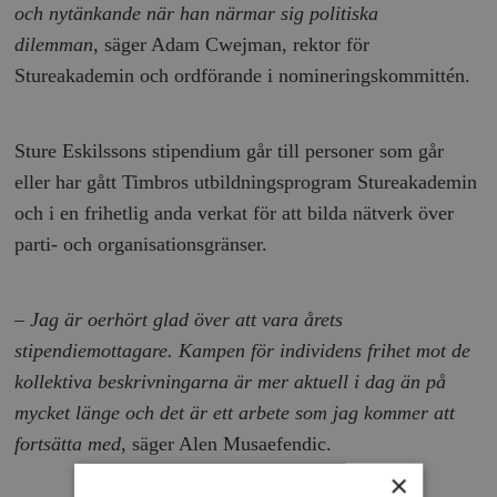
och nytänkande när han närmar sig politiska
dilemman
, säger Adam Cwejman, rektor för
Stureakademin och ordförande i nomineringskommittén.
Sture Eskilssons stipendium går till personer som går
eller har gått Timbros utbildningsprogram Stureakademin
och i en frihetlig anda verkat för att bilda nätverk över
parti- och organisationsgränser.
–
Jag är oerhört glad över att vara årets
stipendiemottagare. Kampen för individens frihet mot de
kollektiva beskrivningarna är mer aktuell i dag än på
mycket länge och det är ett arbete som jag kommer att
fortsätta med
, säger Alen Musaefendic.
×