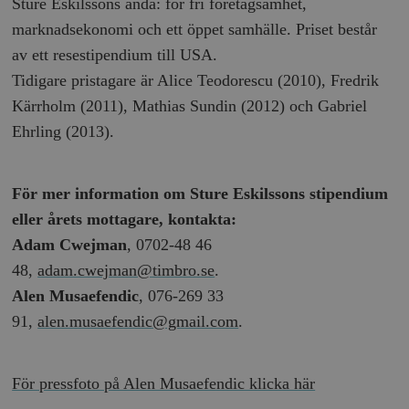
Sture Eskilssons anda: för fri företagsamhet,
marknadsekonomi och ett öppet samhälle. Priset består
av ett resestipendium till USA.
Tidigare pristagare är Alice Teodorescu (2010), Fredrik
woocommerce_items_in_cart
Automattic
S
Kärrholm (2011), Mathias Sundin (2012) och Gabriel
Inc.
timbro.se
Ehrling (2013).
För mer information om Sture Eskilssons stipendium
wp_woocommerce_session_[abcdef0123456789]
timbro.se
2
{32}
eller årets mottagare, kontakta:
__cf_bm
Cloudflare
Adam Cwejman
, 0702-48 46
Inc.
m
.myfonts.net
48,
adam.cwejman@timbro.se
.
Alen Musaefendic
, 076-269 33
91,
alen.musaefendic@gmail.com
.
För pressfoto på Alen Musaefendic klicka här