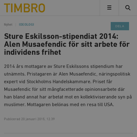
Timbro
MENY
Nyhet
IDEOLOGI
DELA
Sture Eskilsson-stipendiat 2014:
Alen Musaefendic för sitt arbete för
individens frihet
2014 års mottagare av Sture Eskilssons stipendium har
utnämnts. Pristagaren är Alen Musaefendic, näringspolitisk
expert vid Stockholms Handelskammare. Priset får
Musaefendic för sitt mångfacetterade opinionsarbete där
han bland annat har arbetat mot en kollektiviserande syn på
muslimer. Mottagaren belönas med en resa till USA.
Publicerad
20 januari 2015, 12.39