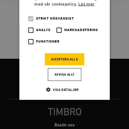
med vår cookiepolicy.
Läs mer
STRIKT NÖDVÄNDIGT
ANALYS
MARKNADSFÖRING
FUNKTIONER
ACCEPTERA ALLA
FÖLJ OSS
AVVISA ALLT
VISA DETALJER
Facebook
Twitter
Instagram
Strikt nödvändigt
Analys
Marknadsföring
Funktioner
Besök oss