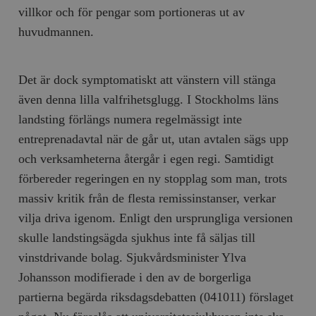
/ Domän
villkor och för pengar som portioneras ut av
woocommerce_cart_hash
Automattic
S
huvudmannen.
Inc.
timbro.se
Det är dock symptomatiskt att vänstern vill stänga
_hjFirstSeen
Hotjar Ltd
även denna lilla valfrihetsglugg. I Stockholms läns
.timbro.se
m
landsting förlängs numera regelmässigt inte
entreprenadavtal när de går ut, utan avtalen sägs upp
och verksamheterna återgår i egen regi. Samtidigt
förbereder regeringen en ny stopplag som man, trots
massiv kritik från de flesta remissinstanser, verkar
vilja driva igenom. Enligt den ursprungliga versionen
skulle landstingsägda sjukhus inte få säljas till
woocommerce_items_in_cart
Automattic
S
Inc.
vinstdrivande bolag. Sjukvårdsminister Ylva
timbro.se
Johansson modifierade i den av de borgerliga
partierna begärda riksdagsdebatten (041011) förslaget
wp_woocommerce_session_[abcdef0123456789]
timbro.se
2
{32}