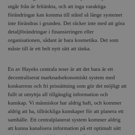
b
utgår från är feltänkta, och att inga varaktiga
vuid
Vimeo.com
1 år 1
Dessa kakor 
_hjSessionUser_675006
.timbro.se
1 år
Inc.
månad
av Vimeo-
förändringar kan komma till stånd så länge systemet
.vimeo.com
videospelare
_hjIncludedInSessionSample_675006
.timbro.se
2
webbplatser.
inte förändras i grunden. Det räcker inte med att göra
minuter
detaljförändringar i finansieringen eller
_hjSession_675006
.timbro.se
30
minuter
organisationen, sådant är bara kosmetika. Det som
måste till är ett helt nytt sätt att tänka.
En av Hayeks centrala teser är att det bara är ett
decentraliserat marknadsekonomiskt system med
konkurrens och fri prissättning som gör det möjligt att
fullt ut utnyttja all tillgänglig information och
kunskap. Vi människor har aldrig haft, och kommer
aldrig att ha, tillräckliga kunskaper för att planera ett
samhälle. Ett centralplanerat system kommer aldrig
att kunna kanalisera information på ett optimalt sätt