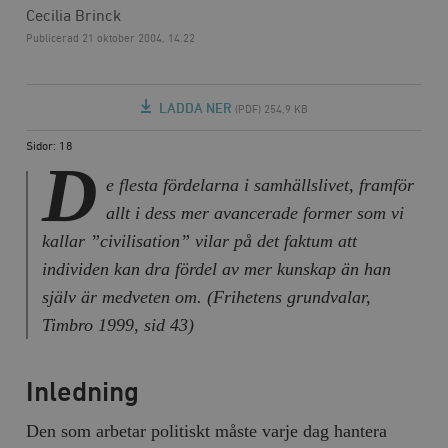
Cecilia Brinck
Publicerad
21 oktober 2004, 14.22
LADDA NER
(PDF) 254,9 KB
Sidor: 18
D
e flesta fördelarna i samhällslivet, framför
allt i dess mer avancerade former som vi
kallar ”civilisation” vilar på det faktum att
individen kan dra fördel av mer kunskap än han
själv är medveten om. (
Frihetens grundvalar
,
Timbro 1999, sid 43)
Inledning
Den som arbetar politiskt måste varje dag hantera