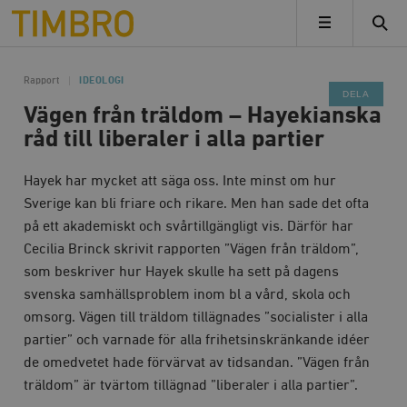
Timbro
MENY
Rapport
IDEOLOGI
DELA
Vägen från träldom – Hayekianska
råd till liberaler i alla partier
Hayek har mycket att säga oss. Inte minst om hur
Sverige kan bli friare och rikare. Men han sade det ofta
på ett akademiskt och svårtillgängligt vis. Därför har
Cecilia Brinck skrivit rapporten ”Vägen från träldom”,
som beskriver hur Hayek skulle ha sett på dagens
svenska samhällsproblem inom bl a vård, skola och
omsorg. Vägen till träldom tillägnades ”socialister i alla
partier” och varnade för alla frihetsinskränkande idéer
de omedvetet hade förvärvat av tidsandan. ”Vägen från
träldom” är tvärtom tillägnad ”liberaler i alla partier”.