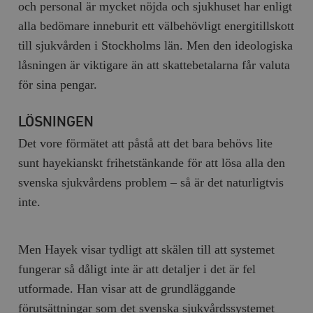
och personal är mycket nöjda och sjukhuset har enligt
hålla reda på
k
användarinst
i
alla bedömare inneburit ett välbehövligt energitillskott
för Youtube-v
w
inbäddade i
a
till sjukvården i Stockholms län. Men den ideologiska
webbplatser;
s
också avgör
f
låsningen är viktigare än att skattebetalarna får valuta
webbplatsbe
w
använder den
för sina pengar.
eller gamla 
_gid
Google LLC
1 dag
D
av Youtube-
.timbro.se
G
gränssnittet.
o
v
LÖSNINGEN
mailchimp_landing_site
Mailchimp
28 dagar
o
timbro.se
o
Det vore förmätet att påstå att det bara behövs lite
__cf_bm
Cloudflare
30
Denna cookie
_gat_UA-19195086-1
.timbro.se
54
D
sunt hayekianskt frihetstänkande för att lösa alla den
Inc.
minuter
för att skilja
sekunder
c
.podbean.com
människor oc
G
svenska sjukvårdens problem – så är det naturligtvis
Detta är förd
m
för webbplat
i
inte.
att göra gilti
i
rapporter o
e
användningen
si
deras webbpl
_
a
Men Hayek visar tydligt att skälen till att systemet
_fbp
Meta
3
Används av F
s
Platform Inc.
månader
för att lever
p
fungerar så dåligt inte är att detaljer i det är fel
.timbro.se
serie
t
reklamproduk
utformade. Han visar att de grundläggande
såsom realti
_ga_YBG49SLCTY
.timbro.se
1 år 1
D
från
förutsättningar som det svenska sjukvårdssystemet
månad
G
tredjepartsa