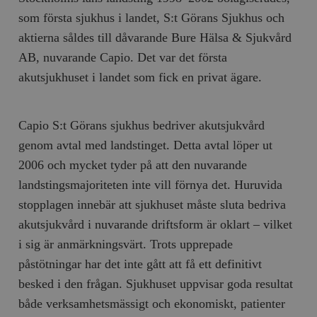
Inc.
m
.vimeo.com
som första sjukhus i landet, S:t Görans Sjukhus och
aktierna såldes till dåvarande Bure Hälsa & Sjukvård
AB, nuvarande Capio. Det var det första
akutsjukhuset i landet som fick en privat ägare.
Capio S:t Görans sjukhus bedriver akutsjukvård
genom avtal med landstinget. Detta avtal löper ut
2006 och mycket tyder på att den nuvarande
landstingsmajoriteten inte vill förnya det. Huruvida
Leverantör
stopplagen innebär att sjukhuset måste sluta bedriva
Namn
Utgång
B
/ Domän
Leverantör /
akutsjukvård i nuvarande driftsform är oklart – vilket
Namn
Utgång
Beskrivning
_ga
Google LLC
1 år 1
D
Domän
.timbro.se
månad
a
i sig är anmärkningsvärt. Trots upprepade
U
YSC
Google LLC
Session
Denna cookie 
e
.youtube.com
av YouTube fö
påstötningar har det inte gått att få ett definitivt
G
spåra visning
a
inbäddade vi
besked i den frågan. Sjukhuset uppvisar goda resultat
a
u
både verksamhetsmässigt och ekonomiskt, patienter
VISITOR_INFO1_LIVE
Google LLC
6
Denna cookie 
t
.youtube.com
månader
av Youtube fö
g