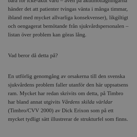
bara för icke-akut vård – även på akutmottagningarna
händer det att patienter tvingas vänta i många timmar,
ibland med mycket allvarliga konsekvenser), likgiltigt
och oengagerat bemötande från sjukvårdspersonalen –
listan över problem kan göras lång.
Vad beror då detta på?
En utförlig genomgång av orsakerna till den svenska
sjukvårdens problem faller utanför den här uppsatsens
ram. Mycket har redan skrivits om detta, på Timbro
har bland annat utgivits
Vårdens skilda världar
(Timbro/CVV 2000) av Dick Erixon som på ett
mycket tydligt sätt illustrerar de strukturfel som finns.