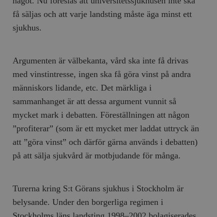
något. Nu föreslås att universitetssjukhusen inte ska
få säljas och att varje landsting måste äga minst ett
__cf_bm
Cloudflare
Inc.
m
sjukhus.
.myfonts.net
Argumenten är välbekanta, vård ska inte få drivas
med vinstintresse, ingen ska få göra vinst på andra
människors lidande, etc. Det märkliga i
sammanhanget är att dessa argument vunnit så
mycket mark i debatten. Föreställningen att någon
_hjAbsoluteSessionInProgress
Hotjar Ltd
.timbro.se
m
”profiterar” (som är ett mycket mer laddat uttryck än
att ”göra vinst” och därför gärna används i debatten)
på att sälja sjukvård är motbjudande för många.
Turerna kring S:t Görans sjukhus i Stockholm är
belysande. Under den borgerliga regimen i
__cf_bm
Cloudflare
Stockholms läns landsting 1998–2002 bolagiserades,