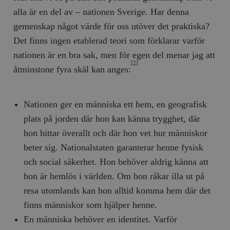
Inc.
m
.vimeo.com
alla är en del av – nationen Sverige. Har denna
gemenskap något värde för oss utöver det praktiska?
Det finns ingen etablerad teori som förklarar varför
nationen är en bra sak, men för egen del menar jag att
[2]
åtminstone fyra skäl kan anges:
Nationen ger en människa ett hem, en geografisk
plats på jorden där hon kan känna trygghet, där
hon hittar överallt och där hon vet hur människor
Leverantör
beter sig. Nationalstaten garanterar henne fysisk
Namn
Utgång
B
/ Domän
Leverantör /
och social säkerhet. Hon behöver aldrig känna att
Namn
Utgång
Beskrivning
_ga
Google LLC
1 år 1
D
Domän
.timbro.se
månad
a
hon är hemlös i världen. Om hon råkar illa ut på
U
YSC
Google LLC
Session
Denna cookie 
e
resa utomlands kan hon alltid komma hem där det
.youtube.com
av YouTube fö
G
spåra visning
a
finns människor som hjälper henne.
inbäddade vi
a
u
En människa behöver en identitet. Varför
VISITOR_INFO1_LIVE
Google LLC
6
Denna cookie 
t
.youtube.com
månader
av Youtube fö
g