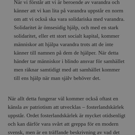
När vi förstår att vi är beroende av varandra och
b
vuid
Vimeo.com
1 år 1
Dessa kakor 
känner att vi kan lita på varandra uppstår en norm
_hjSessionUser_675006
.timbro.se
1 år
Inc.
månad
av Vimeo-
.vimeo.com
videospelare
om att vi också ska vara solidariska med varandra.
_hjIncludedInSessionSample_675006
.timbro.se
2
webbplatser.
minuter
Solidaritet är ömsesidig hjälp, och med en stark
_hjSession_675006
.timbro.se
30
solidaritet, eller ett stort socialt kapital, kommer
minuter
människor att hjälpa varandra trots att de inte
känner till namnen på dem de hjälper. När detta
händer tar människor i blindo ansvar för samhället
men räknar samtidigt med att samhället kommer
till ens hjälp när man själv behöver det.
När allt detta fungerar väl kommer också oftast en
känsla av patriotism att utvecklas – fosterlandskärlek
uppstår. Ordet fosterlandskärlek är mycket otidsenligt
och kan därför vara svårt att greppa för en modern
svensk, men är en träffande beskrivning av vad det