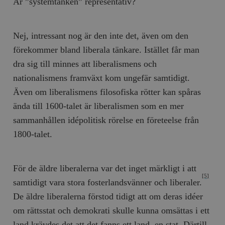
Är ”systemtanken” representativ?
Nej, intressant nog är den inte det, även om den
förekommer bland liberala tänkare. Istället får man
dra sig till minnes att liberalismens och
nationalismens framväxt kom ungefär samtidigt.
Även om liberalismens filosofiska rötter kan spåras
ända till 1600-talet är liberalismen som en mer
sammanhållen idépolitisk rörelse en företeelse från
1800-talet.
För de äldre liberalerna var det inget märkligt i att
[5]
samtidigt vara stora fosterlandsvänner och liberaler.
De äldre liberalerna förstod tidigt att om deras idéer
om rättsstat och demokrati skulle kunna omsättas i ett
land krävdes det att det fanns ett land, en stat. Därtill