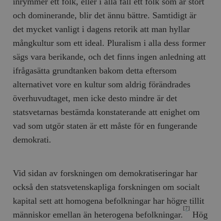
inrymmer ett folk, eller i alla fall ett folk som är stort
och dominerande, blir det ännu bättre. Samtidigt är
det mycket vanligt i dagens retorik att man hyllar
mångkultur som ett ideal. Pluralism i alla dess former
sägs vara berikande, och det finns ingen anledning att
ifrågasätta grundtanken bakom detta eftersom
alternativet vore en kultur som aldrig förändrades
överhuvudtaget, men icke desto mindre är det
statsvetarnas bestämda konstaterande att enighet om
vad som utgör staten är ett måste för en fungerande
demokrati.
Vid sidan av forskningen om demokratiseringar har
också den statsvetenskapliga forskningen om socialt
kapital sett att homogena befolkningar har högre tillit
[7]
människor emellan än heterogena befolkningar.
Hög