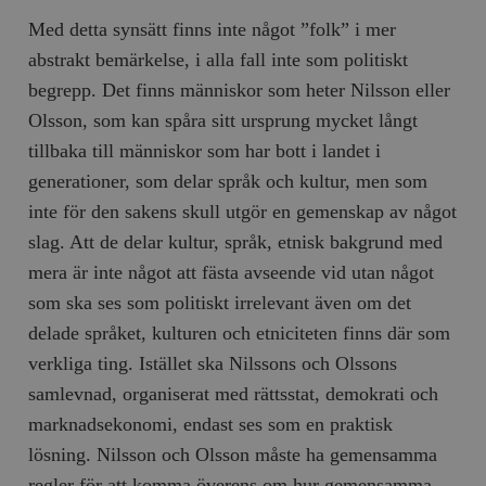
/ Domän
Med detta synsätt finns inte något ”folk” i mer
woocommerce_cart_hash
Automattic
S
abstrakt bemärkelse, i alla fall inte som politiskt
Inc.
timbro.se
begrepp. Det finns människor som heter Nilsson eller
Olsson, som kan spåra sitt ursprung mycket långt
tillbaka till människor som har bott i landet i
_hjFirstSeen
Hotjar Ltd
.timbro.se
m
generationer, som delar språk och kultur, men som
inte för den sakens skull utgör en gemenskap av något
slag. Att de delar kultur, språk, etnisk bakgrund med
mera är inte något att fästa avseende vid utan något
som ska ses som politiskt irrelevant även om det
delade språket, kulturen och etniciteten finns där som
verkliga ting. Istället ska Nilssons och Olssons
woocommerce_items_in_cart
Automattic
S
Inc.
samlevnad, organiserat med rättsstat, demokrati och
timbro.se
marknadsekonomi, endast ses som en praktisk
lösning. Nilsson och Olsson måste ha gemensamma
wp_woocommerce_session_[abcdef0123456789]
timbro.se
2
regler för att komma överens om hur gemensamma
{32}