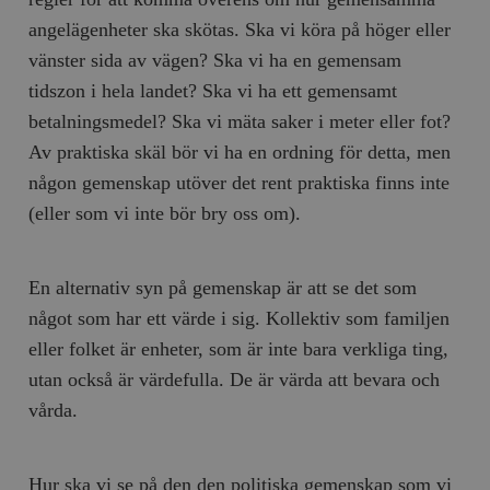
angelägenheter ska skötas. Ska vi köra på höger eller
__cf_bm
Cloudflare
Inc.
m
vänster sida av vägen? Ska vi ha en gemensam
.myfonts.net
tidszon i hela landet? Ska vi ha ett gemensamt
betalningsmedel? Ska vi mäta saker i meter eller fot?
Av praktiska skäl bör vi ha en ordning för detta, men
någon gemenskap utöver det rent praktiska finns inte
(eller som vi inte bör bry oss om).
_hjAbsoluteSessionInProgress
Hotjar Ltd
.timbro.se
m
En alternativ syn på gemenskap är att se det som
något som har ett värde i sig. Kollektiv som familjen
eller folket är enheter, som är inte bara verkliga ting,
utan också är värdefulla. De är värda att bevara och
vårda.
__cf_bm
Cloudflare
Hur ska vi se på den den politiska gemenskap som vi