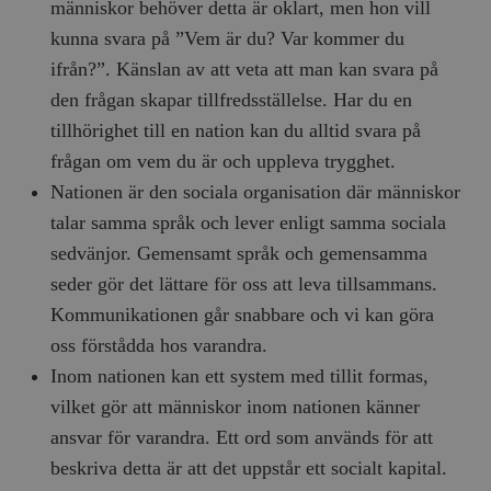
människor behöver detta är oklart, men hon vill
hålla reda på
k
användarinst
i
kunna svara på ”Vem är du? Var kommer du
för Youtube-v
w
inbäddade i
a
ifrån?”. Känslan av att veta att man kan svara på
webbplatser;
s
också avgör
f
den frågan skapar tillfredsställelse. Har du en
webbplatsbe
w
använder den
tillhörighet till en nation kan du alltid svara på
eller gamla 
_gid
Google LLC
1 dag
D
av Youtube-
.timbro.se
G
frågan om vem du är och uppleva trygghet.
gränssnittet.
o
v
Nationen är den sociala organisation där människor
mailchimp_landing_site
Mailchimp
28 dagar
o
timbro.se
o
talar samma språk och lever enligt samma sociala
__cf_bm
Cloudflare
30
Denna cookie
_gat_UA-19195086-1
.timbro.se
54
D
sedvänjor. Gemensamt språk och gemensamma
Inc.
minuter
för att skilja
sekunder
c
.podbean.com
människor oc
G
seder gör det lättare för oss att leva tillsammans.
Detta är förd
m
för webbplat
i
Kommunikationen går snabbare och vi kan göra
att göra gilti
i
rapporter o
e
oss förstådda hos varandra.
användningen
si
deras webbpl
_
Inom nationen kan ett system med tillit formas,
a
_fbp
Meta
3
Används av F
s
vilket gör att människor inom nationen känner
Platform Inc.
månader
för att lever
p
.timbro.se
serie
t
ansvar för varandra. Ett ord som används för att
reklamproduk
såsom realti
beskriva detta är att det uppstår ett socialt kapital.
_ga_YBG49SLCTY
.timbro.se
1 år 1
D
från
månad
G
tredjepartsa