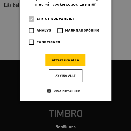
med vår cookiepolicy.
Läs mer
Läs hela intervjun på
svd.se
.
STRIKT NÖDVÄNDIGT
ANALYS
MARKNADSFÖRING
FUNKTIONER
ACCEPTERA ALLA
FÖLJ OSS
AVVISA ALLT
VISA DETALJER
Facebook
Twitter
Instagram
Strikt nödvändigt
Analys
Marknadsföring
Funktioner
Besök oss