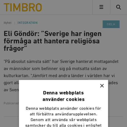
Timbro
MENY
Nyhet
INTEGRATION
DELA
Eli Göndör: ”Sverige har ingen
förmåga att hantera religiösa
frågor”
"På absolut sämsta sätt" har Sverige hanterat mottagandet
av människor som befinner sig på motsatta sidan av
kulturkartan. "Jämfört med andra länder i världen har vi
gjort alla fel samtidigt", sa Eli Göndör när han intervjuades
×
av Svenska Dagbladets ledarsida.
Denna webbplats
använder cookies
Publicerad
19 februari 2019, 12.33
Denna webbplats använder cookies för
att förbättra användarupplevelsen.
Genom att använda vår webbplats
samtycker du till alla cookies i enlighet