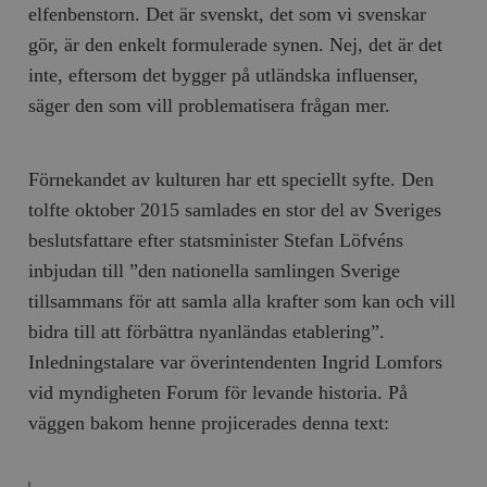
/ Domän
elfenbenstorn. Det är svenskt, det som vi svenskar
gör, är den enkelt formulerade synen. Nej, det är det
woocommerce_cart_hash
Automattic
S
Inc.
inte, eftersom det bygger på utländska influenser,
timbro.se
säger den som vill problematisera frågan mer.
_hjFirstSeen
Hotjar Ltd
.timbro.se
m
Förnekandet av kulturen har ett speciellt syfte. Den
tolfte oktober 2015 samlades en stor del av Sveriges
beslutsfattare efter statsminister Stefan Löfvéns
inbjudan till ”den nationella samlingen Sverige
tillsammans för att samla alla krafter som kan och vill
bidra till att förbättra nyanländas etablering”.
Inledningstalare var överintendenten Ingrid Lomfors
woocommerce_items_in_cart
Automattic
S
Inc.
vid myndigheten Forum för levande historia. På
timbro.se
väggen bakom henne projicerades denna text:
wp_woocommerce_session_[abcdef0123456789]
timbro.se
2
{32}