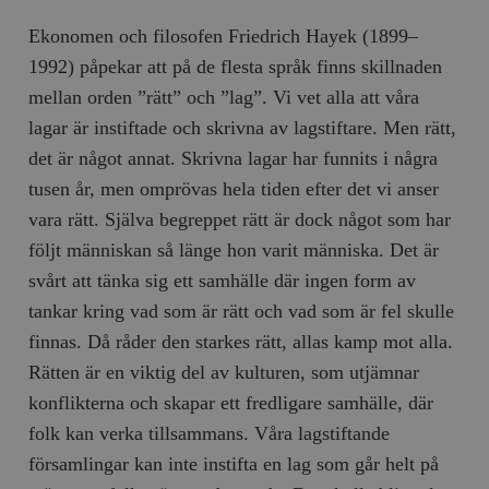
Ekonomen och filosofen Friedrich Hayek (1899–
1992) påpekar att på de flesta språk finns skillnaden
mellan orden ”rätt” och ”lag”. Vi vet alla att våra
lagar är instiftade och skrivna av lagstiftare. Men rätt,
det är något annat. Skrivna lagar har funnits i några
tusen år, men omprövas hela tiden efter det vi anser
vara rätt. Själva begreppet rätt är dock något som har
följt människan så länge hon varit människa. Det är
svårt att tänka sig ett samhälle där ingen form av
tankar kring vad som är rätt och vad som är fel skulle
finnas. Då råder den starkes rätt, allas kamp mot alla.
Rätten är en viktig del av kulturen, som utjämnar
konflikterna och skapar ett fredligare samhälle, där
folk kan verka tillsammans. Våra lagstiftande
församlingar kan inte instifta en lag som går helt på