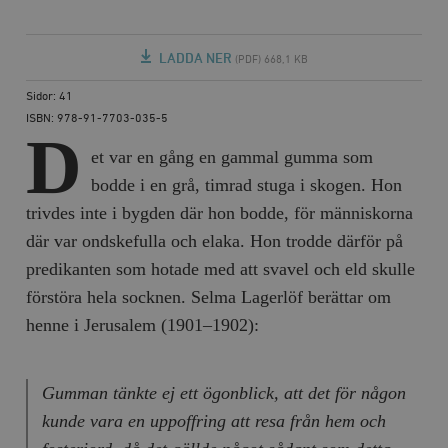
LADDA NER
(PDF) 668,1 KB
Sidor: 41
ISBN: 978-91-7703-035-5
D
et var en gång en gammal gumma som
bodde i en grå, timrad stuga i skogen. Hon
trivdes inte i bygden där hon bodde, för människorna
där var ondskefulla och elaka. Hon trodde därför på
predikanten som hotade med att svavel och eld skulle
förstöra hela socknen. Selma Lagerlöf berättar om
henne i
Jerusalem
(1901–1902):
Gumman tänkte ej ett ögonblick, att det för någon
kunde vara en uppoffring att resa från hem och