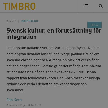
Timbro
MENY
Rapport
INTEGRATION
DELA
Svensk kultur, en förut­sättning för
integration
Heidenstam kallade Sverige “vår längtans bygd”. Nu har
hemlängtan drabbat landet igen: varje politiker talar om
svenska värderingar och Almedalen blev ett veckolångt
nationaldagsfirande. Samtidigt är det många som hävdar
att det inte finns någon specifikt svensk kultur. Denna
rapport från folklivsforskaren Dan Korn försöker bringa
ordning och reda i debatten om värderingar och
svenskhet.
Dan Korn
Publicerad
21 juli 2016, 11.51