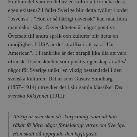
Hur kan det vara en del av en kultur att förneka dess
egen existens? I fallet Sverige blir detta tydligt i ordet
”osvensk”. ”Hon är så härligt osvensk” kan man höra
människor säga. Osvenskheten är något positivt.
Översatt till andra språk och kulturer blir detta en
omöjlighet. I USA är det straffbart att vara ”Un-
American”. I Frankrike är det närapå lika illa att vara
ofransk. Osvenskheten som positiv egenskap är alltså
något för Sverige unikt, en viktig beståndsdel i den
svenska kulturen. Det är som Gustav Sundbärg
(1857–1914) uttrycker det i sin gamla klassiker
Det
svenska folklynnet
(1911):
Aldrig är svensken så skarpsinnig, som då han
råkar få höra något fördelaktigt yttras om Sverige.
Han skall då uppbjuda den klyftigaste