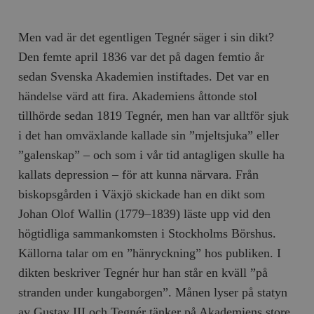
Men vad är det egentligen Tegnér säger i sin dikt?
Den femte april 1836 var det på dagen femtio år
sedan Svenska Akademien instiftades. Det var en
händelse värd att fira. Akademiens åttonde stol
tillhörde sedan 1819 Tegnér, men han var alltför sjuk
i det han omväxlande kal­lade sin ”mjeltsjuka” eller
”galenskap” – och som i vår tid antagligen skulle ha
kallats depression – för att kunna närvara. Från
biskopsgården i Växjö skickade han en dikt som
Johan Olof Wallin (1779–1839) läste upp vid den
högtidliga sammankomsten i Stockholms Börshus.
Källorna talar om en ”hänryckning” hos publiken. I
dikten beskriver Tegnér hur han står en kväll ”på
stranden under kungaborgen”. Månen lyser på statyn
av Gustav III och Tegnér tänker på Akademiens store