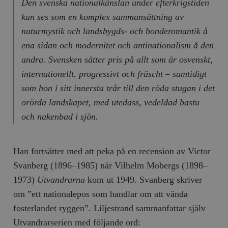
Den svenska nationalkänslan under efterkrigstiden
kan ses som en komplex sammansättning av
naturmystik och landsbygds- och bonderomantik å
ena sidan och modernitet och antinationalism å den
andra. Svensken sätter pris på allt som är osvenskt,
internationellt, progressivt och fräscht – samtidigt
som hon i sitt innersta trår till den röda stugan i det
orörda landskapet, med utedass, vedeldad bastu
och nakenbad i sjön.
Han fortsätter med att peka på en recension av Victor
Svanberg (1896–1985) när Vilhelm Mobergs (1898–
1973)
Utvandrarna
kom ut 1949. Svanberg skriver
om ”ett nationalepos som handlar om att vända
fosterlandet ryggen”. Liljestrand sammanfattar själv
Utvandrarserien med följande ord: