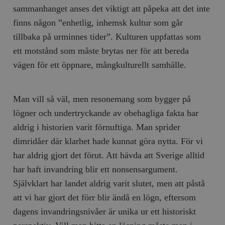
Inc.
m
sammanhanget anses det viktigt att påpeka att det inte
.vimeo.com
finns någon ”enhetlig, inhemsk kultur som går
tillbaka på urminnes tider”. Kulturen uppfattas som
ett motstånd som måste brytas ner för att bereda
vägen för ett öppnare, mångkulturellt samhälle.
Man vill så väl, men resonemang som bygger på
lögner och undertryckande av obehagliga fakta har
aldrig i historien varit förnuftiga. Man sprider
dimridåer där klarhet hade kunnat göra nytta. För vi
Leverantör
Namn
Utgång
B
/ Domän
har aldrig gjort det förut. Att hävda att Sverige alltid
Leverantör /
Namn
Utgång
Beskrivning
_ga
Google LLC
1 år 1
D
Domän
har haft invandring blir ett nonsensargument.
.timbro.se
månad
a
U
YSC
Google LLC
Session
Denna cookie 
Självklart har landet aldrig varit slutet, men att påstå
e
.youtube.com
av YouTube fö
G
spåra visning
att vi har gjort det förr blir ändå en lögn, eftersom
a
inbäddade vi
a
dagens invandringsnivåer är unika ur ett historiskt
u
VISITOR_INFO1_LIVE
Google LLC
6
Denna cookie 
t
.youtube.com
månader
av Youtube fö
g