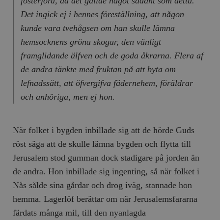
fosterjord, då det gällde något sådant som detta.
Det ingick ej i hennes föreställning, att någon
kunde vara tvehågsen om han skulle lämna
hemsocknens gröna skogar, den vänligt
framglidande älfven och de goda åkrarna. Flera af
de andra tänkte med fruktan på att byta om
lefnadssätt, att öfvergifva fädernehem, föräldrar
och anhöriga, men ej hon.
När folket i bygden inbillade sig att de hörde Guds
röst säga att de skulle lämna bygden och flytta till
Jerusalem stod gumman dock stadigare på jorden än
de andra. Hon inbillade sig ingenting, så när folket i
Nås sålde sina gårdar och drog iväg, stannade hon
hemma. Lagerlöf berättar om när Jerusalemsfararna
färdats många mil, till den nyanlagda