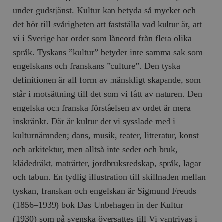
under gudstjänst. Kultur kan betyda så mycket och
det hör till svårigheten att fastställa vad kultur är, att
vi i Sverige har ordet som låneord från flera olika
språk. Tyskans ”kultur” betyder inte samma sak som
engelskans och franskans ”culture”. Den tyska
definitionen är all form av mänskligt skapande, som
står i motsättning till det som vi fått av naturen. Den
engelska och franska förståelsen av ordet är mera
inskränkt. Där är kultur det vi sysslade med i
kulturnämnden; dans, musik, teater, litteratur, konst
och arkitektur, men alltså inte seder och bruk,
klädedräkt, maträtter, jordbruksredskap, språk, lagar
och tabun. En tydlig illustration till skillnaden mellan
tyskan, franskan och engelskan är Sigmund Freuds
(1856–1939) bok
Das Unbehagen in der Kultur
(1930) som på svenska översattes till
Vi vantrivas i