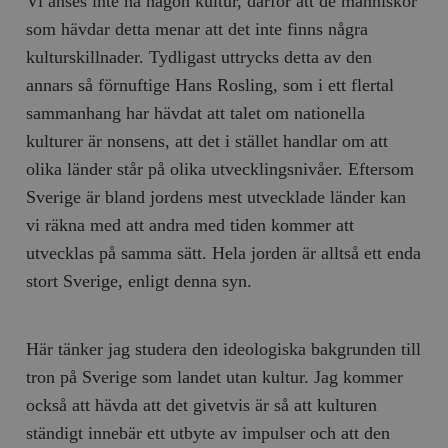
Vi anses inte ha någon kultur, därför att de människor
b
vuid
Vimeo.com
1 år 1
Dessa kakor 
som hävdar detta menar att det inte finns några
_hjSessionUser_675006
.timbro.se
1 år
Inc.
månad
av Vimeo-
.vimeo.com
videospelare
kulturskillnader. Tydligast uttrycks detta av den
_hjIncludedInSessionSample_675006
.timbro.se
2
webbplatser.
minuter
annars så förnuftige Hans Rosling, som i ett flertal
_hjSession_675006
.timbro.se
30
sammanhang har hävdat att talet om nationella
minuter
kulturer är nonsens, att det i stället handlar om att
olika länder står på olika utvecklingsnivåer. Eftersom
Sverige är bland jordens mest utvecklade länder kan
vi räkna med att andra med tiden kommer att
utvecklas på samma sätt. Hela jorden är alltså ett enda
stort Sverige, enligt denna syn.
Här tänker jag studera den ideologiska bakgrunden till
tron på Sverige som landet utan kultur. Jag kommer
också att hävda att det givetvis är så att kulturen
ständigt innebär ett utbyte av impulser och att den