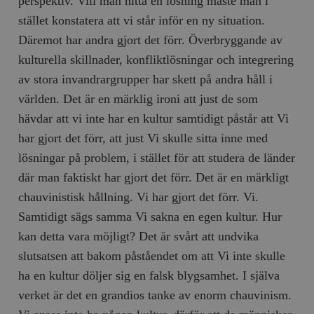
perspektiv. Vill man hitta en lösning måste man i
hålla reda på
k
användarinst
stället konstatera att vi står inför en ny situation.
i
för Youtube-v
w
inbäddade i
Däremot har andra gjort det förr. Överbryggande av
a
webbplatser;
s
också avgör
kulturella skillnader, konfliktlösningar och integrering
f
webbplatsbe
w
använder den
av stora invandrargrupper har skett på andra håll i
eller gamla 
_gid
Google LLC
1 dag
D
av Youtube-
världen. Det är en märklig ironi att just de som
.timbro.se
G
gränssnittet.
o
hävdar att vi inte har en kultur samtidigt påstår att Vi
v
mailchimp_landing_site
Mailchimp
28 dagar
o
timbro.se
har gjort det förr, att just Vi skulle sitta inne med
o
__cf_bm
Cloudflare
30
Denna cookie
lösningar på problem, i stället för att studera de länder
_gat_UA-19195086-1
.timbro.se
54
D
Inc.
minuter
för att skilja
sekunder
c
.podbean.com
människor oc
där man faktiskt har gjort det förr. Det är en märkligt
G
Detta är förd
m
för webbplat
chauvinistisk hållning. Vi har gjort det förr. Vi.
i
att göra gilti
i
rapporter o
Samtidigt sägs samma Vi sakna en egen kultur. Hur
e
användningen
si
deras webbpl
kan detta vara möjligt? Det är svårt att undvika
_
a
_fbp
Meta
3
Används av F
slutsatsen att bakom påståendet om att Vi inte skulle
s
Platform Inc.
månader
för att lever
p
.timbro.se
serie
ha en kultur döljer sig en falsk blygsamhet. I själva
t
reklamproduk
såsom realti
verket är det en grandios tanke av enorm chauvinism.
_ga_YBG49SLCTY
.timbro.se
1 år 1
D
från
månad
G
tredjepartsa