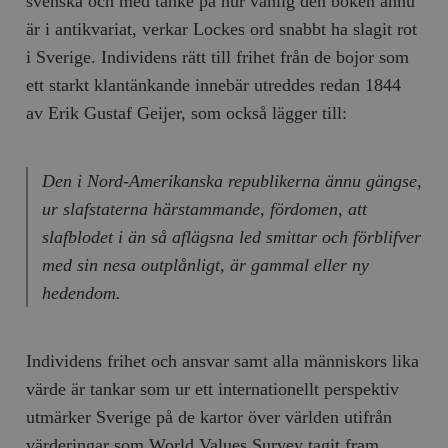
svenska och med tanke på hur vanlig den boken ännu
är i antikvariat, verkar Lockes ord snabbt ha slagit rot
i Sverige. Individens rätt till frihet från de bojor som
ett starkt klantänkande innebär utreddes redan 1844
av Erik Gustaf Geijer, som också lägger till:
Den i Nord-Amerikanska republikerna ännu gängse,
ur slafstaterna härstammande, fördomen, att
slafblodet i än så aflägsna led smittar och förblifver
med sin nesa outplånligt, är gammal eller ny
hedendom.
Individens frihet och ansvar samt alla människors lika
värde är tankar som ur ett internationellt perspektiv
utmärker Sverige på de kartor över världen utifrån
värderingar som World Values Survey tagit fram.