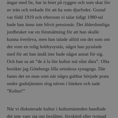
ängar med lie, bar in höet på ryggen och som skar löv
av trän och torkade för att ha som djurfoder. Gustaf
var född 1919 och eftersom vi talar tidigt 1980-tal
hade han ännu inte blivit pensionär. Det ålderdomliga
jordbruket var en förutsättning för att han skulle
kunna överleva, men han talade alltid om det som om
det vore en rolig hobbysyssla, något han pysslade
med för att han ändå inte hade något annat för sig.
Och han sa att ”de ä la lite kultur mä sûnt dära”. Ofta
besökte jag Göteborgs lilla ortodoxa synagoga. Där
fanns det en man som när några gubbar började prata
under gudstjänsten slog näven i bänken och sade
”Kultur!”
När vi diskuterade kultur i kulturnämnden handlade
det inte vare sig om lieslåtter, lövskörd eller tystnad