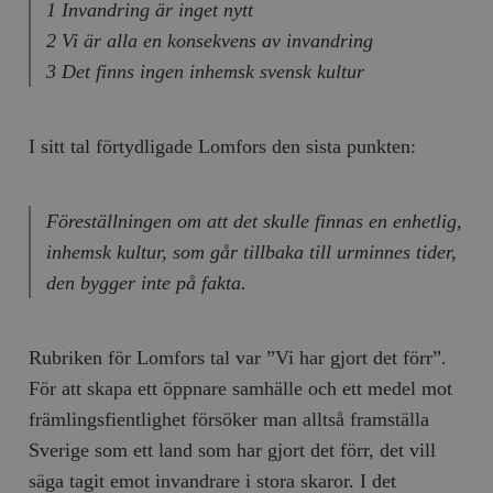
1 Invandring är inget nytt
__cf_bm
Cloudflare
2 Vi är alla en konsekvens av invandring
Inc.
m
.myfonts.net
3 Det finns ingen inhemsk svensk kultur
I sitt tal förtydligade Lomfors den sista punkten:
Föreställningen om att det skulle finnas en enhetlig,
inhemsk kultur, som går tillbaka till urminnes tider,
_hjAbsoluteSessionInProgress
Hotjar Ltd
.timbro.se
m
den bygger inte på fakta.
Rubriken för Lomfors tal var ”Vi har gjort det förr”.
För att skapa ett öppnare samhälle och ett medel mot
främlingsfientlighet försöker man alltså framställa
Sverige som ett land som har gjort det förr, det vill
säga tagit emot invandrare i stora skaror. I det
__cf_bm
Cloudflare