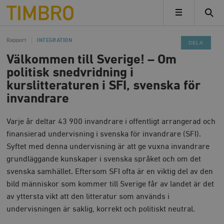
Timbro
MENY
Rapport
INTEGRATION
DELA
Välkommen till Sverige! – Om
politisk snedvridning i
kurslitteraturen i SFI, svenska för
invandrare
Varje år deltar 43 900 invandrare i offentligt arrangerad och
finansierad undervisning i svenska för invandrare (SFI).
Syftet med denna undervisning är att ge vuxna invandrare
grundläggande kunskaper i svenska språket och om det
svenska samhället. Eftersom SFI ofta är en viktig del av den
bild människor som kommer till Sverige får av landet är det
av yttersta vikt att den litteratur som används i
undervisningen är saklig, korrekt och politiskt neutral.