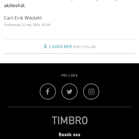
akilleshäl.
Carl-Erik Wikdahl
Publicerad
22 maj 2006, 00.00
LADDA NER
(PDF) 219,4 KB
FÖLJ OSS
Facebook
Twitter
Instagram
Besök oss