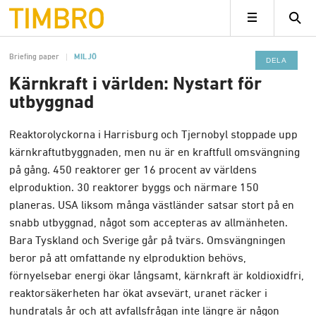
Timbro
MENY
Briefing paper
MILJÖ
DELA
Kärnkraft i världen: Nystart för
utbyggnad
Reaktorolyckorna i Harrisburg och Tjernobyl stoppade upp
kärnkraftutbyggnaden, men nu är en kraftfull omsvängning
på gång. 450 reaktorer ger 16 procent av världens
elproduktion. 30 reaktorer byggs och närmare 150
planeras. USA liksom många västländer satsar stort på en
snabb utbyggnad, något som accepteras av allmänheten.
Bara Tyskland och Sverige går på tvärs. Omsvängningen
beror på att omfattande ny elproduktion behövs,
förnyelsebar energi ökar långsamt, kärnkraft är koldioxidfri,
reaktorsäkerheten har ökat avsevärt, uranet räcker i
hundratals år och att avfallsfrågan inte längre är någon