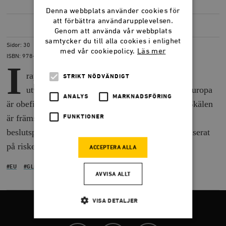
Denna webbplats använder cookies för
att förbättra användarupplevelsen.
LADDA NER
(PDF) 3,1 MB
Genom att använda vår webbplats
samtycker du till alla cookies i enlighet
Sidor: 30
med vår cookiepolicy.
Läs mer
ISBN: 978-91-7566-943-4
I
rapporten beskriver författaren hur både
STRIKT NÖDVÄNDIGT
utvecklingen och odlingen av GM-grödor i Europa
ANALYS
MARKNADSFÖRING
är obefintlig jämfört med andra delar av världen. Skälen
är främst ett komplicerat regelverk, en politiserad
FUNKTIONER
beslutsprocess och en debatt som ensidigt har fokuserat
på risker med GM-grödor.
ACCEPTERA ALLA
#EU
#GLOBAL UTVECKLING
AVVISA ALLT
VISA DETALJER
FÖLJ OSS