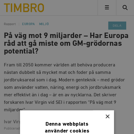
Timbro
MENY
Rapport
EUROPA
MILJÖ
DELA
På väg mot 9 miljarder – Har Europa
råd att gå miste om GM-grödornas
potential?
Fram till 2050 kommer världen att behöva producera
nästan dubbelt så mycket mat och foder på samma
jordbruksareal som i dag. Modern genteknik – med grödor
som använder vatten, näring, energi och jordbruksmark
mer effektivt än i dag – är en av nycklarna. Det skriver
forskaren Ivar Virgin vid SEI i rapporten “På väg mot 9
miljarder”.
×
Ivar Virgin
Denna webbplats
Publicerad
11 april 2013, 16.00
använder cookies