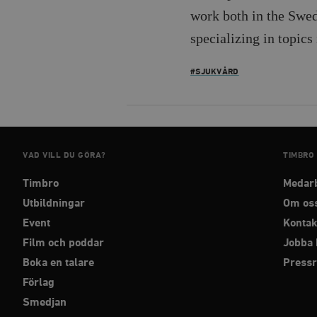
work both in the Swed
_hjAbsoluteSessionInPr
specializing in topics
__cf_bm
#SJUKVÅRD
Namn
Namn
VAD VILL DU GÖRA?
TIMBRO
_ga
YSC
Timbro
Medar
VISITOR_INFO1_LIVE
Utbildningar
Om os
Event
Kontak
_gid
mailchimp_landing_site
Film och poddar
Jobba 
Boka en talare
Press
__cf_bm
_gat_UA-19195086-1
Förlag
Smedjan
_fbp