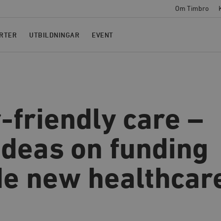
Om Timbro
RTER
UTBILDNINGAR
EVENT
friendly care –
deas on funding
de new healthcar