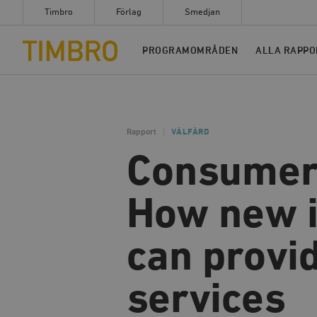
Timbro
Förlag
Smedjan
Timbro
PROGRAMOMRÅDEN
ALLA RAPPO
Rapport
VÄLFÄRD
Consumer-
How new i
can provi
services