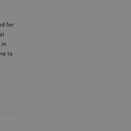
ed for
at
 in
me to