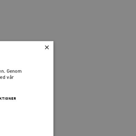
×
sen. Genom
med vår
KTIONER