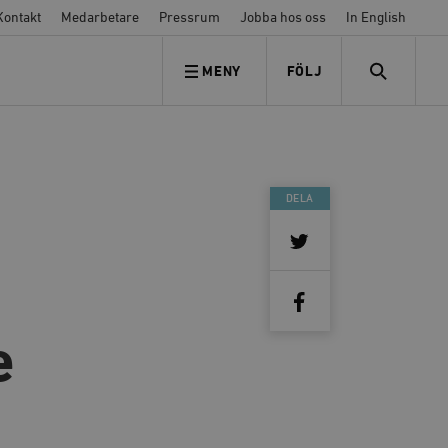
Kontakt
Medarbetare
Pressrum
Jobba hos oss
In English
MENY
FÖLJ
FÖLJ OSS
SEARCH
DELA
e