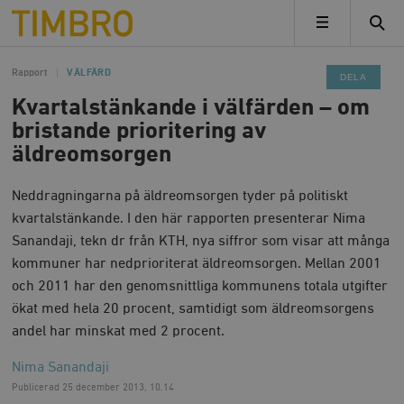
Timbro
MENY
Rapport
VÄLFÄRD
DELA
Kvartalstänkande i välfärden – om
bristande prioritering av
äldreomsorgen
Neddragningarna på äldreomsorgen tyder på politiskt
kvartalstänkande. I den här rapporten presenterar Nima
Sanandaji, tekn dr från KTH, nya siffror som visar att många
kommuner har nedprioriterat äldreomsorgen. Mellan 2001
och 2011 har den genomsnittliga kommunens totala utgifter
ökat med hela 20 procent, samtidigt som äldreomsorgens
andel har minskat med 2 procent.
Nima Sanandaji
Publicerad
25 december 2013, 10.14