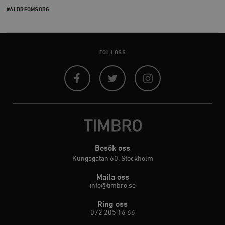
Leverantör
#ÄLDREOMSORG
Namn
U
/ Domän
woocommerce_cart_hash
Automattic
S
Inc.
timbro.se
FÖLJ OSS
_hjFirstSeen
Hotjar Ltd
.timbro.se
m
Facebook
Twitter
Instagram
Besök oss
Kungsgatan 60, Stockholm
Maila oss
woocommerce_items_in_cart
Automattic
S
Inc.
info@timbro.se
timbro.se
Ring oss
072 205 16 66