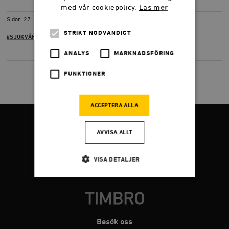
LADDA NER
(PDF) 193,9 KB
med vår cookiepolicy.
Läs mer
Sidor: 27
STRIKT NÖDVÄNDIGT
#SJUKVÅRD
ANALYS
MARKNADSFÖRING
FUNKTIONER
ACCEPTERA ALLA
FÖLJ OSS
AVVISA ALLT
VISA DETALJER
Facebook
Twitter
Instagram
Strikt nödvändigt
Analys
Marknadsföring
Funktioner
Besök oss