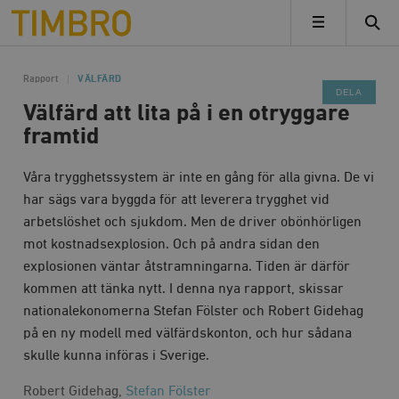
Timbro
MENY
Rapport
VÄLFÄRD
DELA
Välfärd att lita på i en otryggare
framtid
Våra trygghetssystem är inte en gång för alla givna. De vi
har sägs vara byggda för att leverera trygghet vid
arbetslöshet och sjukdom. Men de driver obönhörligen
mot kostnadsexplosion. Och på andra sidan den
explosionen väntar åtstramningarna. Tiden är därför
kommen att tänka nytt. I denna nya rapport, skissar
nationalekonomerna Stefan Fölster och Robert Gidehag
på en ny modell med välfärdskonton, och hur sådana
skulle kunna införas i Sverige.
Robert Gidehag,
Stefan Fölster