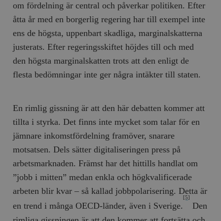
om fördelning är central och påverkar politiken. Efter
/ Domän
åtta år med en borgerlig regering har till exempel inte
woocommerce_cart_hash
Automattic
S
Inc.
ens de högsta, uppenbart skadliga, marginalskatterna
timbro.se
justerats. Efter regeringsskiftet höjdes till och med
den högsta marginalskatten trots att den enligt de
_hjFirstSeen
Hotjar Ltd
flesta bedömningar inte ger några intäkter till staten.
.timbro.se
m
En rimlig gissning är att den här debatten kommer att
tillta i styrka. Det finns inte mycket som talar för en
jämnare inkomstfördelning framöver, snarare
motsatsen. Dels sätter digitaliseringen press på
arbetsmarknaden. Främst har det hittills handlat om
woocommerce_items_in_cart
Automattic
S
Inc.
”jobb i mitten” medan enkla och högkvalificerade
timbro.se
arbeten blir kvar – så kallad jobbpolarisering. Detta är
[5]
en trend i många OECD-länder, även i Sverige.
Den
wp_woocommerce_session_[abcdef0123456789]
timbro.se
2
rimliga gissningen är att den kommer att fortsätta och
{32}