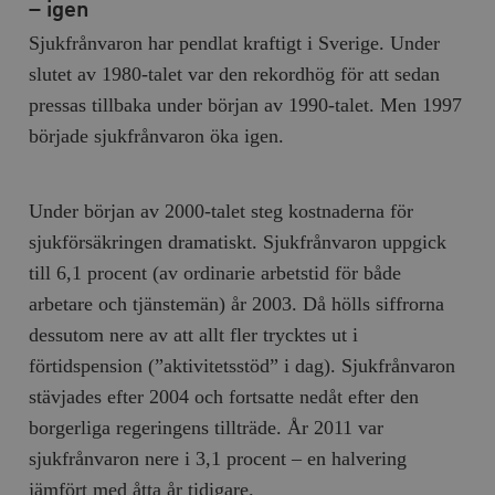
b
– igen
vuid
Vimeo.com
1 år 1
Dessa kakor 
_hjSessionUser_675006
.timbro.se
1 år
Sjukfrånvaron har pendlat kraftigt i Sverige. Under
Inc.
månad
av Vimeo-
.vimeo.com
videospelare
_hjIncludedInSessionSample_675006
.timbro.se
2
slutet av 1980-talet var den rekordhög för att sedan
webbplatser.
minuter
pressas tillbaka under början av 1990-talet. Men 1997
_hjSession_675006
.timbro.se
30
minuter
började sjukfrånvaron öka igen.
Under början av 2000-talet steg kostnaderna för
sjukförsäkringen dramatiskt. Sjukfrånvaron uppgick
till 6,1 procent (av ordinarie arbetstid för både
arbetare och tjänstemän) år 2003. Då hölls siffrorna
dessutom nere av att allt fler trycktes ut i
förtidspension (”aktivitetsstöd” i dag). Sjukfrånvaron
stävjades efter 2004 och fortsatte nedåt efter den
borgerliga regeringens tillträde. År 2011 var
sjukfrånvaron nere i 3,1 procent – en halvering
jämfört med åtta år tidigare.