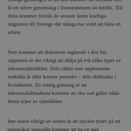
få ett större genomslag i lönestrukturen än hittills. Till
__cf_bm
Cloudflare
Inc.
m
detta kommer förstås de senaste årens kraftiga
.myfonts.net
migration till Sverige där många har svårt att hitta ett
arbete.
Som kommer att diskuteras ingående i den här
rapporten är det viktigt att skilja på två olika typer av
inkomstojämlikhet. Dels sådan som uppkommer
_hjAbsoluteSessionInProgress
Hotjar Ltd
.timbro.se
m
enskilda år eller kortare perioder – dels skillnader i
livsinkomst. En rimlig gissning är att
inkomstskillnaderna kommer att öka vad gäller båda
dessa typer av ojämlikhet.
Inte minst viktigt att notera är att mycket tyder på att
__cf_bm
Cloudflare
människor sannolikt kommer att ha en mer