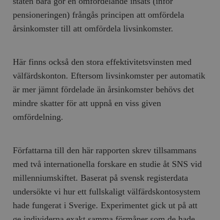
staten bara gör en omfördelande insats (inför
pensioneringen) frångås principen att omfördela
årsinkomster till att omfördela livsinkomster.
Här finns också den stora effektivitetsvinsten med
välfärdskonton. Eftersom livsinkomster per automatik
är mer jämnt fördelade än årsinkomster behövs det
mindre skatter för att uppnå en viss given
omfördelning.
Författarna till den här rapporten skrev tillsammans
med två internationella forskare en studie åt SNS vid
millenniumskiftet. Baserat på svensk registerdata
undersökte vi hur ett fullskaligt välfärdskontosystem
hade fungerat i Sverige. Experimentet gick ut på att
ge individerna exakt samma förmåner som de hade