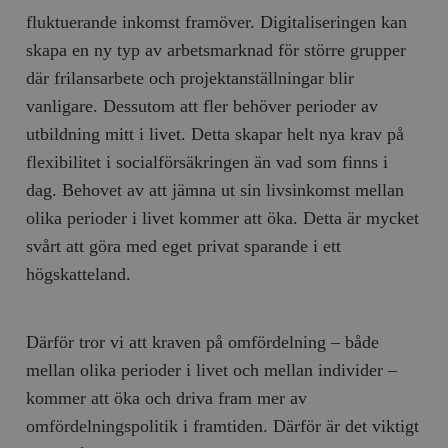
Inc.
m
.vimeo.com
fluktuerande inkomst framöver. Digitaliseringen kan
skapa en ny typ av arbetsmarknad för större grupper
där frilansarbete och projektanställningar blir
vanligare. Dessutom att fler behöver perioder av
utbildning mitt i livet. Detta skapar helt nya krav på
flexibilitet i socialförsäkringen än vad som finns i
dag. Behovet av att jämna ut sin livsinkomst mellan
olika perioder i livet kommer att öka. Detta är mycket
svårt att göra med eget privat sparande i ett
högskatteland.
Leverantör
Namn
Utgång
B
/ Domän
Leverantör /
Namn
Utgång
Beskrivning
_ga
Google LLC
1 år 1
D
Domän
.timbro.se
månad
a
Därför tror vi att kraven på omfördelning – både
U
YSC
Google LLC
Session
Denna cookie 
e
mellan olika perioder i livet och mellan individer –
.youtube.com
av YouTube fö
G
spåra visning
a
kommer att öka och driva fram mer av
inbäddade vi
a
u
omfördelningspolitik i framtiden. Därför är det viktigt
VISITOR_INFO1_LIVE
Google LLC
6
Denna cookie 
t
.youtube.com
månader
av Youtube fö
g