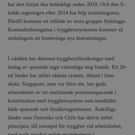
har åter börjat öka betänkligt sedan 2010. Och den S-
ledda regeringen efter 2014 har höjt ersättningarna.
Därtill kommer ett inflöde av stora grupper flyktingar.
Kostnadsökningarna i trygghetssystemen kommer så
småningom att framtvinga nya åtstramningar.
I världen har däremot trygghetsförsäkringar med
inslag av sparande tagit väsentliga steg framåt. Ett 20-
tal länder har infört sådana system, ibland i liten
skala. Singapore, som var först ute, har goda
erfarenheter av ett omfattande pensionssparande i
kombination med trygghetssystem som innehåller
både sparande och försäkringselement. Åtskilliga
länder som Österrike och Chile har delvis infört
principen, till exempel för trygghet vid arbetslöshet,
med goda resultat enligt utvärderingar i