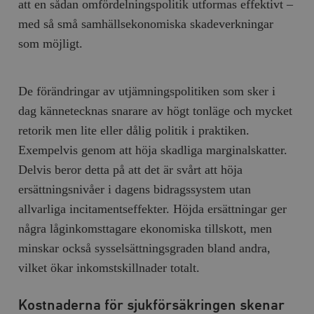
att en sådan omfördelningspolitik utformas effektivt –
hålla reda på
k
användarinst
i
med så små samhällsekonomiska skadeverkningar
för Youtube-v
w
inbäddade i
a
som möjligt.
webbplatser;
s
också avgör
f
webbplatsbe
w
använder den
eller gamla 
De förändringar av utjämningspolitiken som sker i
_gid
Google LLC
1 dag
D
av Youtube-
.timbro.se
G
gränssnittet.
dag kännetecknas snarare av högt tonläge och mycket
o
v
mailchimp_landing_site
Mailchimp
28 dagar
retorik men lite eller dålig politik i praktiken.
o
timbro.se
o
Exempelvis genom att höja skadliga marginalskatter.
__cf_bm
Cloudflare
30
Denna cookie
_gat_UA-19195086-1
.timbro.se
54
D
Inc.
minuter
för att skilja
Delvis beror detta på att det är svårt att höja
sekunder
c
.podbean.com
människor oc
G
Detta är förd
ersättningsnivåer i dagens bidragssystem utan
m
för webbplat
i
att göra gilti
allvarliga incitamentseffekter. Höjda ersättningar ger
i
rapporter o
e
användningen
några låginkomsttagare ekonomiska tillskott, men
si
deras webbpl
_
minskar också sysselsättningsgraden bland andra,
a
_fbp
Meta
3
Används av F
s
Platform Inc.
månader
för att lever
vilket ökar inkomstskillnader totalt.
p
.timbro.se
serie
t
reklamproduk
såsom realti
_ga_YBG49SLCTY
.timbro.se
1 år 1
D
från
Kostnaderna för sjukförsäkringen skenar
månad
G
tredjepartsa