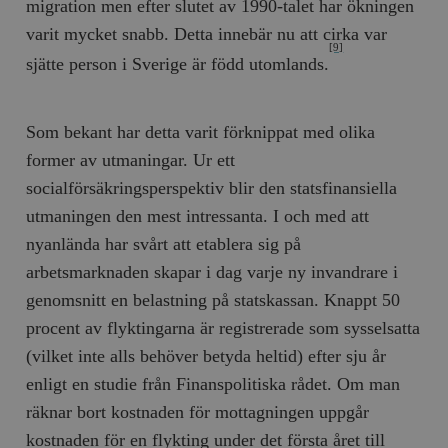
migration men efter slutet av 1990-talet har ökningen
varit mycket snabb. Detta innebär nu att cirka var
[9]
sjätte person i Sverige är född utomlands.
Som bekant har detta varit förknippat med olika
former av utmaningar. Ur ett
socialförsäkringsperspektiv blir den statsfinansiella
utmaningen den mest intressanta. I och med att
nyanlända har svårt att etablera sig på
arbetsmarknaden skapar i dag varje ny invandrare i
genomsnitt en belastning på statskassan. Knappt 50
procent av flyktingarna är registrerade som sysselsatta
(vilket inte alls behöver betyda heltid) efter sju år
enligt en studie från Finanspolitiska rådet. Om man
räknar bort kostnaden för mottagningen uppgår
kostnaden för en flykting under det första året till