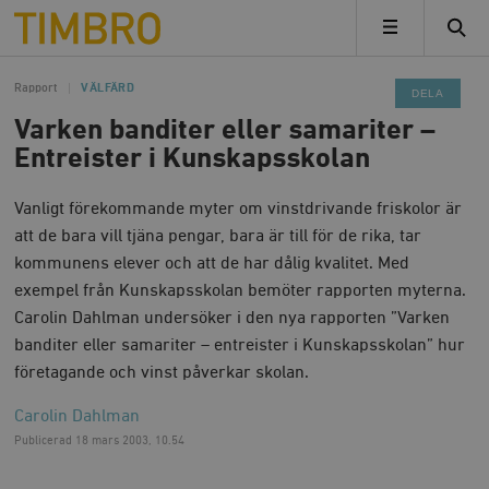
Timbro
MENY
Rapport
VÄLFÄRD
DELA
Varken banditer eller samariter –
Entreister i Kunskapsskolan
Vanligt förekommande myter om vinstdrivande friskolor är
att de bara vill tjäna pengar, bara är till för de rika, tar
kommunens elever och att de har dålig kvalitet. Med
exempel från Kunskapsskolan bemöter rapporten myterna.
Carolin Dahlman undersöker i den nya rapporten ”Varken
banditer eller samariter – entreister i Kunskapsskolan” hur
företagande och vinst påverkar skolan.
Carolin Dahlman
Publicerad
18 mars 2003, 10.54