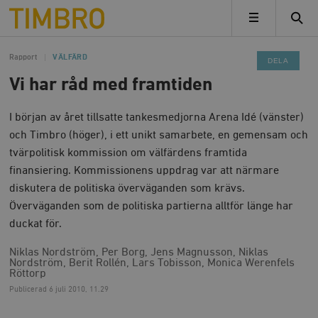
Timbro
MENY
Rapport
VÄLFÄRD
DELA
Vi har råd med framtiden
I början av året tillsatte tankesmedjorna Arena Idé (vänster)
och Timbro (höger), i ett unikt samarbete, en gemensam och
tvärpolitisk kommission om välfärdens framtida
finansiering. Kommissionens uppdrag var att närmare
diskutera de politiska överväganden som krävs.
Överväganden som de politiska partierna alltför länge har
duckat för.
Niklas Nordström, Per Borg, Jens Magnusson, Niklas
Nordström, Berit Rollén, Lars Tobisson, Monica Werenfels
Röttorp
Publicerad
6 juli 2010, 11.29