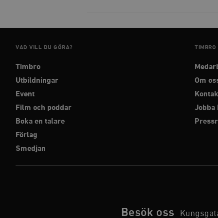
Strikt nödvändiga kakor ti
utan strikt nödvändiga cook
VAD VILL DU GÖRA?
TIMBRO
Namn
Timbro
Medar
woocommerce_cart_has
Utbildningar
Om os
Event
Kontak
_hjFirstSeen
Film och poddar
Jobba 
Boka en talare
Press
woocommerce_items_in_
Förlag
Smedjan
wp_woocommerce_sessio
{32}
__cf_bm
_hjAbsoluteSessionInPr
Besök oss
Kungsgata