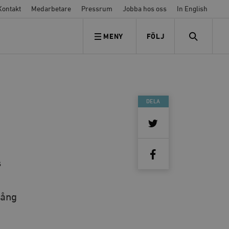
Kontakt
Medarbetare
Pressrum
Jobba hos oss
In English
MENY
FÖLJ
FÖLJ OSS
SEARCH
DELA
s
gång