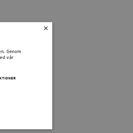
×
sen. Genom
med vår
KTIONER