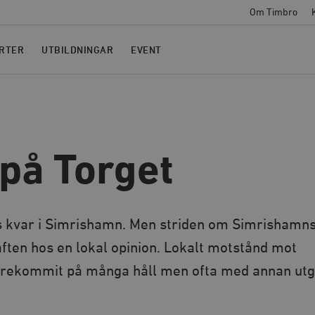
Om Timbro
RTER
UTBILDNINGAR
EVENT
 på Torget
us kvar i Simrishamn. Men striden om Simrishamn
aften hos en lokal opinion. Lokalt motstånd mot
förekommit på många håll men ofta med annan ut