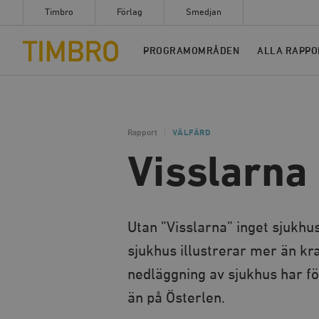
Timbro
Förlag
Smedjan
Timbro
PROGRAMOMRÅDEN
ALLA RAPPO
Rapport
VÄLFÄRD
Visslarna
Utan ”Visslarna” inget sjukh
sjukhus illustrerar mer än kr
nedläggning av sjukhus har 
än på Österlen.