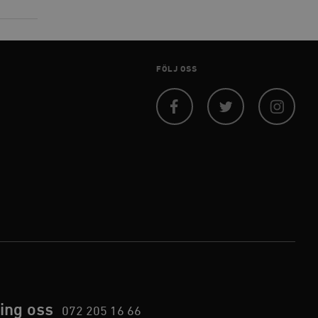
 inte användas ordentligt
FÖLJ OSS
agnens innehåll / data
Facebook
Twitter
Instagram
påra början av
essioner. Den innehåller
agnens innehåll / data
ellan människor och bots.
ör att göra giltiga
webbplats.
påra början av
essioner. Den innehåller
ing oss
072 205 16 66