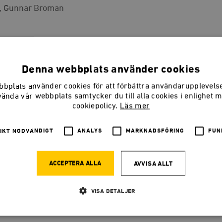
öm, Gunnar Broman
LADDA NER
(PDF) 4,2 MB
Denna webbplats använder cookies
bplats använder cookies för att förbättra användarupplevel
vända vår webbplats samtycker du till alla cookies i enlighet 
cookiepolicy.
Läs mer
 är en annorlunda rapport från Timbro Syd/Timbro
ristian Wollin, Staffan Lindström och Gunnar
IKT NÖDVÄNDIGT
ANALYS
MARKNADSFÖRING
FUN
åndsrörelsen, ger sina personliga bilder av det
loppet kring landstingsvalet 1998. Rapporten är
ACCEPTERA ALLA
AVVISA ALLT
kument som visar brytningen mellan
ård och politiserad planhushållning.
VISA DETALJER