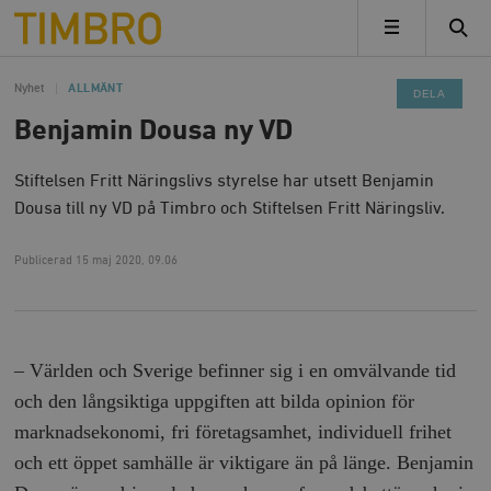
Timbro
MENY
Nyhet
ALLMÄNT
DELA
Benjamin Dousa ny VD
Stiftelsen Fritt Näringslivs styrelse har utsett Benjamin
Dousa till ny VD på Timbro och Stiftelsen Fritt Näringsliv.
Publicerad
15 maj 2020, 09.06
– Världen och Sverige befinner sig i en omvälvande tid
och den långsiktiga uppgiften att bilda opinion för
marknadsekonomi, fri företagsamhet, individuell frihet
och ett öppet samhälle är viktigare än på länge. Benjamin